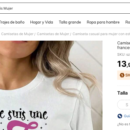
is Mujer
and down arrow keys to navigate search Búsqueda Reciente and Buscar y Encontr
Trajes de baño
Hogar y Vida
Talla grande
Ropa para hombre
Ro
& Camisetas de Mujer
Camisetas de Mujer
/
/
Camise
france
para u
SKU: s
13
,
PR
Talla
S
Guí
¿No es t