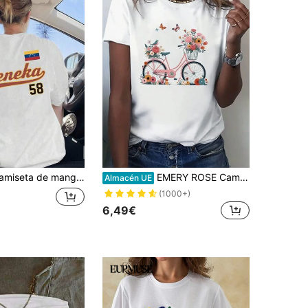
a corta y cuello redondo para mujer, con estampado gráfico vintage de bandera en el frente y la espalda, ideal para un conjunto casual de verano y primavera.
EMERY ROSE Camiseta de mujer de manga corta con estampado de bicicleta, camisetas gráficas de cuello redondo para mujeres
Almacén UE
(1000+)
6,49€