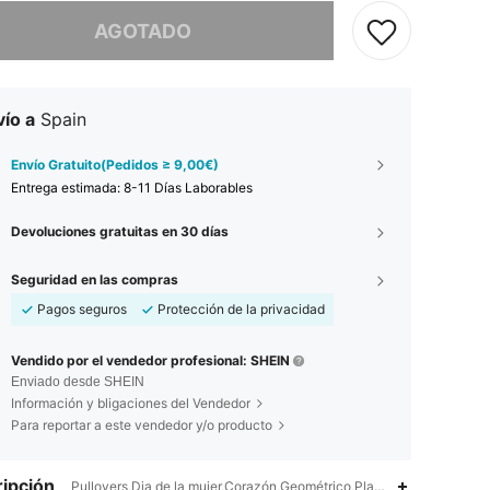
imos, este producto está agotado.
AGOTADO
ío a
Spain
Envío Gratuito(Pedidos ≥ 9,00€)
Entrega estimada:
8-11 Días Laborables
Devoluciones gratuitas en 30 días
Seguridad en las compras
Pagos seguros
Protección de la privacidad
Vendido por el vendedor profesional: SHEIN
Enviado desde SHEIN
Información y bligaciones del Vendedor
Para reportar a este vendedor y/o producto
ipción
Pullovers,Dia de la mujer,Corazón,Geométrico,Plantas