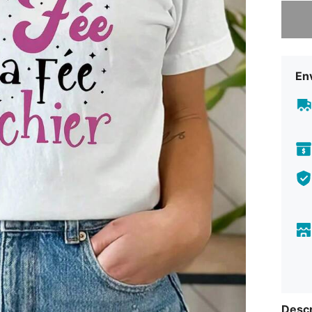
Lo sent
Env
Descr