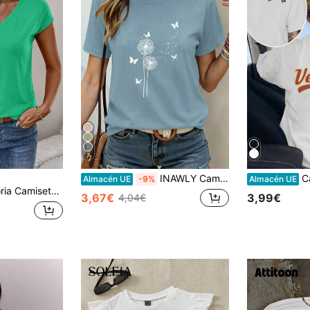
7
INAWLY Camiseta casual de manga corta, cuello redondo, con estampado de diente de león y mariposa, para mujer
Camiseta de mang
Almacén UE
-9%
Almacén UE
il de mujer de unicolor con cuello en V y manga corta
3,67€
3,99€
4,04€