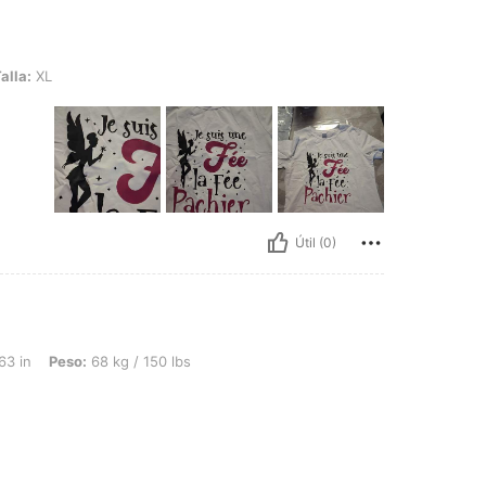
alla:
XL
Útil (0)
: 68 kg / 150 lbs, Forma del cuerpo: Manzana, Color: Blanco, Talla: L
63 in
Peso:
68 kg / 150 lbs