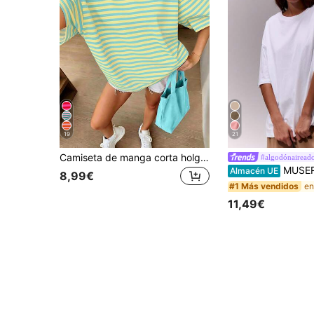
19
21
Camiseta de manga corta holgada y de corte oversize, casual para vacaciones de verano para mujeres
#algodónairead
MUSERA Camiseta de cuello redondo suave y oversize, cápsula 
Almacén UE
8,99€
#1 Más vendidos
11,49€