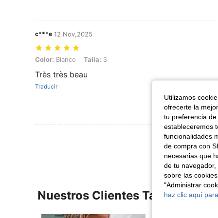
c***e
12 Nov,2025
Color: Blanco, Talla: S
Color:
Blanco
Talla:
S
Très très beau
Traducir
Utilizamos cookies
ofrecerte la mejo
tu preferencia de
estableceremos to
Ver Más Re
funcionalidades m
de compra con SH
necesarias que h
de tu navegador, 
sobre las cookies
"Administrar coo
Nuestros Clientes También Vie
haz clic aquí para