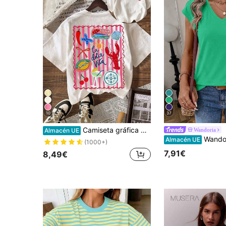
10
37
Camiseta gráfica de langosta a rayas, camiseta casual de cuello redondo de manga corta simple para mujer, atuendo de vacaciones de verano blanco
Wandoria
Almacén UE
Wandoria Camiseta casual versát
Almacén UE
(1000+)
7,91€
8,49€