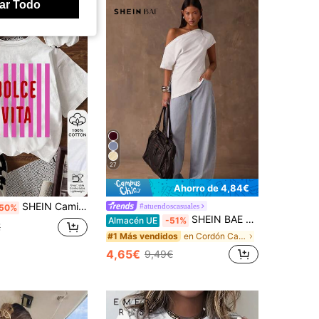
ar Todo
27
Ahorro de 4,84€
SHEIN Camiseta blanca de manga corta, de corte holgado y caída de hombros, con estampado de letras y rayas, para uso casual y diario en verano
#atuendoscasuales
50%
SHEIN BAE Camiseta de mujer blanca, de verano, sencilla, de moda casual, de unicolor, con hombro asimétrico, para usar en capas, compras, Acción de Gracias, trabajo & escuela
Almacén UE
-51%
€
en Cordón Camisetas De Mujer
#1 Más vendidos
4,65€
9,49€