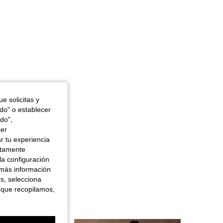
e solicitas y
odo" o establecer
do",
cer
r tu experiencia
ctamente
la configuración
 más información
es, selecciona
 que recopilamos,