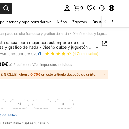
0
0
ar. Press Enter to select.
pa interior y ropa para dormir
Niños
Zapatos
Bisutería Y Accesorio
Camiseta casual para mujer con estampado de cita francesa y gráfico de hada - Diseño dulce y juguetón para uso diario
ta casual para mujer con estampado de cita
sa y gráfico de hada - Diseño dulce y juguetón
so diario
z25053033000339329
(4 Comentarios)
99€
ICE AND AVAILABILITY
Precio con IVA e impuestos incluidos
Ahorra
0,70€
en este artículo después de unirte.
M
L
XL
a de Tallas
u talla? Dime cuál es tu talla