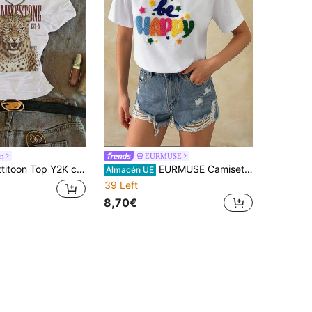
on
EURMUSE
imalista versátil para uso diario, fiesta y aeropuerto, estampado de leopardo con caracteres chinos y letras en inglés, camiseta blanca de mujer para verano, para salir, con cintura fruncida, hombros descubiertos, manga corta ajustada, top de verano
EURMUSE Camiseta de manga corta casual de corte holgado para mujer con bordado "Sé feliz" y estrellas de colores | Parte superior gráfica linda de verano
Almacén UE
39 Left
8,70€