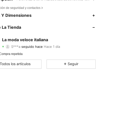
ción de seguridad y contactos
4,81
66
721
s Y Dimensiones
4,81
66
721
 La Tienda
4,81
66
721
La moda veloce italiana
S***a
seguido hace
Hace 1 día
4,81
66
721
Calificación
Artículos
Seguidores
Compra repetida
4,81
66
721
Todos los artículos
Seguir
4,81
66
721
4,81
66
721
4,81
66
721
4,81
66
721