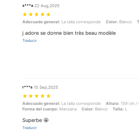
s***a
22 Aug,2025
Adecuado general: La talla corresponde, Color: Blanco, Talla: XL
Adecuado general:
La talla corresponde
Color:
Blanco
T
j adore se donne bien très beau modèle
Traducir
r***s
15 Sep,2025
Adecuado general: La talla corresponde, Altura: 159 cm / 63 in, Peso
Adecuado general:
La talla corresponde
Altura:
159 cm / 
Forma del cuerpo:
Manzana
Color:
Blanco
Talla:
L
Superbe 🤩
Traducir