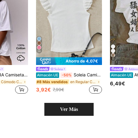
28
11
Ahorro de 4,07€
o
Soleia
Attito
de armario casual para uso diario, oversize para aeropuerto, vuelta al colegio, primavera, verano, vacaciones
Soleia Camiseta de punto blanco con textura estriada y ribete de volantes, ideal para vacaciones
Attitoon Top Y2K casual min
Almacén UE
-50%
Almacén UE
en Cómodo Camisetas De Mujer
en Regular Camisetas De Mujer
#8 Más vendidos
6,49€
3,92€
7,99€
Ver Más