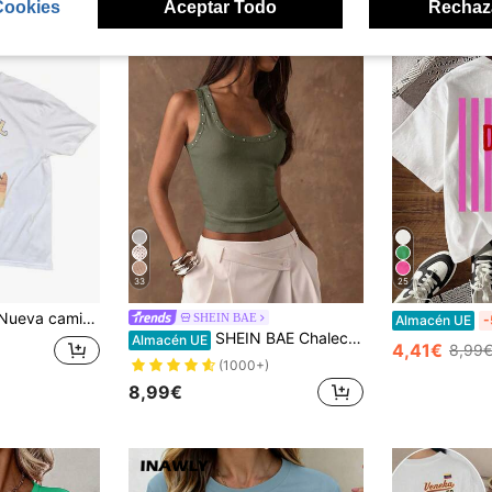
Cookies
Aceptar Todo
Rechaz
33
25
a camiseta unisex de algodón con diseño gráfico vintage de cigarrillos Camel en color dorado, talla S-3XL, idea de regalo
SHEIN BAE
Almacén UE
-
SHEIN BAE Chaleco casual de verano para mujer decorado con cuentas
Almacén UE
4,41€
8,99
(1000+)
8,99€