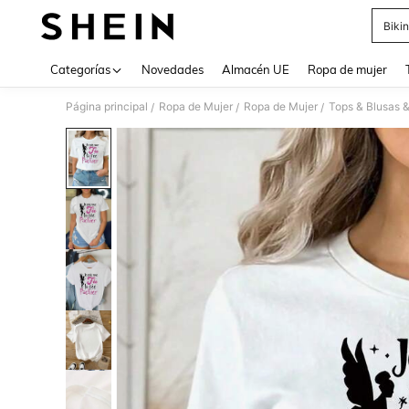
Bikin
Use up 
Categorías
Novedades
Almacén UE
Ropa de mujer
Página principal
Ropa de Mujer
Ropa de Mujer
Tops & Blusas 
/
/
/