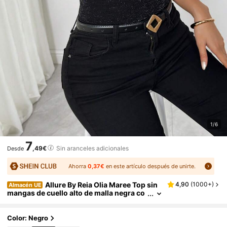
1/6
7
,49€
Sin aranceles adicionales
Desde
Ahorra
0,37€
en este artículo después de unirte.
Allure By Reia Olia Maree Top sin
4,90
(
1000+
)
Almacén UE
mangas de cuello alto de malla negra co
n brillo y empalmado, Vestido elegante d
e fiesta para invierno
Color: Negro