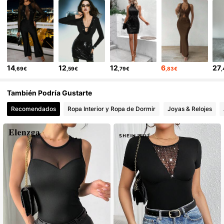
167K Seguidores
4,83
167K Seguidores
4,83
14
12
12
6
27
,69€
,59€
,79€
,83€
167K Seguidores
4,83
También Podría Gustarte
Recomendados
Ropa Interior y Ropa de Dormir
Joyas & Relojes
167K Seguidores
4,83
167K Seguidores
4,83
167K Seguidores
4,83
167K Seguidores
4,83