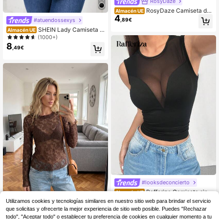
RosyDaze
RosyDaze Camiseta de
Almacén UE
4
mujer con mangas de volantes de c
,89€
#atuendossexys
ontraste de malla
SHEIN Lady Camiseta d
Almacén UE
e manga larga ajustada con empal
(1000+)
me de malla elegante de otoño para
8
,49€
mujer
#looksdeconcierto
Rafferiza Camiseta sin
Almacén UE
3
mangas de mujer con panel de mall
,89€
-46%
7,27€
Utilizamos cookies y tecnologías similares en nuestro sitio web para brindar el servicio
a en forma de V transparente y sexy
que solicitas y ofrecerte la mejor experiencia de sitio web posible. Puedes "Rechazar
Camiseta interior de mujer de
NEW
adelgazante, camiseta sin mangas
10
manga larga ajustada con encaje d
todo", "Aceptar todo" o establecer tu preferencia de cookies en cualquier momento a tu
,49€