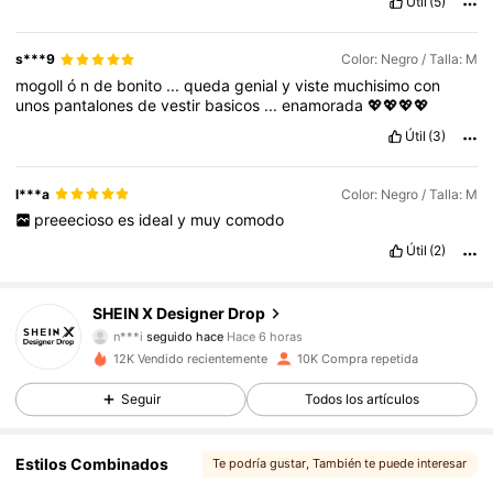
Útil
(5)
s***9
Color: Negro / Talla: M
mogoll
ó
n
de
bonito
...
queda
genial
y
viste
muchisimo
con
unos
pantalones
de
vestir
basicos
...
enamorada
💖💖💖💖
Útil
(3)
l***a
Color: Negro / Talla: M
preeecioso
es
ideal
y
muy
comodo
Útil
(2)
167K Seguidores
4,83
SHEIN X Designer Drop
n***i
seguido hace
Hace 6 horas
h***z
está navegando
12K Vendido recientemente
10K Compra repetida
167K Seguidores
4,83
Seguir
Todos los artículos
167K Seguidores
4,83
Estilos Combinados
Te podría gustar
, También te puede interesar