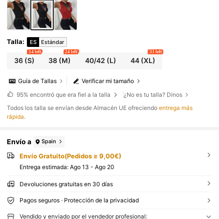
Talla
:
ES
Estándar
14 left
24 left
33 left
36
(S)
38
(M)
40/42
(L)
44
(XL)
Guía de Tallas
Verificar mi tamaño
95%
encontró que era fiel a la talla
¿No es tu talla? Dinos
Todos los talla se envían desde Almacén UE ofreciendo
entrega más
rápida
.
Envío a
Spain
Envío Gratuito(Pedidos ≥ 9,00€)
Entrega estimada:
Ago 13 - Ago 20
Devoluciones gratuitas en 30 días
Pagos seguros · Protección de la privacidad
Vendido y enviado por el vendedor profesional: