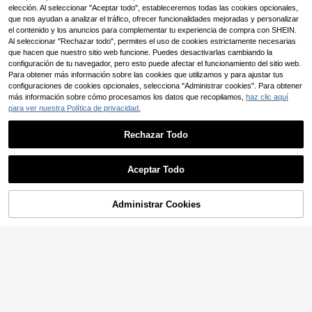
negra para primavera y verano
e ganchillo calado y transparente, c
elección. Al seleccionar "Aceptar todo", estableceremos todas las cookies opcionales,
olor café, otoño/invierno 2026
que nos ayudan a analizar el tráfico, ofrecer funcionalidades mejoradas y personalizar
el contenido y los anuncios para complementar tu experiencia de compra con SHEIN.
Al seleccionar "Rechazar todo", permites el uso de cookies estrictamente necesarias
que hacen que nuestro sitio web funcione. Puedes desactivarlas cambiando la
configuración de tu navegador, pero esto puede afectar el funcionamiento del sitio web.
Para obtener más información sobre las cookies que utilizamos y para ajustar tus
configuraciones de cookies opcionales, selecciona "Administrar cookies". Para obtener
más información sobre cómo procesamos los datos que recopilamos,
haz clic aquí
para ver nuestra Política de privacidad.
Rechazar Todo
Aceptar Todo
9
Administrar Cookies
COMPRAR AHORA
#atuendoscasuales
AÑADIR A LA BOLSA
Hanevo Blusa casual ve
Almacén UE
6
rsátil de uso diario con ribete de en
#looksdeconcierto
,92€
-1%
6,99€
caje para mujer
Siren Gaze Top corto de mujer casu
al para vacaciones y festival de mú
(1000+)
sica, de malla transparente con cue
9
,49€
ntas, lentejuelas negras brillantes, e
stilo lujo para fiesta de verano