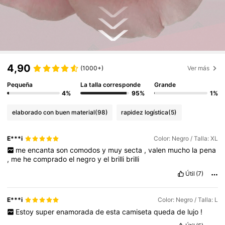
4,90
(1000+)
Ver más
Pequeña
La talla corresponde
Grande
4%
95%
1%
elaborado con buen material
(98)
rapidez logística
(5)
E***i
Color: Negro / Talla: XL
me
encanta
son
comodos
y
muy
secta
,
valen
mucho
la
pena
,
me
he
comprado
el
negro
y
el
brilli
brilli
Útil
(7)
E***i
Color: Negro / Talla: L
Estoy
super
enamorada
de
esta
camiseta
queda
de
lujo
!