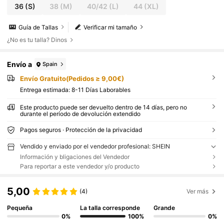
36
(S)
38
(M)
40/42
(L)
44
(XL)
Guía de Tallas
Verificar mi tamaño
¿No es tu talla? Dinos
Envío a
Spain
Envío Gratuito(Pedidos ≥ 9,00€)
Entrega estimada:
8-11 Días Laborables
Este producto puede ser devuelto dentro de 14 días, pero no
durante el período de devolución extendido
Pagos seguros · Protección de la privacidad
Vendido y enviado por el vendedor profesional: SHEIN
Información y bligaciones del Vendedor
Para reportar a este vendedor y/o producto
5,00
(4)
Ver más
Pequeña
La talla corresponde
Grande
0%
100%
0%