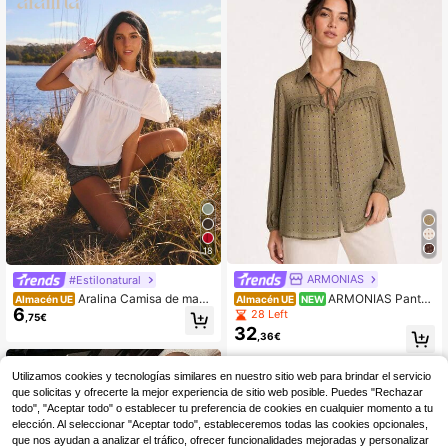
18
ARMONIAS
#Estilonatural
ARMONIAS Pantal
Aralina Camisa de mang
Almacén UE
NEW
Almacén UE
6
ón Largo Mujer de Algodón, Tiro Alt
a corta con cuello alto, detalle de b
28 Left
,75€
o con Cintura Elástica, Bolsillos Lat
ordado, manga abullonada y volant
32
,36€
erales y Cinturón de Polipiel para Di
es, estilo chic de popelina, perfecta
ario, Oficina y Entretiempo, Estilo B
para la oficina, Navidad y días festi
4-5 días hábiles
Envío gratuito
oho Elegante
vos. Top elegante y fluido tipo baby
Utilizamos cookies y tecnologías similares en nuestro sitio web para brindar el servicio
doll, ideal para vacaciones y festiva
que solicitas y ofrecerte la mejor experiencia de sitio web posible. Puedes "Rechazar
les.
todo", "Aceptar todo" o establecer tu preferencia de cookies en cualquier momento a tu
elección. Al seleccionar "Aceptar todo", estableceremos todas las cookies opcionales,
que nos ayudan a analizar el tráfico, ofrecer funcionalidades mejoradas y personalizar