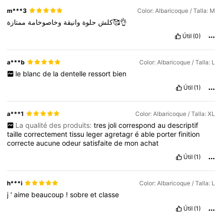
m***3
Color: Albaricoque / Talla: M
ممتازة🥰👌
كلش
حلوة
وانيقة
وخاصوخامة
Útil
(0)
a***b
Color: Albaricoque / Talla: L
le
blanc
de
la
dentelle
ressort
bien
Útil
(1)
a***1
Color: Albaricoque / Talla: XL
La qualité des produits:
tres
joli
correspond
au
descriptif
taille
correctement
tissu
leger
agretagr
é
able
porter
finition
correcte
aucune
odeur
satisfaite
de
mon
achat
Útil
(1)
h***i
Color: Albaricoque / Talla: L
j
'
aime
beaucoup
!
sobre
et
classe
Útil
(1)