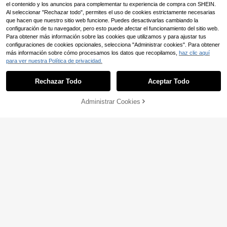
el contenido y los anuncios para complementar tu experiencia de compra con SHEIN.
Al seleccionar "Rechazar todo", permites el uso de cookies estrictamente necesarias
que hacen que nuestro sitio web funcione. Puedes desactivarlas cambiando la
configuración de tu navegador, pero esto puede afectar el funcionamiento del sitio web.
Para obtener más información sobre las cookies que utilizamos y para ajustar tus
configuraciones de cookies opcionales, selecciona "Administrar cookies". Para obtener
más información sobre cómo procesamos los datos que recopilamos,
haz clic aquí
para ver nuestra Política de privacidad.
Rechazar Todo
Aceptar Todo
22
Administrar Cookies
AÑADIR A LA BOLSA
#ropapeplum
11
Siren Gaze Camisola de
Almacén UE
mujer 2026 con ribete de encaje, el
#2 Más vendidos
en Elegante Camisetas sin mangas
Siren Gaze
egante top de estilo campesina bei
9
Siren Gaze Top de tirant
,99€
Almacén UE
ge para vacaciones de verano, cuel
es sin mangas con fruncido y estam
#1 Más vendidos
en Sin mangas Blusas De Mujer
lo cuadrado, ribete de encaje de ga
pado de cuadros rosa estética para
5
nchillo, peplum y tirantes finos
,19€
mujer