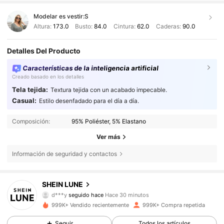
Modelar es vestir:
S
Altura:
173.0
Busto:
84.0
Cintura:
62.0
Caderas:
90.0
Detalles Del Producto
Características de la inteligencia artificial
Creado basado en los detalles
Tela tejida:
Textura tejida con un acabado impecable.
Casual:
Estilo desenfadado para el día a día.
Composición:
95% Poliéster, 5% Elastano
Ver más
Información de seguridad y contactos
1M Seguidores
4,85
SHEIN LUNE
d***y
seguido hace
Hace 30 minutos
a***e
está navegando
999K+ Vendido recientemente
999K+ Compra repetida
1M Seguidores
4,85
Seguir
Todos los artículos