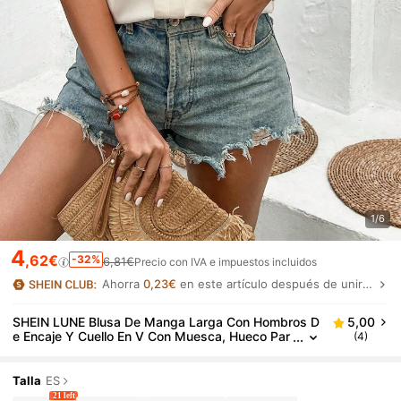
1/6
4
,62€
-32%
6,81€
Precio con IVA e impuestos incluidos
Ahorra
0,23€
en este artículo después de unirte.
SHEIN LUNE Blusa De Manga Larga Con Hombros D
5,00
e Encaje Y Cuello En V Con Muesca, Hueco Par
(4)
a Mujer
Talla
ES
21 left