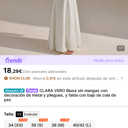
1/7
18
,29€
Sin aranceles adicionales
Ahorra
0,91€
en este artículo después de unirte.
CLARA VERO Blusa sin mangas con
Almacén UE
decoración de metal y pliegues, y falda con bajo de cola de
pez
Talla
:
ES
Estándar
34 left
33 left
22 left
34
(XS)
36
(S)
38
(M)
40/42
(L)