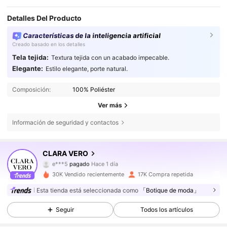
Detalles Del Producto
Características de la inteligencia artificial
Creado basado en los detalles
Tela tejida:
Textura tejida con un acabado impecable.
Elegante:
Estilo elegante, porte natural.
Composición:
100% Poliéster
Ver más
Información de seguridad y contactos
CLARA VERO
62K Seguidores
4,71
e***5
pagado
Hace 1 día
30K Vendido recientemente
17K Compra repetida
62K Seguidores
4,71
Esta tienda está seleccionada como
「Botique de moda」
Seguir
Todos los artículos
62K Seguidores
4,71