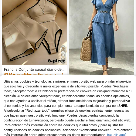
5
Franclia Conjunto casual diario de
mono de halter con ribete de contra
#2 Más vendidos
en Encuadernación de contraste Coords de mujer
ste y shorts para mujer
12
,99€
-3%
13,49€
Trelyra
Utilizamos cookies y tecnologías similares en nuestro sitio web para brindar el servicio
que solicitas y ofrecerte la mejor experiencia de sitio web posible. Puedes "Rechazar
SHEIN Conjunto de 2 piezas p
NEW
17
ara mujer de primavera/verano, top
todo", "Aceptar todo" o establecer tu preferencia de cookies en cualquier momento a tu
,99€
casual elegante vintage de mezclill
elección. Al seleccionar "Aceptar todo", estableceremos todas las cookies opcionales,
a azul con mangas acampanadas fr
que nos ayudan a analizar el tráfico, ofrecer funcionalidades mejoradas y personalizar
uncidas, volantes y anillo metálico
el contenido y los anuncios para complementar tu experiencia de compra con SHEIN.
en la cintura, y falda línea A, conjun
Al seleccionar "Rechazar todo", permites el uso de cookies estrictamente necesarias
to de 2 piezas casual para viajes, v
que hacen que nuestro sitio web funcione. Puedes desactivarlas cambiando la
acaciones y días festivos de primav
configuración de tu navegador, pero esto puede afectar el funcionamiento del sitio web.
era/verano, conjunto de 2 piezas az
ul para mujer, conjunto de ropa de tr
Para obtener más información sobre las cookies que utilizamos y para ajustar tus
abajo diario para oficina, maestra y
configuraciones de cookies opcionales, selecciona "Administrar cookies". Para obtener
desplazamientos, festival de músic
más información sobre cómo procesamos los datos que recopilamos,
haz clic aquí