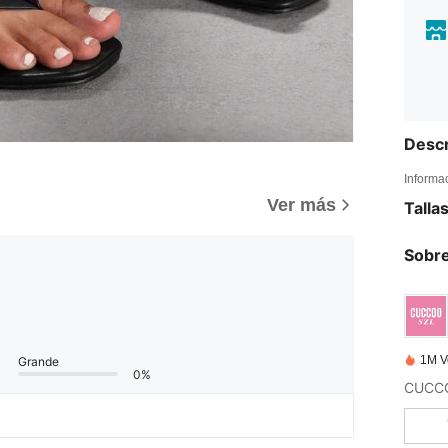
Descr
Informa
Ver más
Talla
Sobre
1M V
Grande
0%