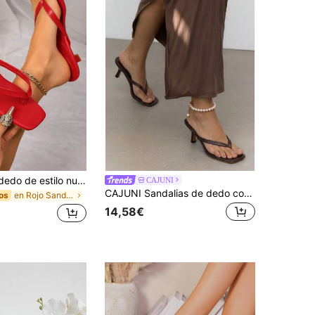
Sandalias de dedo de estilo nuevo de verano con punta cuadrada extragrande, chanclas de tacón fino, sandalias de dedo de tacón fino versátiles para uso al aire libre para mujeres
CAJUNI
CAJUNI Sandalias de dedo con punta cuadrada extragrande, estilo nuevo de verano, sandalias de dedo con tacón fino, tacones de aguja
en Rojo Sandalias De Mujer
os
14,58€