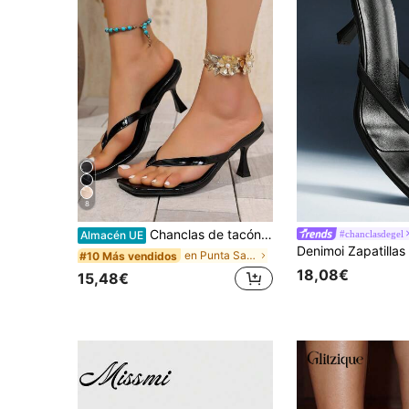
8
Chanclas de tacón alto clásicas para mujer, minimalistas y elegantes. Adecuadas para oficina, hogar, exterior, casual, festival de primavera, año nuevo, verano. El diseño de punta cuadrada es elegante y único, el tacón fino añade elegancia, cómodo y de moda. Para pies anchos, por favor pida una talla talla grande grande, para pies estrechos, por favor pida una talla talla grande pequeña
#chanclasdegel
Almacén UE
en Punta Sandalias de tacón para mujer
#10 Más vendidos
18,08€
15,48€