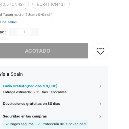
40.5 (CN42)
EUR41 (CN43)
al
Tacón medio (7.8cm / 0-0inch)
a de Tallas
ad:
imos, este producto está agotado.
AGOTADO
ío a
Spain
Envío Gratuito(Pedidos ≥ 9,00€)
Entrega estimada:
8-11 Días Laborables
Devoluciones gratuitas en 30 días
Seguridad en las compras
Pagos seguros
Protección de la privacidad