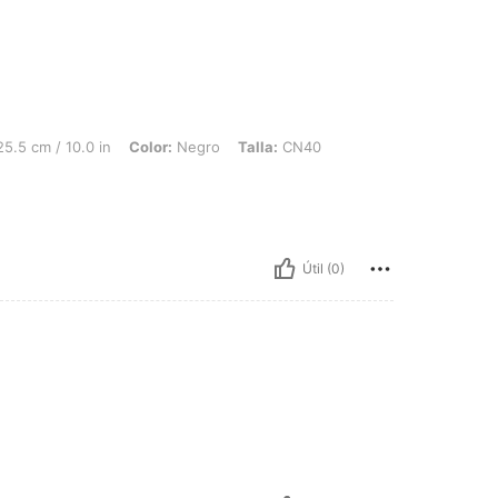
0.0 in, Color: Negro, Talla: CN40
5.5 cm / 10.0 in
Color:
Negro
Talla:
CN40
Útil (0)