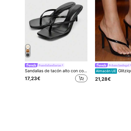
#sandaliasdiarias
#chanclasdegel
Sandalias de tacón alto con correa de decoración metálica de verano, zapatos mule de tacón fino estilo resort minimalista, chanclas
Glitzique Sandalias de tacón alto de moda para mujer, material de piel de PU con relieve, sandalias de dedo, punta abierta, talón abi
Almacén UE
17,23€
21,28€