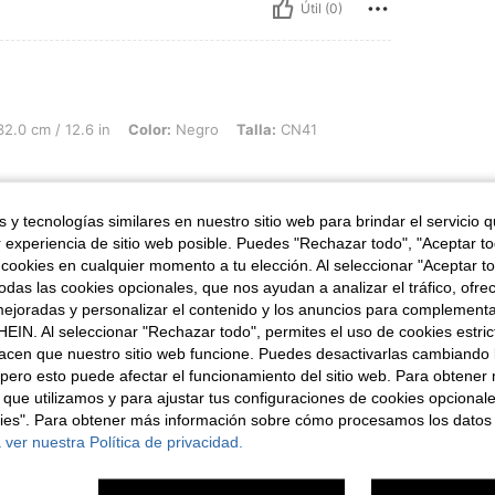
Útil (0)
2.6 in, Color: Negro, Talla: CN41
2.0 cm / 12.6 in
Color:
Negro
Talla:
CN41
 y tecnologías similares en nuestro sitio web para brindar el servicio qu
r experiencia de sitio web posible. Puedes "Rechazar todo", "Aceptar t
Útil (0)
 cookies en cualquier momento a tu elección. Al seleccionar "Aceptar to
das las cookies opcionales, que nos ayudan a analizar el tráfico, ofre
señas
ejoradas y personalizar el contenido y los anuncios para complementa
EIN. Al seleccionar "Rechazar todo", permites el uso de cookies estri
acen que nuestro sitio web funcione. Puedes desactivarlas cambiando 
pero esto puede afectar el funcionamiento del sitio web. Para obtener
 que utilizamos y para ajustar tus configuraciones de cookies opcional
kies". Para obtener más información sobre cómo procesamos los datos
ron
 ver nuestra Política de privacidad.