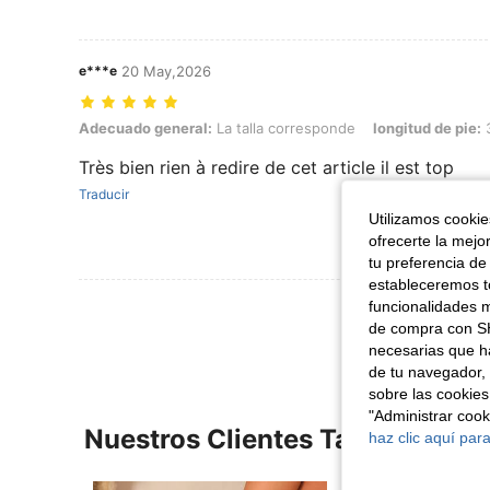
e***e
20 May,2026
Adecuado general: La talla corresponde, longitud de pie: 32.0 cm / 1
Adecuado general:
La talla corresponde
longitud de pie:
3
Très bien rien à redire de cet article il est top
Traducir
Utilizamos cookies
ofrecerte la mejo
tu preferencia de
estableceremos to
Ver Más Re
funcionalidades m
de compra con SH
necesarias que h
de tu navegador, 
sobre las cookies
"Administrar coo
Nuestros Clientes También Vie
haz clic aquí para