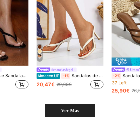
7
#chanclasdegel
Urban
erto, sandalias de punta redonda clásicas, chanclas, tacón lacado, tacón fino, estilo de verano para exteriores, estilo regular, sandalias negras para mujer, pantuflas de tacón alto, sexy, fiesta, versátil, tacones de aguja
Sandalias de tacón de aguja con tira entre los dedos para mujer, sandalias de dedo de moda para exteriores, atuendos de primavera y verano, chanclas
Sandalias de tacón alto con tacón de copa de vino, punta c
Almacén UE
-1%
-2%
37 Left
20,47€
20,68€
25,90€
26,
Ver Más