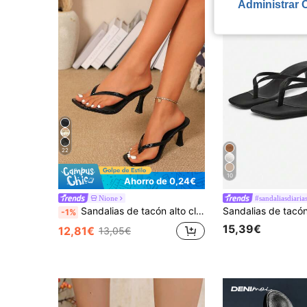
Administrar 
22
10
Ahorro de 0,24€
Nione
#sandaliasdiaria
Sandalias de tacón alto clásicas para mujer, sandalias de tacón alto con bloques de color simples y elegantes, sandalias de tacón de aguja estilo hada de verano, sandalias con abertura en el dedo, zapatos de mujer con tiras cruzadas para vacaciones en la playa, diseño de punta cuadrada para oficina, hogar y exterior, elegantes y únicos, el tacón de aguja añade elegancia, cómodos y a la moda, chic & elegante
-1%
15,39€
12,81€
13,05€