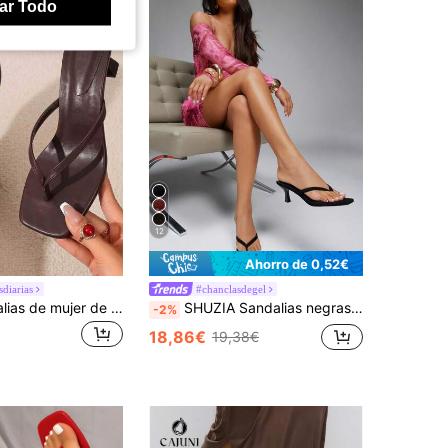
ar Todo
12
Ahorro de 0,52€
sdiarias
#chanclasdegel
planare Sandalias de mujer de moda casuales sin cordones con punta cuadrada y tacón bajo, sandalias elegantes para damas, tacones de gatito
SHUZIA Sandalias negras mates con tira en forma de chancla, puntera cuadrada y tacón de gatito - Comodidad sofisticada del desayuno a la noche
-2%
18,86€
19,38€