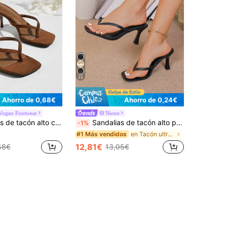
22
Ahorro de 0,68€
Ahorro de 0,24€
Vogue Footwear
Nione
uadrada, punta abierta, estilo flip flop, con tira trasera y sin cordones, elegantes y minimalistas en color marrón
Sandalias de tacón alto para mujer, sandalias de tacón fino estilo hada de verano con tira entre los dedos, zapatos de moda con tiras cruzadas para playa, vacaciones y citas nocturnas
-1%
en Tacón ultra alto&Tacón alto Sandalias de tacón
#1 Más vendidos
12,81€
58€
13,05€