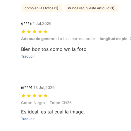
como en las fotos (1)
nunca recibí este artículo (1)
g***a
1 Jul,2026
Adecuado general: La talla corresponde, longitud de pie: 25.5 cm / 1
Adecuado general:
La talla corresponde
longitud de pie:
2
Bien bonitos como wn la foto
Traducir
m***4
13 Jul,2026
Color: Negro, Talla: CN36
Color:
Negro
Talla:
CN36
Es ideal, es tal cual la image.
Traducir