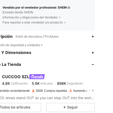
Vendido por el vendedor profesional: SHEIN
Enviado desde SHEIN
Información y bligaciones del Vendedor
Para reportar a este vendedor y/o producto
ipción
Estilo de discoteca,TPU,Mules
ción de seguridad y contactos
4,86
5.6K
898K
s Y Dimensiones
 La Tienda
4,86
5.6K
898K
CUCCOO SZL
4,86
5.6K
898K
Calificación
Artículos
Seguidores
f***a
pagado
Hace 1 día
endido recientemente
560K Compra repetida
Aumento de seguidores 10%
4,86
5.6K
898K
CUCCOO shoes stand OUT so you can step OUT into the world as the baddie that you are.
Todos los artículos
Seguir
4,86
5.6K
898K