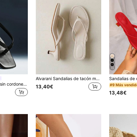
13
Alvarani Sandalias de tacón medio para mujer, con decoración de cordones blancos y punta abierta, tipo mule de tacón medio, nuevas sandalias de tacón de gatito para primavera/verano 2026 para playa, vacaciones y uso al aire libre, chanclas
Denimoi Zapatillas sin cordones con tira en el dedo y tacón bajo en forma de mula - Nuevos regalos de Año Nuevo, Día de San Valentín y calzado de verano
#9 Más vendid
13,40€
13,48€