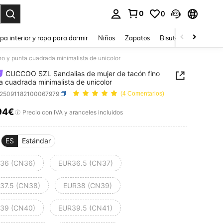
0
0
ar. Press Enter to select.
pa interior y ropa para dormir
Niños
Zapatos
Bisutería Y Accesorio
 y punta cuadrada minimalista de unicolor
CUCCOO SZL Sandalias de mujer de tacón fino
a cuadrada minimalista de unicolor
x25091182100067979
(4 Comentarios)
94€
ICE AND AVAILABILITY
Precio con IVA y aranceles incluidos
ES
Estándar
36 (CN36)
EUR36.5 (CN37)
37.5 (CN38)
EUR38 (CN39)
39 (CN40)
EUR39.5 (CN41)