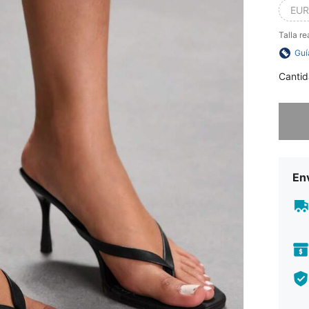
EUR
Talla re
Guí
Cantid
Lo sent
Env