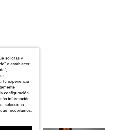
e solicitas y
odo" o establecer
do",
cer
r tu experiencia
ctamente
la configuración
 más información
es, selecciona
 que recopilamos,