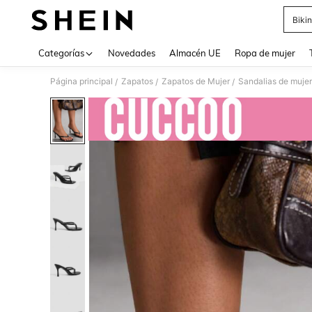
Bikin
Use up 
Categorías
Novedades
Almacén UE
Ropa de mujer
Página principal
Zapatos
Zapatos de Mujer
Sandalias de mujer
/
/
/