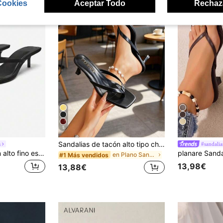
Cookies
Aceptar Todo
Rechaz
5
7
Sandalias de tacón alto tipo chanclas para mujer, diseño de punta cuadrada, sandalias de dedo con tacón fino para el verano
s
#sandalia
Sandalias de tacón alto fino estilo francés para mujer, nuevas para verano, con tira trasera, tacón kitten, chanclas tipo flip-flop
en Plano Sandalias de tacón para mujer
#1 Más vendidos
13,98€
13,88€