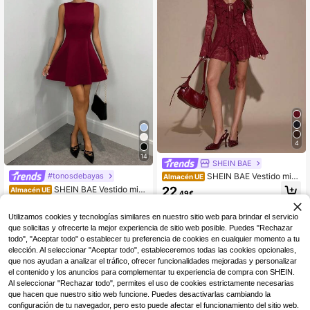
4
14
SHEIN BAE
#tonosdebayas
SHEIN BAE Vestido mini
Almacén UE
con volantes y diseño sexy de mod
22
SHEIN BAE Vestido midi
Almacén UE
,49€
a para mujer
de línea A de cintura elástica de uni
15
,80€
color para mujer, para ocasiones ele
Utilizamos cookies y tecnologías similares en nuestro sitio web para brindar el servicio
gantes, otoño
que solicitas y ofrecerte la mejor experiencia de sitio web posible. Puedes "Rechazar
todo", "Aceptar todo" o establecer tu preferencia de cookies en cualquier momento a tu
elección. Al seleccionar "Aceptar todo", estableceremos todas las cookies opcionales,
que nos ayudan a analizar el tráfico, ofrecer funcionalidades mejoradas y personalizar
el contenido y los anuncios para complementar tu experiencia de compra con SHEIN.
Al seleccionar "Rechazar todo", permites el uso de cookies estrictamente necesarias
que hacen que nuestro sitio web funcione. Puedes desactivarlas cambiando la
configuración de tu navegador, pero esto puede afectar el funcionamiento del sitio web.