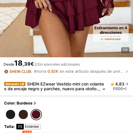
1/6
18
,39€
Desde
Sin aranceles adicionales
Ahorra
0,92€
en este artículo después de unirte.
SHEIN EZwear Vestido mini con volante
4,83
Almacén UE
s de encaje negro y parches, nuevo para otoño
(1000+)
Color: Burdeos
Talla
:
ES
Estándar
18 left