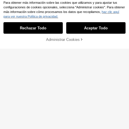
Para obtener más información sobre las cookies que utilizamos y para ajustar tus
configuraciones de cookies opcionales, selecciona "Administrar cookies". Para obtener
más información sobre cómo procesamos los datos que recopilamos,
haz clic aquí
para ver nuestra Política de privacidad.
Rechazar Todo
Aceptar Todo
9
Administrar Cookies
COMPRAR AHORA
AÑADIR A LA BOLSA
8
Sweetra
SHEIN BAE
Sweetra Vestido mini co
Almacén UE
n lentejuelas y espalda descubierta,
23
SHEIN BAE Vestido de u
Almacén UE
,45€
atuendos para el Día de San Valentí
nicolor con mangas de farol, lazo y
29
n
,00€
dobladillo dividido, ligero y transpar
ente, adecuado para la playa, vaca
ciones, uso diario y citas