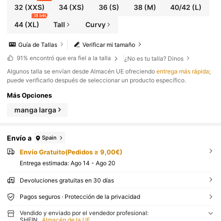
32
(XXS)
34
(XS)
36
(S)
38
(M)
40/42
(L)
38 left
44
(XL)
Tall
Curvy
Guía de Tallas
Verificar mi tamaño
91%
encontró que era fiel a la talla
¿No es tu talla? Dinos
​Algunos talla se envían desde Almacén UE ofreciendo
entrega más rápida
;
puede verificarlo después de seleccionar un producto específico.
Más Opciones
manga larga
Envío a
Spain
Envío Gratuito(Pedidos ≥ 9,00€)
Entrega estimada:
Ago 14 - Ago 20
Devoluciones gratuitas en 30 días
Pagos seguros · Protección de la privacidad
Vendido y enviado por el vendedor profesional:
SHEIN
Almacén de la UE