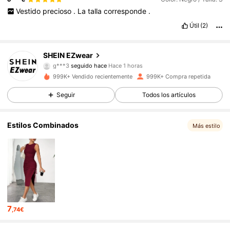
Vestido
precioso
.
La
talla
corresponde
.
Útil
(2)
1.9M Seguidores
4,85
SHEIN EZwear
g***3
seguido hace
Hace 1 horas
j***1
está navegando
1.9M Seguidores
4,85
999K+ Vendido recientemente
999K+ Compra repetida
Seguir
Todos los artículos
1.9M Seguidores
4,85
Estilos Combinados
Más estilo
1.9M Seguidores
4,85
1.9M Seguidores
4,85
7
,74€
1.9M Seguidores
4,85