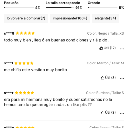
Pequeña
La talla corresponde
Grande
4%
91%
5%
lo volveré a comprar
(7)
impresionante
(100+)
elegante
(34)
s***8
Color: Negro / Talla: XS
todo
muy
bien
,
lleg
ó
en
buenas
condiciones
y
r
á
pido
.
Útil
(12)
s***l
Color: Marrón / Talla: M
me
chifla
este
vestido
muy
bonito
Útil
(3)
s***r
Color: Burdeos / Talla: S
era
para
mi
hermana
muy
bonito
y
super
satisfechas
no
le
hemos
tenido
que
arreglar
nada
.
un
like
plis
??
Útil
(3)
o***e
Color: Negro / Talla: S