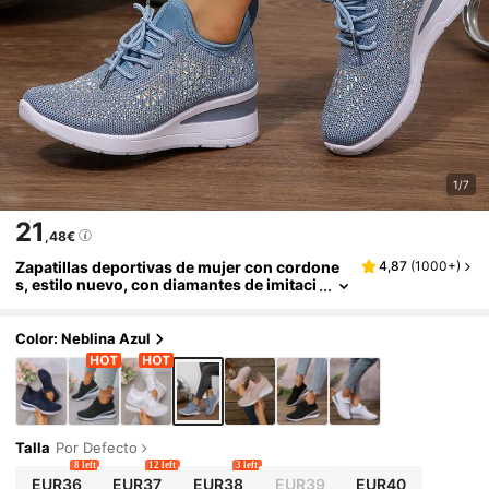
1/7
21
,48€
Zapatillas deportivas de mujer con cordone
4,87
(
1000+
)
s, estilo nuevo, con diamantes de imitaci
ón, cuña gruesa, casual, transpirables y
cómodas, para correr, viajes al aire libre, ade
cuadas para todas las estaciones, zapatillas
Color: Neblina Azul
de entrenamiento para mujeres
Talla
Por Defecto
8 left
12 left
3 left
EUR36
EUR37
EUR38
EUR39
EUR40