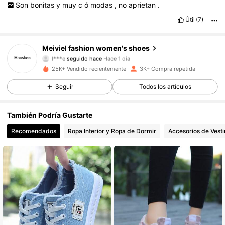
Son
bonitas
y
muy
c
ó
modas
,
no
aprietan
.
940 Seguidores
4,84
Útil
(7)
940 Seguidores
4,84
Meiviel fashion women's shoes
l***e
seguido hace
Hace 1 día
940 Seguidores
4,84
25K+ Vendido recientemente
3K+ Compra repetida
940 Seguidores
4,84
Seguir
Todos los artículos
940 Seguidores
4,84
También Podría Gustarte
Recomendados
Ropa Interior y Ropa de Dormir
Accesorios de Vesti
940 Seguidores
4,84
940 Seguidores
4,84
940 Seguidores
4,84
940 Seguidores
4,84