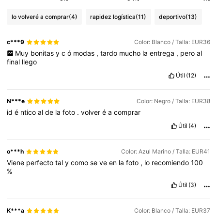
lo volveré a comprar
(4)
rapidez logística
(11)
deportivo
(13)
c***9
Color: Blanco / Talla: EUR36
Muy
bonitas
y
c
ó
modas
,
tardo
mucho
la
entrega
,
pero
al
final
llego
Útil
(12)
N***e
Color: Negro / Talla: EUR38
id
é
ntico
al
de
la
foto
.
volver
é
a
comprar
Útil
(4)
o***h
Color: Azul Marino / Talla: EUR41
Viene
perfecto
tal
y
como
se
ve
en
la
foto
,
lo
recomiendo
100
%
Útil
(3)
K***a
Color: Blanco / Talla: EUR37