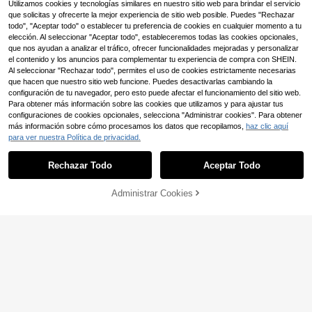
Utilizamos cookies y tecnologías similares en nuestro sitio web para brindar el servicio
blancos con elevación, calzado cas
ual con elevación oculta, zapatos c
que solicitas y ofrecerte la mejor experiencia de sitio web posible. Puedes "Rechazar
on elevador con cordones de malla
todo", "Aceptar todo" o establecer tu preferencia de cookies en cualquier momento a tu
transpirable
elección. Al seleccionar "Aceptar todo", estableceremos todas las cookies opcionales,
que nos ayudan a analizar el tráfico, ofrecer funcionalidades mejoradas y personalizar
el contenido y los anuncios para complementar tu experiencia de compra con SHEIN.
Al seleccionar "Rechazar todo", permites el uso de cookies estrictamente necesarias
que hacen que nuestro sitio web funcione. Puedes desactivarlas cambiando la
6
configuración de tu navegador, pero esto puede afectar el funcionamiento del sitio web.
Para obtener más información sobre las cookies que utilizamos y para ajustar tus
Zapatos deportivos casuales de mo
configuraciones de cookies opcionales, selecciona "Administrar cookies". Para obtener
da cómodos ligeros con cordones v
#2 Más vendidos
en Violeta Zapatillas De Mujer
ersátiles de tela transpirable con a
más información sobre cómo procesamos los datos que recopilamos,
haz clic aquí
14
mortiguación de aire y absorción de
para ver nuestra Política de privacidad.
,15€
-18%
17,45€
impactos para mujer talla grande
Rechazar Todo
Aceptar Todo
Administrar Cookies
AÑADIR A LA BOLSA
Zapatillas deportivas bl
Almacén UE
ancas de mujer con puntera redond
#2 Más vendidos
en Casual Zapatillas de mujer con cuña
a, diseño calado y transpirable, con
23
cordones
,78€