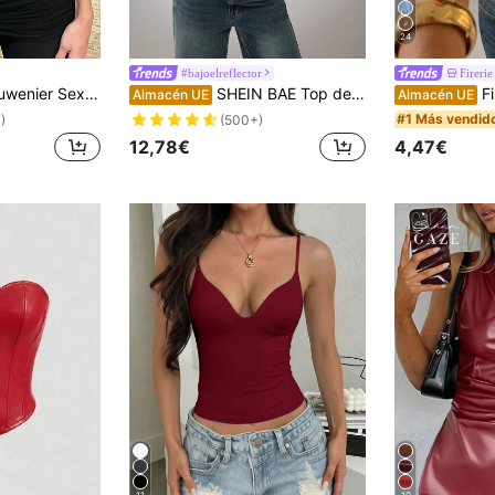
24
#bajoelreflector
Firerie
legante Top Corsé de unicolor con Ballenas y Espalda con Cordones, Efecto Moldeador Top Tubo Corto Verano Rojo, Noche de Cita
SHEIN BAE Top de tanque de disfraz de corsé y sujetador sexy de PU burdeos vintage para mujer, sujetador push up, sujetador sexy rojo, invierno
Firerie Top de mujer
Almacén UE
Almacén UE
#1 Más vendid
)
(500+)
12,78€
4,47€