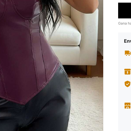
Gana h
Env