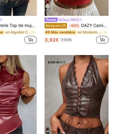
35
Dazy SPICE
 con escote en V profundo y espalda descubierta, top corto con remaches, gris oscuro, verano, retro de los 70, noche, fiesta, vacaciones, festival de música, bohemio, playa, Y2K
DAZY Camiseta de tirantes ajustada con textura de jacquard plisada para mujer, adecuada para uso diario Y2K
Almacén UE
-50%
en Algodón Camisetas sin mangas y camisetas sin ma
en Modesto y elegante Tops, blusas y camisetas de
os
#8 Más vendidos
3,92€
7,99€