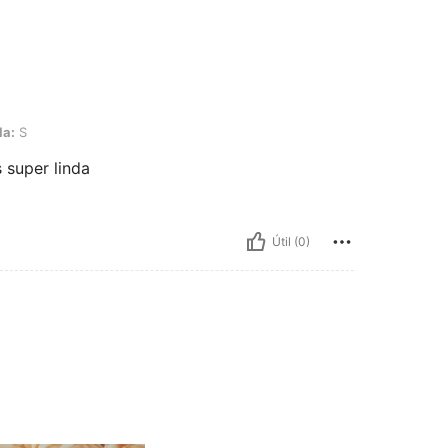
la:
S
 super linda
Útil (0)