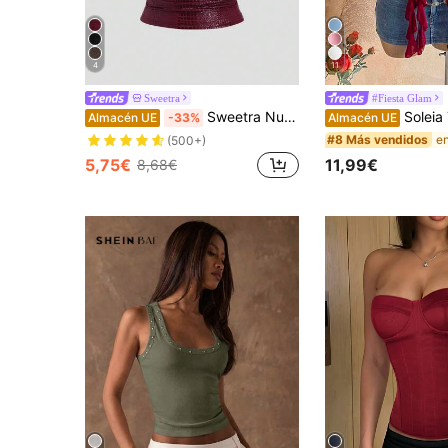
4
11
Sweetra
#Fiesta Glam
Sweetra Nueva camiseta de tirantes ajustada de uso diario, fiesta y clubes, con estampado de cocodrilo burdeos en PU elástico, para mujer, primavera/verano
Soleia Top de mujer color rojo burdeos de verano con cuello halter y 
Almacén UE
-33%
Almacén UE
#8 Más vendidos
(500+)
5,75€
11,99€
8,68€