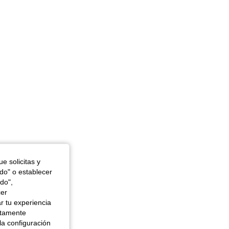
e solicitas y
odo" o establecer
do",
cer
r tu experiencia
ctamente
la configuración