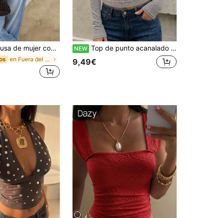
 rayas y contraste de color, de tela tejida con volantes y hombros descubiertos, adecuada para la playa y el uso diario, primavera/verano rojo, estilo vacaciones
Top de punto acanalado con cuello cuadrado, manga larga, patchwork de encaje y cordón, camiseta interior base ajustada y corta
NEW
en Fuera del hombro Tops, blusas y camisetas de mu
os
9,49€