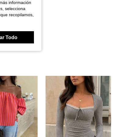
 más información
es, selecciona
 que recopilamos,
ar Todo