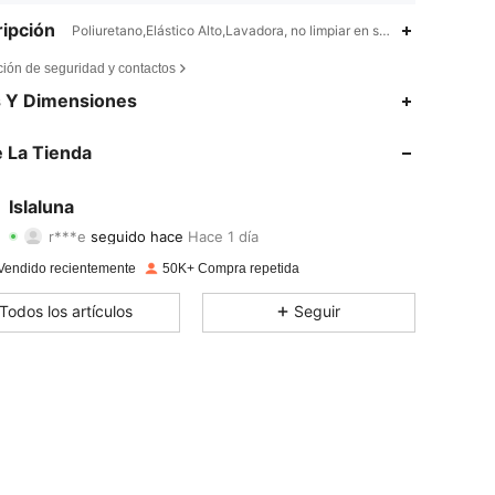
ipción
Poliuretano,Elástico Alto,Lavadora, no limpiar en seco
ción de seguridad y contactos
4,84
127
123K
s Y Dimensiones
4,84
127
123K
 La Tienda
4,84
127
123K
Islaluna
r***e
seguido hace
Hace 1 día
4,84
127
123K
Calificación
Artículos
Seguidores
Vendido recientemente
50K+ Compra repetida
4,84
127
123K
Todos los artículos
Seguir
4,84
127
123K
4,84
127
123K
4,84
127
123K
4,84
127
123K