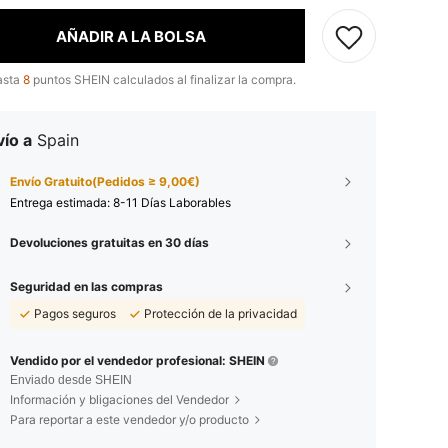
AÑADIR A LA BOLSA
asta
8
puntos SHEIN calculados al finalizar la compra.
ío a
Spain
Envío Gratuito(Pedidos ≥ 9,00€)
Entrega estimada:
8-11 Días Laborables
Devoluciones gratuitas en 30 días
Seguridad en las compras
Pagos seguros
Protección de la privacidad
Vendido por el vendedor profesional: SHEIN
Enviado desde SHEIN
Información y bligaciones del Vendedor
Para reportar a este vendedor y/o producto