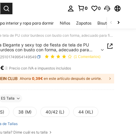
0
0
ar. Press Enter to select.
pa interior y ropa para dormir
Niños
Zapatos
Bisutería Y Accesorio
Islaluna Elegante y sexy top de fiesta de tela de PU color burdeos con busto con forma, adecuado para fiestas y citas, top de salida de estilo milenial para mujeres, top sin tirantes de verano para mujeres
na Elegante y sexy top de fiesta de tela de PU
burdeos con busto con forma, adecuado para
 y citas, top de salida de estilo milenial para
z25101749954149549
(1 Comentarios)
s, top sin tirantes de verano para mujeres
9€
ICE AND AVAILABILITY
Precio con IVA e impuestos incluidos
Ahorra
0,39€
en este artículo después de unirte.
ES Talla
(S)
38 (M)
40/42 (L)
44 (XL)
a de Tallas
u talla? Dime cuál es tu talla