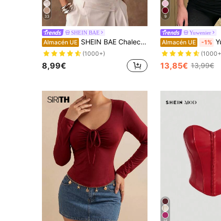
33
9
SHEIN BAE
Yuwenier
SHEIN BAE Chaleco casual de verano para mujer decorado con cuentas
Yuwenier Sexy & E
Almacén UE
Almacén UE
-1%
(1000+)
(1000+
8,99€
13,85€
13,99€