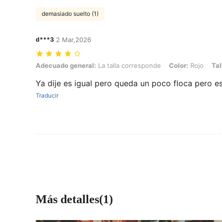
demasiado suelto (1)
d***3
2 Mar,2026
Adecuado general: La talla corresponde, Color: Rojo, Talla: S
Adecuado general:
La talla corresponde
Color:
Rojo
Tal
Ya dije es igual pero queda un poco floca pero es
Traducir
Más detalles(1)