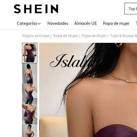
Top 
Use up 
Categorías
Novedades
Almacén UE
Ropa de mujer
Página principal
Ropa de Mujer
Ropa de Mujer
Tops & Blusas 
/
/
/