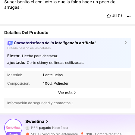
Super
bonito
el
conjunto
lo
que
la
falda
hace
un
poco
de
arrugas
.
Útil
(1)
Detalles Del Producto
Características de la inteligencia artificial
Creado basado en los detalles
Fiesta:
Hecho para destacar.
ajustado:
Corte skinny de líneas estilizadas.
Material:
Lentejuelas
Composición:
100% Poliéster
Ver más
Información de seguridad y contactos
489K Seguidores
Sweetina
4,82
i***l
pagado
Hace 1 día
m***6
seguido hace
Hace 30 minutos
500K+ Vendido recientemente
99K+ Compra repetida