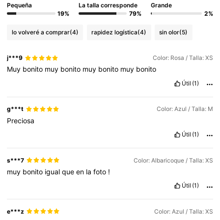
Pequeña
La talla corresponde
Grande
19%
79%
2%
lo volveré a comprar
(4)
rapidez logística
(4)
sin olor
(5)
j***9
Color: Rosa / Talla: XS
Muy
bonito
muy
bonito
muy
bonito
muy
bonito
Útil
(1)
g***t
Color: Azul / Talla: M
Preciosa
Útil
(1)
s***7
Color: Albaricoque / Talla: XS
muy
bonito
igual
que
en
la
foto
!
Útil
(1)
e***z
Color: Azul / Talla: XS