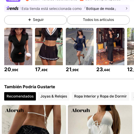
489K Seguidores
4,82
Esta tienda está seleccionada como
「Botique de moda」
Seguir
Todos los artículos
489K Seguidores
4,82
489K Seguidores
4,82
489K Seguidores
4,82
20
17
21
23
12
,99€
,49€
,99€
,44€
También Podría Gustarte
489K Seguidores
4,82
Recomendados
Joyas & Relojes
Ropa Interior y Ropa de Dormir
489K Seguidores
4,82
489K Seguidores
4,82