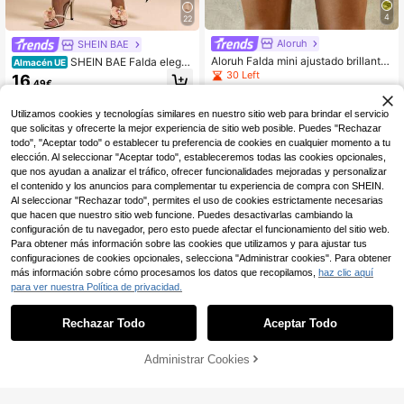
4
22
Aloruh
SHEIN BAE
Aloruh Falda mini ajustado brillante
SHEIN BAE Falda elega
Almacén UE
con lentejuelas para mujer
nte y dulce de cintura baja asimétri
30 Left
16
,49€
ca con volantes en el bajo, color ros
12
a sólido, falda de playa, falda román
,37€
-22%
15,99€
tica con volantes, falda grácil, falda
Utilizamos cookies y tecnologías similares en nuestro sitio web para brindar el servicio
de verano
que solicitas y ofrecerte la mejor experiencia de sitio web posible. Puedes "Rechazar
todo", "Aceptar todo" o establecer tu preferencia de cookies en cualquier momento a tu
elección. Al seleccionar "Aceptar todo", estableceremos todas las cookies opcionales,
que nos ayudan a analizar el tráfico, ofrecer funcionalidades mejoradas y personalizar
el contenido y los anuncios para complementar tu experiencia de compra con SHEIN.
Al seleccionar "Rechazar todo", permites el uso de cookies estrictamente necesarias
que hacen que nuestro sitio web funcione. Puedes desactivarlas cambiando la
configuración de tu navegador, pero esto puede afectar el funcionamiento del sitio web.
Para obtener más información sobre las cookies que utilizamos y para ajustar tus
configuraciones de cookies opcionales, selecciona "Administrar cookies". Para obtener
más información sobre cómo procesamos los datos que recopilamos,
haz clic aquí
para ver nuestra Política de privacidad.
Rechazar Todo
Aceptar Todo
7
Administrar Cookies
AÑADIR A LA BOLSA
6
#Fiesta Glam
#bajoelreflector
Hauture Falda larga de
Almacén UE