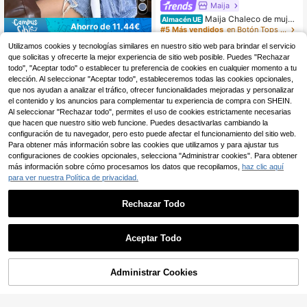
Maija
Maija Chaleco de mujer
Almacén UE
Ahorro de 11,44€
azul marino de verano elegante par
#5 Más vendidos
en Botón Tops de mezclilla para mujer
a uso diario, cuello en V, abotonado
15
,49€
#estilovaquero
Utilizamos cookies y tecnologías similares en nuestro sitio web para brindar el servicio
simple, holgado, casual, sin manga
s, de mezclilla, estilo occidental, at
que solicitas y ofrecerte la mejor experiencia de sitio web posible. Puedes "Rechazar
DAZY Chaqueta de mez
Almacén UE
uendos de vacaciones, estilo Old M
13
clilla sin mangas de un solo botona
todo", "Aceptar todo" o establecer tu preferencia de cookies en cualquier momento a tu
,51€
-45%
24,95€
oney
dura, ropa de mujer de estilo Y2K pa
elección. Al seleccionar "Aceptar todo", estableceremos todas las cookies opcionales,
ra otoño
que nos ayudan a analizar el tráfico, ofrecer funcionalidades mejoradas y personalizar
el contenido y los anuncios para complementar tu experiencia de compra con SHEIN.
Al seleccionar "Rechazar todo", permites el uso de cookies estrictamente necesarias
que hacen que nuestro sitio web funcione. Puedes desactivarlas cambiando la
configuración de tu navegador, pero esto puede afectar el funcionamiento del sitio web.
Para obtener más información sobre las cookies que utilizamos y para ajustar tus
configuraciones de cookies opcionales, selecciona "Administrar cookies". Para obtener
más información sobre cómo procesamos los datos que recopilamos,
haz clic aquí
para ver nuestra Política de privacidad.
Rechazar Todo
Aceptar Todo
Administrar Cookies
TTXXY
AÑADIR A LA BOLSA
11
morin Chaqueta de man
Almacén UE
ga corta de algodón denim rastreabl
#2 Más vendidos
en Cómodo Chaquetas y abrigos de mezclilla para mu
#estilovaquero
e para mujer, top suelto de verano c