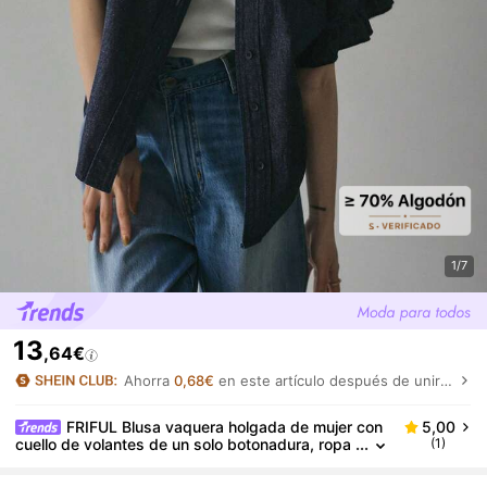
1/7
13
,64€
Ahorra
0,68€
en este artículo después de unirte.
FRIFUL Blusa vaquera holgada de mujer con
5,00
cuello de volantes de un solo botonadura, ropa
(1)
casual de mujer para el verano, ropa de calle p
ara mujer