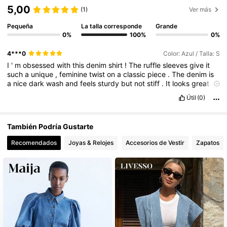
5,00
(1)
Ver más
Pequeña
La talla corresponde
Grande
402K Seguidores
4,81
0%
100%
0%
4***0
Color: Azul / Talla: S
402K Seguidores
4,81
I
'
m
obsessed
with
this
denim
shirt
!
The
ruffle
sleeves
give
it
such
a
unique
,
feminine
twist
on
a
classic
piece
.
The
denim
is
a
nice
dark
wash
and
feels
sturdy
but
not
stiff
.
It
looks
great
tucked
into
light
-
wash
jeans
.
402K Seguidores
Útil
(0)
4,81
También Podría Gustarte
402K Seguidores
4,81
Recomendados
Joyas & Relojes
Accesorios de Vestir
Zapatos
402K Seguidores
4,81