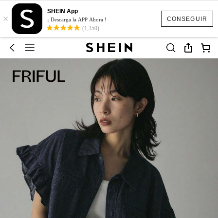
SHEIN App
×
CONSEGUIR
¡ Descarga la APP Ahora !
(1,350)