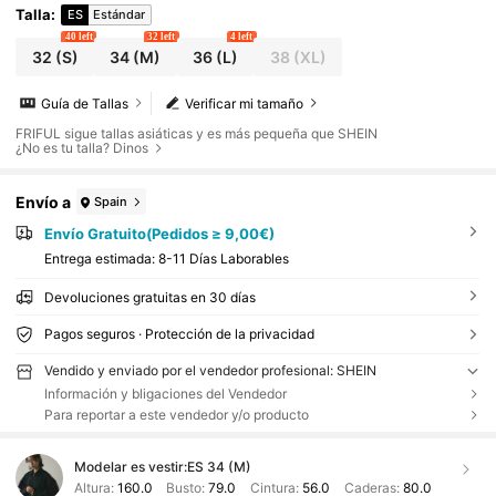
Talla
:
ES
Estándar
40 left
32 left
4 left
32
(S)
34
(M)
36
(L)
38
(XL)
Guía de Tallas
Verificar mi tamaño
FRIFUL sigue tallas asiáticas y es más pequeña que SHEIN
¿No es tu talla? Dinos
Envío a
Spain
Envío Gratuito(Pedidos ≥ 9,00€)
Entrega estimada:
8-11 Días Laborables
Devoluciones gratuitas en 30 días
Pagos seguros · Protección de la privacidad
Vendido y enviado por el vendedor profesional: SHEIN
Información y bligaciones del Vendedor
Para reportar a este vendedor y/o producto
Modelar es vestir:
ES 34 (M)
Altura:
160.0
Busto:
79.0
Cintura:
56.0
Caderas:
80.0