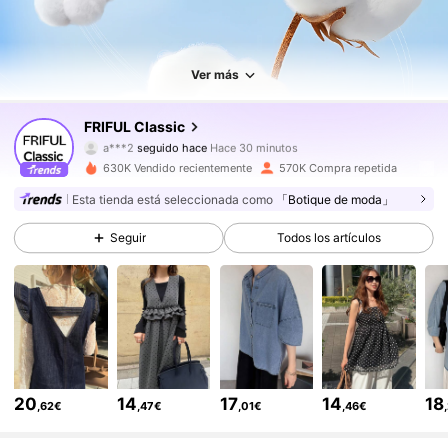
Ver más
402K Seguidores
4,81
FRIFUL Classic
a***2
seguido hace
Hace 30 minutos
c***j
está navegando
630K Vendido recientemente
570K Compra repetida
402K Seguidores
4,81
Esta tienda está seleccionada como
「Botique de moda」
Seguir
Todos los artículos
402K Seguidores
4,81
402K Seguidores
4,81
402K Seguidores
4,81
20
14
17
14
18
,62€
,47€
,01€
,46€
402K Seguidores
4,81