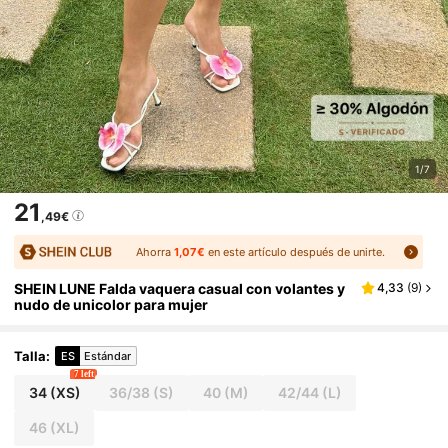
1/7
21
,49€
Ahorra
1,07€
en este artículo después de unirte.
SHEIN LUNE Falda vaquera casual con volantes y
4,33
(
9
)
nudo de unicolor para mujer
Talla
:
ES
Estándar
7 left
34
(XS)
36/38
(S)
40
(M)
42/44
(L)
46
(XL)