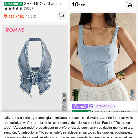
ón de mezclilla casual y versátil par
10
SHEIN ICON Chaleco va
Almacén UE
,13€
a mujer con diseño de botón en la ci
quero sin mangas para mujeres, esti
(500+)
ntura, para mujeres altas
lo ajustado casual, azul
6
,75€
-46%
12,51€
Forever 21
13
Forever 21 Versátil top d
Almacén UE
e tirantes de mezclilla vintage lava
#1 Más vendidos
en Cremallera Tops de mezclilla para mujer
ROMWE
Utilizamos cookies y tecnologías similares en nuestro sitio web para brindar el servicio
da sexy Y2K
que solicitas y ofrecerte la mejor experiencia de sitio web posible. Puedes "Rechazar
ROMWE Hippie Blusa de
11
Almacén UE
,49€
mezclilla sin mangas con escote en
todo", "Aceptar todo" o establecer tu preferencia de cookies en cualquier momento a tu
14
,81€
V profundo, dobladillo con flecos y
elección. Al seleccionar "Aceptar todo", estableceremos todas las cookies opcionales,
diseño de hebilla en la cintura para
que nos ayudan a analizar el tráfico, ofrecer funcionalidades mejoradas y personalizar