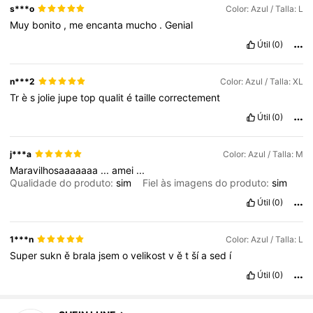
s***o
Color: Azul / Talla: L
Muy
bonito
,
me
encanta
mucho
.
Genial
Útil
(0)
n***2
Color: Azul / Talla: XL
Tr
è
s
jolie
jupe
top
qualit
é
taille
correctement
Útil
(0)
j***a
Color: Azul / Talla: M
Maravilhosaaaaaaa
...
amei
...
Qualidade do produto:
sim
Fiel às imagens do produto:
sim
Útil
(0)
1***n
Color: Azul / Talla: L
Super
sukn
ě
brala
jsem
o
velikost
v
ě
t
ší
a
sed
í
Útil
(0)