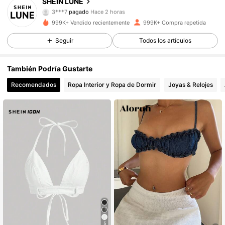
SHEIN LUNE
1M Seguidores
4,85
3***7
pagado
Hace 2 horas
999K+ Vendido recientemente
999K+ Compra repetida
1M Seguidores
4,85
Seguir
Todos los artículos
También Podría Gustarte
1M Seguidores
4,85
Recomendados
Ropa Interior y Ropa de Dormir
Joyas & Relojes
1M Seguidores
4,85
1M Seguidores
4,85
1M Seguidores
4,85
1M Seguidores
4,85
5