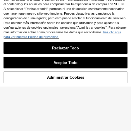
mujer
el contenido y los anuncios para complementar tu experiencia de compra con SHEIN.
Al seleccionar "Rechazar todo", permites el uso de cookies estrictamente necesarias
que hacen que nuestro sitio web funcione. Puedes desactivarlas cambiando la
configuración de tu navegador, pero esto puede afectar el funcionamiento del sitio web.
Para obtener más información sobre las cookies que utilizamos y para ajustar tus
configuraciones de cookies opcionales, selecciona "Administrar cookies". Para obtener
más información sobre cómo procesamos los datos que recopilamos,
haz clic aquí
para ver nuestra Política de privacidad.
Rechazar Todo
Aceptar Todo
Administrar Cookies
AÑADIR A LA BOLSA
Poéselle
SHEIN MOD
Poéselle Top corsé de m
Almacén UE
ezclilla azul marino elegante y chic
SHEIN MOD Minifalda d
8
Almacén UE
,83€
Y2K para mujer, bustier asimétrico d
e mezclilla con parches de encaje p
(100+)
e un solo hombro con botones dela
ara mujeres, blanca, ajustada y cas
13
nteros, chaleco vintage con hebilla
ual, para verano, Día de San Patrici
,49€
para fiesta de noche de verano
o, conciertos, atuendo de crucero, d
inero antiguo, Ibiza