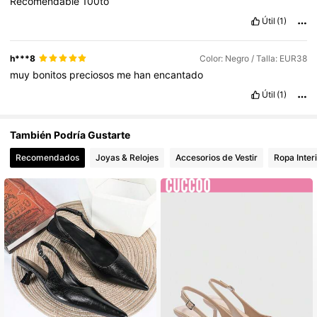
Recomendable
100to
Útil
(1)
h***8
Color: Negro / Talla: EUR38
muy
bonitos
preciosos
me
han
encantado
Útil
(1)
También Podría Gustarte
Recomendados
Joyas & Relojes
Accesorios de Vestir
Ropa Inter