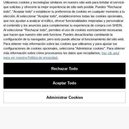
CUCCOO BIZCHIC Zapatos de muj
Utilizamos cookies y tecnologías similares en nuestro sitio web para brindar el servicio
er con punta, beige, con correa de t
#3 Más vendidos
en Negocios Bombas De Mujeres
que solicitas y ofrecerte la mejor experiencia de sitio web posible. Puedes "Rechazar
obillo y tacón de aguja, versátiles p
todo", "Aceptar todo" o establecer tu preferencia de cookies en cualquier momento a tu
16
ara uso diario, ir al trabajo y citas
,08€
elección. Al seleccionar "Aceptar todo", estableceremos todas las cookies opcionales,
que nos ayudan a analizar el tráfico, ofrecer funcionalidades mejoradas y personalizar
el contenido y los anuncios para complementar tu experiencia de compra con SHEIN.
Al seleccionar "Rechazar todo", permites el uso de cookies estrictamente necesarias
que hacen que nuestro sitio web funcione. Puedes desactivarlas cambiando la
configuración de tu navegador, pero esto puede afectar el funcionamiento del sitio web.
Para obtener más información sobre las cookies que utilizamos y para ajustar tus
Mostrar artículos similares con stock
Ver todo
configuraciones de cookies opcionales, selecciona "Administrar cookies". Para obtener
más información sobre cómo procesamos los datos que recopilamos,
haz clic aquí
para ver nuestra Política de privacidad.
Rechazar Todo
25
Aceptar Todo
CUCCOO BASICS
Lo sentimos, este producto está agotado.
CUCCOO BASICS Zapatos de tacó
n grueso con punta puntiaguda y co
#2 Más vendidos
en Amarillo Bombas De Mujeres
Administrar Cookies
AGOTADO
rrea de tela para mujer, PU, adecua
20
dos para citas, fiestas y vacaciones
,34€
#fiestacontacones
Hauture Zapatos de tacón alto con l
azo y correa de tobillo decorativa p
#3 Más vendidos
en Escuela Bombas De Mujeres
ara mujer
23
,58€