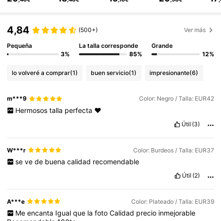
804K Seguidores
4,85
4,84
(500+)
Ver más
Pequeña
La talla corresponde
Grande
804K Seguidores
4,85
3%
85%
12%
lo volveré a comprar
(1)
buen servicio
(1)
impresionante
(6)
804K Seguidores
4,85
m***9
Color: Negro / Talla: EUR42
Hermosos
talla
perfecta
❤️
804K Seguidores
4,85
Útil
(3)
W***r
Color: Burdeos / Talla: EUR37
804K Seguidores
4,85
se
ve
de
buena
calidad
recomendable
Útil
(2)
804K Seguidores
4,85
A***e
Color: Plateado / Talla: EUR39
Me
encanta
Igual
que
la
foto
Calidad
precio
inmejorable