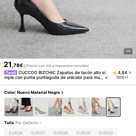
1/9
21
,78€
Precio con IVA e impuestos incluidos
CUCCOO BIZCHIC Zapatos de tacón alto si
4,84
mple con punta puntiaguda de unicolor para mu
(500+)
jer, casual para uso diario, vacaciones de prima
vera, Pascua y Navidad
Color: Nuevo Material Negro
Talla
Por Defecto
EUR36
EUR37
EUR38
EUR39
EUR40