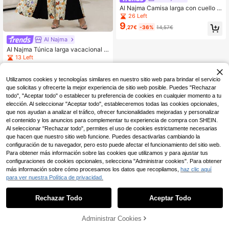
Al Najma Camisa larga con cuello d
e blazer y aplicaciones florales de b
26 Left
loques de color
9
,27€
-36%
14,57€
Al Najma
Al Najma Túnica larga vacacional r
omántica y elegante con estampad
13 Left
o de mariposas y pli egues y vestid
8
,14€
-21%
10,32€
o largo tradicional árabe
Utilizamos cookies y tecnologías similares en nuestro sitio web para brindar el servicio
que solicitas y ofrecerte la mejor experiencia de sitio web posible. Puedes "Rechazar
todo", "Aceptar todo" o establecer tu preferencia de cookies en cualquier momento a tu
elección. Al seleccionar "Aceptar todo", estableceremos todas las cookies opcionales,
que nos ayudan a analizar el tráfico, ofrecer funcionalidades mejoradas y personalizar
el contenido y los anuncios para complementar tu experiencia de compra con SHEIN.
Al seleccionar "Rechazar todo", permites el uso de cookies estrictamente necesarias
que hacen que nuestro sitio web funcione. Puedes desactivarlas cambiando la
configuración de tu navegador, pero esto puede afectar el funcionamiento del sitio web.
Para obtener más información sobre las cookies que utilizamos y para ajustar tus
configuraciones de cookies opcionales, selecciona "Administrar cookies". Para obtener
más información sobre cómo procesamos los datos que recopilamos,
haz clic aquí
para ver nuestra Política de privacidad.
Rechazar Todo
Aceptar Todo
Administrar Cookies
AÑADIR A LA BOLSA