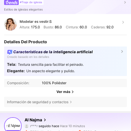
#Traje de iglesia
Estilos de iglesias elegantes
Modelar es vestir:
S
Altura:
175.0
Busto:
86.0
Cintura:
60.0
Caderas:
92.0
Detalles Del Producto
Características de la inteligencia artificial
Creado basado en los detalles
Tela:
Textura sencilla para facilitar el peinado.
Elegante:
Un aspecto elegante y pulido.
Composición:
100% Poliéster
Ver más
Información de seguridad y contactos
594K Seguidores
4,85
Al Najma
f***v
está navegando
594K Seguidores
4,85