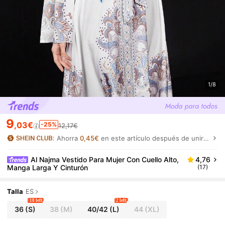
1/8
9
,03€
-25%
12,17€
Ahorra
0,45€
en este artículo después de unirte.
Al Najma Vestido Para Mujer Con Cuello Alto,
4,76
Manga Larga Y Cinturón
(17)
Talla
ES
18 left
2 left
36
(S)
38
(M)
40/42
(L)
44
(XL)