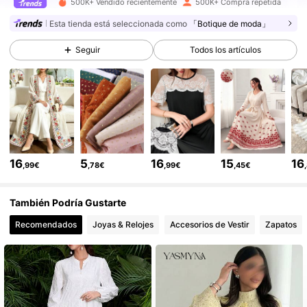
500K+ Vendido recientemente
500K+ Compra repetida
Esta tienda está seleccionada como
「Botique de moda」
594K Seguidores
4,85
Seguir
Todos los artículos
594K Seguidores
4,85
594K Seguidores
4,85
16
5
16
15
16
,99€
,78€
,99€
,45€
594K Seguidores
4,85
También Podría Gustarte
Recomendados
Joyas & Relojes
Accesorios de Vestir
Zapatos
594K Seguidores
4,85
594K Seguidores
4,85