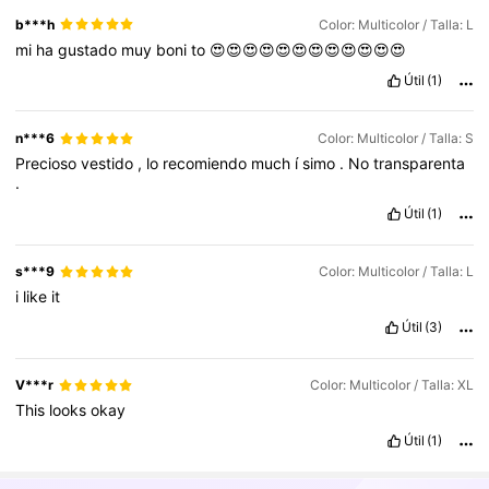
b***h
Color: Multicolor / Talla: L
mi
ha
gustado
muy
boni
to
😍😍😍😍😍😍😍😍😍😍😍😍
Útil
(1)
n***6
Color: Multicolor / Talla: S
Precioso
vestido
,
lo
recomiendo
much
í
simo
.
No
transparenta
.
Útil
(1)
s***9
Color: Multicolor / Talla: L
i
like
it
Útil
(3)
V***r
Color: Multicolor / Talla: XL
This
looks
okay
Útil
(1)