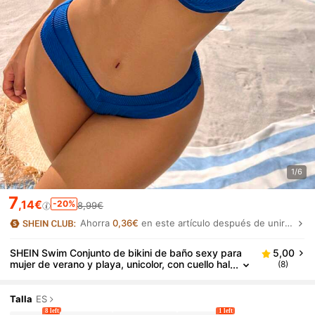
1/6
7
,14€
-20%
8,99€
Ahorra
0,36€
en este artículo después de unirte.
SHEIN Swim Conjunto de bikini de baño sexy para
5,00
mujer de verano y playa, unicolor, con cuello hal
(8)
ter trenzado y lazo
Talla
ES
8 left
1 left