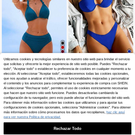
14
Utilizamos cookies y tecnologías similares en nuestro sitio web para brindar el servicio
Conjunto de traje de baño de 2 piez
que solicitas y ofrecerte la mejor experiencia de sitio web posible. Puedes "Rechazar
Swim Basics Bikini sólid
Almacén UE
as nuevo de verano, bikini de unicol
o de corte alto y un hombro para pla
todo", "Aceptar todo" o establecer tu preferencia de cookies en cualquier momento a tu
10
7
,39€
10,49€
,62€
-15%
8,99€
or dulce con tirantes de espagueti y
ya de verano
elección. Al seleccionar "Aceptar todo", estableceremos todas las cookies opcionales,
lazo, estilo de vacaciones en la pla
que nos ayudan a analizar el tráfico, ofrecer funcionalidades mejoradas y personalizar
ya
el contenido y los anuncios para complementar tu experiencia de compra con SHEIN.
Al seleccionar "Rechazar todo", permites el uso de cookies estrictamente necesarias
que hacen que nuestro sitio web funcione. Puedes desactivarlas cambiando la
configuración de tu navegador, pero esto puede afectar el funcionamiento del sitio web.
Para obtener más información sobre las cookies que utilizamos y para ajustar tus
configuraciones de cookies opcionales, selecciona "Administrar cookies". Para obtener
más información sobre cómo procesamos los datos que recopilamos,
haz clic aquí
para ver nuestra Política de privacidad.
Rechazar Todo