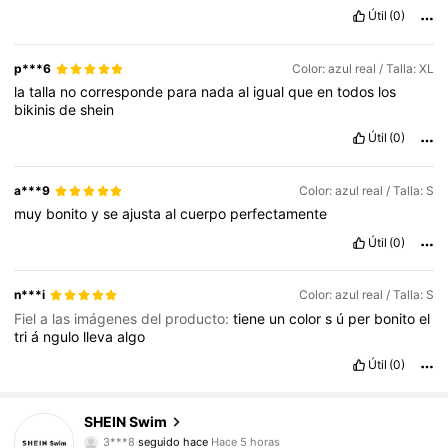
Útil
(0)
p***6
Color: azul real / Talla: XL
la
talla
no
corresponde
para
nada
al
igual
que
en
todos
los
bikinis
de
shein
Útil
(0)
a***9
Color: azul real / Talla: S
muy
bonito
y
se
ajusta
al
cuerpo
perfectamente
Útil
(0)
n***i
Color: azul real / Talla: S
Fiel a las imágenes del producto:
tiene
un
color
s
ú
per
bonito
el
tri
á
ngulo
lleva
algo
Útil
(0)
414K Seguidores
4,88
SHEIN Swim
m***p
está navegando