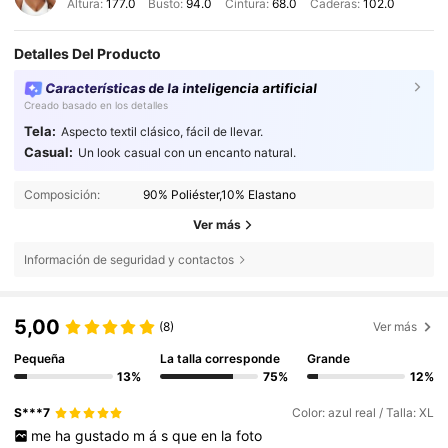
Altura:
177.0
Busto:
94.0
Cintura:
68.0
Caderas:
102.0
Detalles Del Producto
Características de la inteligencia artificial
Creado basado en los detalles
Tela:
Aspecto textil clásico, fácil de llevar.
Casual:
Un look casual con un encanto natural.
Composición:
90% Poliéster,10% Elastano
Ver más
Información de seguridad y contactos
5,00
(8)
Ver más
Pequeña
La talla corresponde
Grande
13%
75%
12%
S***7
Color: azul real / Talla: XL
me
ha
gustado
m
á
s
que
en
la
foto