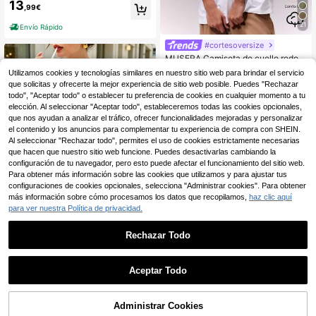
a Montaña de Godspeed, Streetwe
13
,99€
ar, Vintage, Dark Rebel Sport, Estéti
ca, Holgada, Envío Gratis
21
Envío Rápido
#cortesoversize
MUSERA Camiseta de cuello redon
do suave y oversize, cápsula de ar
#1 Más vendidos
en De gran tamaño Camisetas De Mujer
Utilizamos cookies y tecnologías similares en nuestro sitio web para brindar el servicio
mario casual para uso diario, oversi
11
que solicitas y ofrecerte la mejor experiencia de sitio web posible. Puedes "Rechazar
,49€
ze para aeropuerto, vuelta al colegi
todo", "Aceptar todo" o establecer tu preferencia de cookies en cualquier momento a tu
o, primavera, verano, vacaciones
Envío Rápido
elección. Al seleccionar "Aceptar todo", estableceremos todas las cookies opcionales,
que nos ayudan a analizar el tráfico, ofrecer funcionalidades mejoradas y personalizar
el contenido y los anuncios para complementar tu experiencia de compra con SHEIN.
Al seleccionar "Rechazar todo", permites el uso de cookies estrictamente necesarias
que hacen que nuestro sitio web funcione. Puedes desactivarlas cambiando la
configuración de tu navegador, pero esto puede afectar el funcionamiento del sitio web.
Para obtener más información sobre las cookies que utilizamos y para ajustar tus
configuraciones de cookies opcionales, selecciona "Administrar cookies". Para obtener
más información sobre cómo procesamos los datos que recopilamos,
haz clic aquí
para ver nuestra Política de privacidad.
Rechazar Todo
Camiseta blanca de mujer oversize
3
de algodón, estampado de castillo d
,96€
Aceptar Todo
e Disneyland y sus amigos, estilo c
asual suave, para viajes, salidas y l
Envío Rápido
ooks de aeropuerto
Administrar Cookies
AÑADIR A LA BOLSA