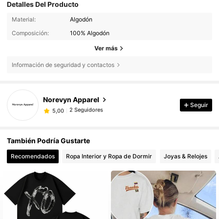
Detalles Del Producto
Material:
Algodón
Composición:
100% Algodón
Ver más
Información de seguridad y contactos
2 Seguidores
5,00
Norevyn Apparel
Seguir
2 Seguidores
5,00
j***9
seguido hace
Hace 1 día
2 Seguidores
5,00
También Podría Gustarte
Recomendados
Ropa Interior y Ropa de Dormir
Joyas & Relojes