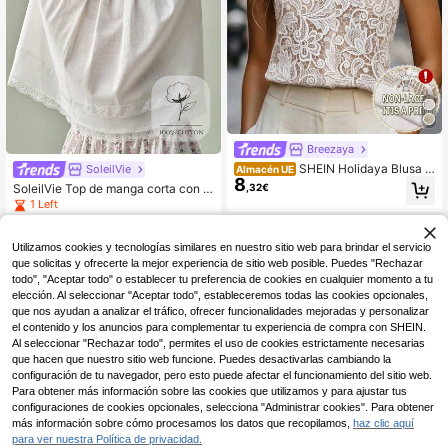
Breezaya
SHEIN Holidaya Blusa bl
SoleilVie
Almacén UE
8
anca sin mangas con cuello en V y
SoleilVie Top de manga corta con ri
,32€
encaje, con forro de camisola ajust
bete de encaje blanco para mujer, e
1 Left
ada, estilo francés maduro para ir al
legante para vacaciones de verano,
11
trabajo, adecuada para oficina, cita
,49€
versátil para fiestas
s, vacaciones, negocios, primavera/
Utilizamos cookies y tecnologías similares en nuestro sitio web para brindar el servicio
verano, cintura ajustada
que solicitas y ofrecerte la mejor experiencia de sitio web posible. Puedes "Rechazar
todo", "Aceptar todo" o establecer tu preferencia de cookies en cualquier momento a tu
elección. Al seleccionar "Aceptar todo", estableceremos todas las cookies opcionales,
que nos ayudan a analizar el tráfico, ofrecer funcionalidades mejoradas y personalizar
el contenido y los anuncios para complementar tu experiencia de compra con SHEIN.
Al seleccionar "Rechazar todo", permites el uso de cookies estrictamente necesarias
que hacen que nuestro sitio web funcione. Puedes desactivarlas cambiando la
configuración de tu navegador, pero esto puede afectar el funcionamiento del sitio web.
Para obtener más información sobre las cookies que utilizamos y para ajustar tus
configuraciones de cookies opcionales, selecciona "Administrar cookies". Para obtener
más información sobre cómo procesamos los datos que recopilamos,
haz clic aquí
para ver nuestra Política de privacidad.