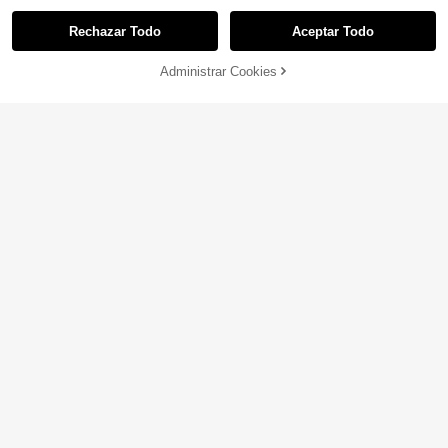
Rechazar Todo
Aceptar Todo
Administrar Cookies
AÑADIR A LA BOLSA