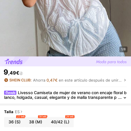
1/8
9
,49€
Ahorra
0,47€
en este artículo después de unirte.
Livesso Camiseta de mujer de verano con encaje floral b
lanco, holgada, casual, elegante y de malla transparente p
ara boda, fiesta y vacaciones
Talla
ES
25 left
38 left
20 left
36
(S)
38
(M)
40/42
(L)