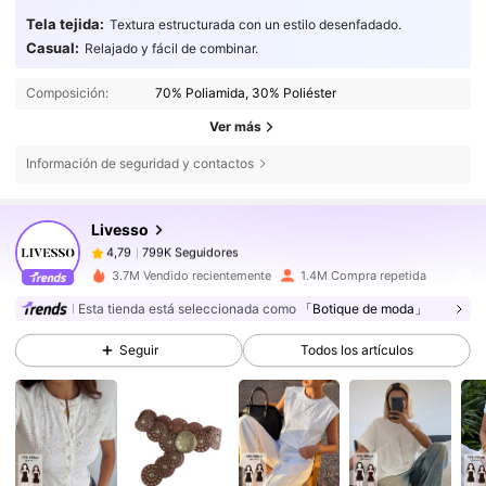
Tela tejida:
Textura estructurada con un estilo desenfadado.
Casual:
Relajado y fácil de combinar.
799K Seguidores
4,79
Composición:
70% Poliamida, 30% Poliéster
Ver más
799K Seguidores
4,79
Información de seguridad y contactos
Livesso
799K Seguidores
4,79
a***4
pagado
Hace 1 día
3.7M Vendido recientemente
1.4M Compra repetida
799K Seguidores
4,79
Esta tienda está seleccionada como
「Botique de moda」
Seguir
Todos los artículos
799K Seguidores
4,79
799K Seguidores
4,79