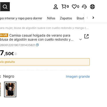
0
0
ar. Press Enter to select.
pa interior y ropa para dormir
Niños
Zapatos
Bisutería Y Accesorio
Camisa casual holgada de verano para mujer, blusa de algodón suave con cuello redondo y manga corta, estilo callejero vintage europeo americano.
Camisa casual holgada de verano para
én UE
 blusa de algodón suave con cuello redondo y
corta, estilo callejero vintage europeo americano.
z260612201807291435821
7
,50€
ICE AND AVAILABILITY
vío gratuito
:
Negro
Imagen grande