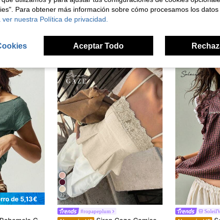
en Regular Camisetas De Mujer
llo redondo y encaje con volantes y bordado de ojales
Wandoria
#estilocoi
kies". Para obtener más información sobre cómo procesamos los datos
)
Wandoria Camiseta casual versátil de mujer de unicolor con cuello en V y manga corta
Almacén UE
Almacén UE
-
en Regular Camisetas De Mujer
en Regular Camisetas De Mujer
 ver nuestra Política de privacidad.
)
)
#4 Más vendid
7,91€
en Regular Camisetas De Mujer
5,14€
10,49
)
Cookies
Aceptar Todo
Rechaz
22
rro de 5,13€
#ropapeplum
SoleilV