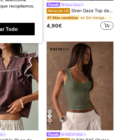
nette
Siren Gaze
 que recopilamos,
Comfortcana Top de verano con diseño de botones y encaje en color liso para mujeres
Siren Gaze Top de tirantes sin mangas con fruncido y estampado de cuadros rosa estética para mujer
51%
Almacén UE
en Sin mangas Blusas De Mujer
en Sin mangas Blusas De Mujer
os
#1 Más vendidos
4,90€
€
ar Todo
33
ie
SHEIN BAE