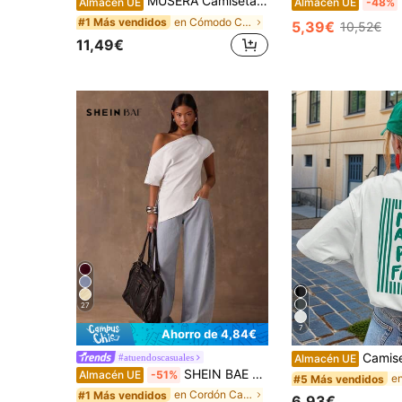
MUSERA Camiseta de cuello redondo suave y oversize, cápsula de armario casual para uso diario, oversize para aeropuerto, vuelta al colegio, primavera, verano, vacaciones
B
Almacén UE
Almacén UE
-48%
en Cómodo Camisetas De Mujer
#1 Más vendidos
5,39€
10,52€
11,49€
27
7
Ahorro de 4,84€
Camiseta de mujer de manga corta y cuello redondo
#atuendoscasuales
Almacén UE
SHEIN BAE Camiseta de mujer blanca, de verano, sencilla, de moda casual, de unicolor, con hombro asimétrico, para usar en capas, compras, Acción de Gracias, trabajo & escuela
Almacén UE
-51%
#5 Más vendidos
en Cordón Camisetas De Mujer
#1 Más vendidos
6,93€