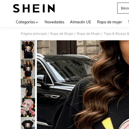
Bikin
Use up 
Categorías
Novedades
Almacén UE
Ropa de mujer
Página principal
Ropa de Mujer
Ropa de Mujer
Tops & Blusas 
/
/
/