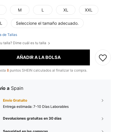
M
L
XL
XXL
L
Seleccione el tamaño adecuado.
a de Tallas
u talla? Dime cuál es tu talla
AÑADIR A LA BOLSA
asta
8
puntos SHEIN calculados al finalizar la compra.
ío a
Spain
Envío Gratuito
Entrega estimada:
7-10 Días Laborables
Devoluciones gratuitas en 30 días
Seguridad en las compras