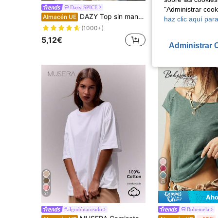
#2 Más vendidos
SHEIN Frenchy Camiseta con cue
Dazy SPICE
Almacén UE
"Administrar coo
(1000+
DAZY Top sin mangas casual de mujer con ajuste ceñido, ribete decorativo en contraste, color marrón, para vacaciones de verano
Almacén UE
haz clic aquí para
#2 Más vendidos
#2 Más vendidos
(1000+
(1000+
(1000+)
8,49€
#2 Más vendidos
5,12€
(1000+
Administrar 
25
21
Aho
#algodónaireado
Bohemela