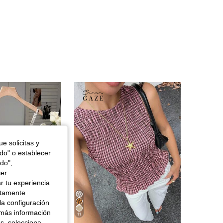
e solicitas y
odo" o establecer
do",
cer
r tu experiencia
ctamente
la configuración
 más información
11
es, selecciona