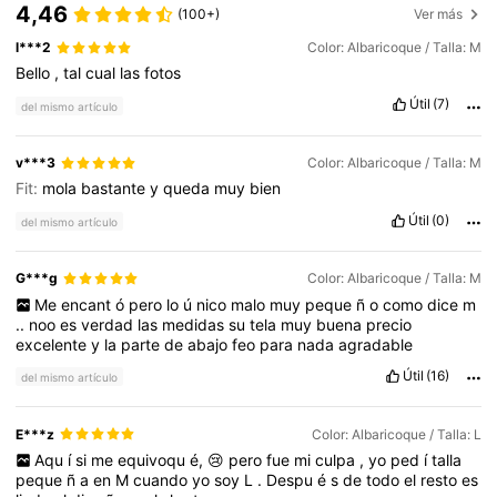
4,46
(100+)
Ver más
l***2
Color: Albaricoque / Talla: M
Bello
,
tal
cual
las
fotos
Útil
(7)
del mismo artículo
v***3
Color: Albaricoque / Talla: M
Fit:
mola
bastante
y
queda
muy
bien
Útil
(0)
del mismo artículo
G***g
Color: Albaricoque / Talla: M
Me
encant
ó
pero
lo
ú
nico
malo
muy
peque
ñ
o
como
dice
m
..
noo
es
verdad
las
medidas
su
tela
muy
buena
precio
excelente
y
la
parte
de
abajo
feo
para
nada
agradable
Útil
(16)
del mismo artículo
E***z
Color: Albaricoque / Talla: L
Aqu
í
si
me
equivoqu
é,
😢
pero
fue
mi
culpa
,
yo
ped
í
talla
peque
ñ
a
en
M
cuando
yo
soy
L
.
Despu
é
s
de
todo
el
resto
es