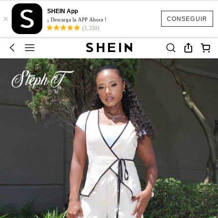
SHEIN App
×
CONSEGUIR
¡ Descarga la APP Ahora !
(1,350)