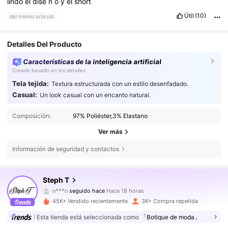
lindo
el
dise
ñ
o
y
el
short
Útil
(10)
del mismo artículo
Detalles Del Producto
Características de la inteligencia artificial
Creado basado en los detalles
Tela tejida:
Textura estructurada con un estilo desenfadado.
Casual:
Un look casual con un encanto natural.
Composición:
97% Poliéster,3% Elastano
Ver más
Información de seguridad y contactos
12K Seguidores
4,73
Steph T
l***a
está navegando
12K Seguidores
4,73
45K+ Vendido recientemente
3K+ Compra repetida
Esta tienda está seleccionada como
「Botique de moda」