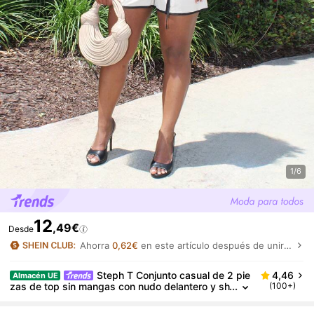
1/6
12
,49€
Desde
Ahorra
0,62€
en este artículo después de unirte.
Steph T Conjunto casual de 2 pie
4,46
Almacén UE
zas de top sin mangas con nudo delantero y sh
(100+)
orts para mujer