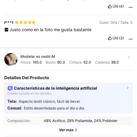
Útil
(4)
l***1
Color: Gris / Talla: S
Justo
como
en
la
foto
me
gusta
bastante
Útil
(3)
Modelar es vestir:
M
Altura:
165.0
Busto:
80.0
Cintura:
62.0
Caderas:
88.0
Detalles Del Producto
Características de la inteligencia artificial
Creado basado en los detalles
Tela:
Aspecto textil clásico, fácil de llevar.
Casual:
Estilo desenfadado para el día a día.
Composición:
48% Acrílico, 28% Poliamida, 24% Poliéster
Ver más