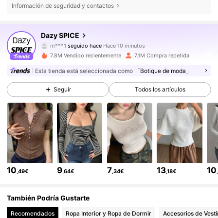
Información de seguridad y contactos
2M Seguidores
4,84
Dazy SPICE
s***6
está navegando
2M Seguidores
4,84
7.8M Vendido recientemente
7.1M Compra repetida
Esta tienda está seleccionada como
「Botique de moda」
2M Seguidores
4,84
Seguir
Todos los artículos
2M Seguidores
4,84
2M Seguidores
4,84
10
9
7
13
10
,49€
,64€
,34€
,18€
2M Seguidores
4,84
También Podría Gustarte
Recomendados
Ropa Interior y Ropa de Dormir
Accesorios de Vesti
2M Seguidores
4,84