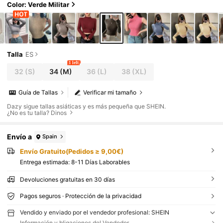
Color: Verde Militar
Talla
ES
1 left
32
(S)
34
(M)
36
(L)
38
(XL)
Guía de Tallas
Verificar mi tamaño
Dazy sigue tallas asiáticas y es más pequeña que SHEIN.
¿No es tu talla? Dinos
Envío a
Spain
Envío Gratuito(Pedidos ≥ 9,00€)
Entrega estimada:
8-11 Días Laborables
Devoluciones gratuitas en 30 días
Pagos seguros · Protección de la privacidad
Vendido y enviado por el vendedor profesional: SHEIN
Información y bligaciones del Vendedor