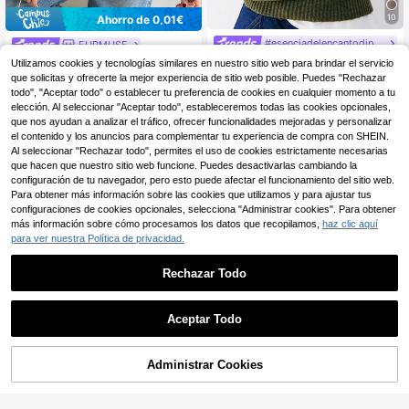
10
Ahorro de 0,01€
#esenciadelencantodiplomático
EURMUSE
Lumivelle Suéter casual
EURMUSE Suéter casua
Almacén UE
Almacén UE
Utilizamos cookies y tecnologías similares en nuestro sitio web para brindar el servicio
de mujer de color verde sólido, cuell
l de mujer de hilo cepillado de tacto
25 Left
18
que solicitas y ofrecerte la mejor experiencia de sitio web posible. Puedes "Rechazar
,39€
o alto, hombros caídos y manga larg
suave color beige, para mujeres de
todo", "Aceptar todo" o establecer tu preferencia de cookies en cualquier momento a tu
12
a, otoño
talla pequeña
,24€
12,25€
elección. Al seleccionar "Aceptar todo", estableceremos todas las cookies opcionales,
que nos ayudan a analizar el tráfico, ofrecer funcionalidades mejoradas y personalizar
el contenido y los anuncios para complementar tu experiencia de compra con SHEIN.
Al seleccionar "Rechazar todo", permites el uso de cookies estrictamente necesarias
que hacen que nuestro sitio web funcione. Puedes desactivarlas cambiando la
configuración de tu navegador, pero esto puede afectar el funcionamiento del sitio web.
Para obtener más información sobre las cookies que utilizamos y para ajustar tus
configuraciones de cookies opcionales, selecciona "Administrar cookies". Para obtener
más información sobre cómo procesamos los datos que recopilamos,
haz clic aquí
para ver nuestra Política de privacidad.
Rechazar Todo
Aceptar Todo
Administrar Cookies
AÑADIR A LA BOLSA