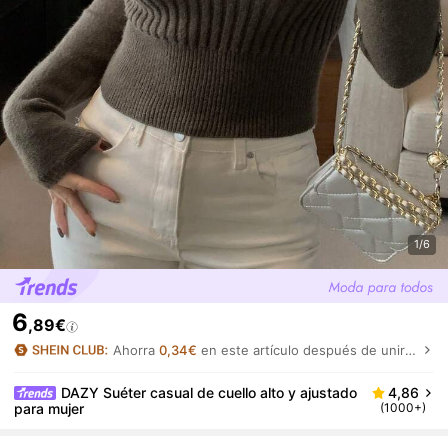
1/6
6
,89€
Ahorra
0,34€
en este artículo después de unirte.
DAZY Suéter casual de cuello alto y ajustado
4,86
para mujer
(1000+)