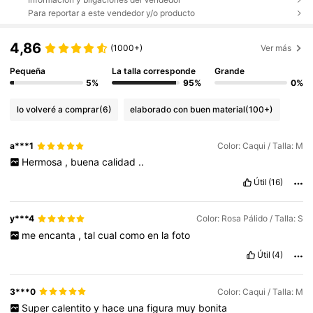
Para reportar a este vendedor y/o producto
4,86
(1000+)
Ver más
Pequeña
La talla corresponde
Grande
5%
95%
0%
lo volveré a comprar
(6)
elaborado con buen material
(100+)
a***1
Color: Caqui / Talla: M
Hermosa
,
buena
calidad
..
Útil
(16)
y***4
Color: Rosa Pálido / Talla: S
me
encanta
,
tal
cual
como
en
la
foto
Útil
(4)
3***0
Color: Caqui / Talla: M
Super
calentito
y
hace
una
figura
muy
bonita