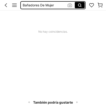
Bañadores De Mujer
Missguided
Vestido Mujer Verano
Deportivas Balonmano
No hay coincidencias.
También podría gustarte