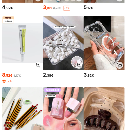
4
3
5
,02€
,16€
,17€
3,26€
-3%
8
2
3
,52€
,38€
,82€
9,17€
-7%