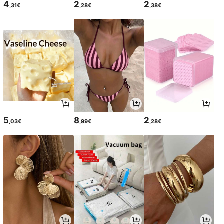
4
2
2
,31€
,28€
,38€
5
8
2
,03€
,99€
,28€