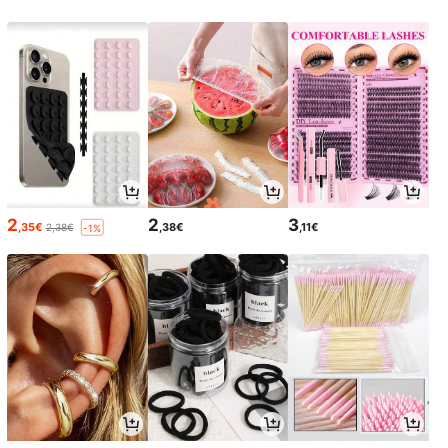
2
2
3
,35€
,38€
,11€
2,38€
-1%