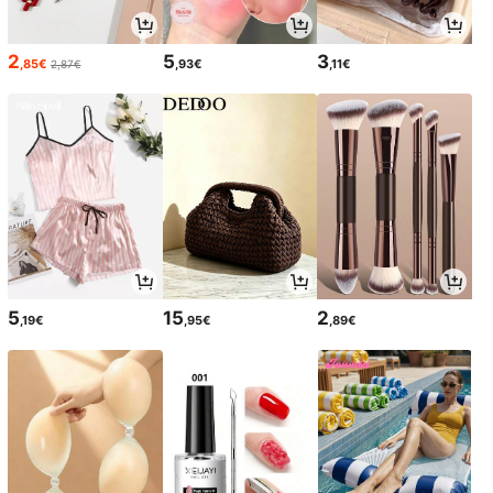
2
5
3
,85€
,93€
,11€
2,87€
5
15
2
,19€
,95€
,89€