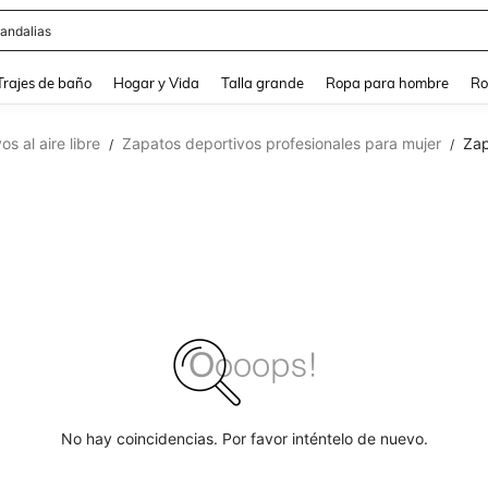
andalias
and down arrow keys to navigate search Búsqueda Reciente and Buscar y Encontr
Trajes de baño
Hogar y Vida
Talla grande
Ropa para hombre
Ro
s al aire libre
Zapatos deportivos profesionales para mujer
Zap
/
/
No hay coincidencias. Por favor inténtelo de nuevo.