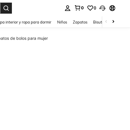
0
0
ar. Press Enter to select.
pa interior y ropa para dormir
Niños
Zapatos
Bisutería Y Accesorio
atos de bolos para mujer