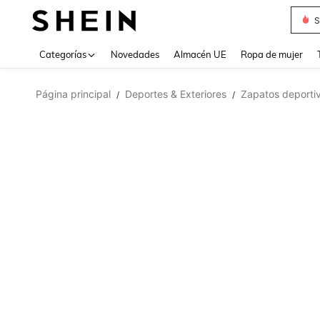
S
Use up 
Categorías
Novedades
Almacén UE
Ropa de mujer
Página principal
Deportes & Exteriores
Zapatos deportivo
/
/