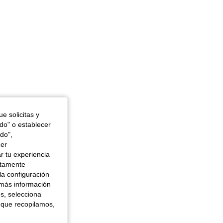
e solicitas y
odo" o establecer
do",
cer
r tu experiencia
ctamente
la configuración
 más información
es, selecciona
 que recopilamos,