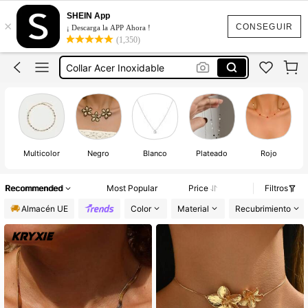
Collares
SHEIN App
×
Collares Mujer
CONSEGUIR
¡ Descarga la APP Ahora !
(1,350)
Collar Dorado
Collar Acer Inoxidable
Choker Mujer
Collares
Multicolor
Negro
Blanco
Plateado
Rojo
Recommended
Most Popular
Price
Filtros
Almacén UE
Color
Material
Recubrimiento