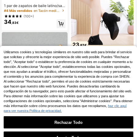
1 par de zapatos de baile latino/sals
a de tacón medio cómodos y elega
#4 Más vendidos
en Tacón medio Zapatos deportivos para mujer
ntes con incrustaciones de strass d
(100+)
e color albaricoque que combinan c
34
on leggings
,83€
23
,87€
60+ vendidos
Utilizamos cookies y tecnologías similares en nuestro sitio web para brindar el servicio
2
3
4
que solicitas y ofrecerte la mejor experiencia de sitio web posible. Puedes "Rechazar
todo", "Aceptar todo" o establecer tu preferencia de cookies en cualquier momento a tu
elección. Al seleccionar "Aceptar todo", estableceremos todas las cookies opcionales,
que nos ayudan a analizar el tráfico, ofrecer funcionalidades mejoradas y personalizar
el contenido y los anuncios para complementar tu experiencia de compra con SHEIN.
Al seleccionar "Rechazar todo", permites el uso de cookies estrictamente necesarias
que hacen que nuestro sitio web funcione. Puedes desactivarlas cambiando la
configuración de tu navegador, pero esto puede afectar el funcionamiento del sitio web.
Para obtener más información sobre las cookies que utilizamos y para ajustar tus
configuraciones de cookies opcionales, selecciona "Administrar cookies". Para obtener
más información sobre cómo procesamos los datos que recopilamos,
haz clic aquí
para ver nuestra Política de privacidad.
Rechazar Todo
#glamourFestivo
1
Zapatos de baile de tacón alto para
19
mujer en dorado brillante, estilo Y2K
0
,16€