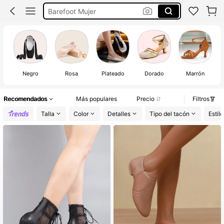
Barefoot Mujer
Zapatos De Baile Latino Mujer
Negro
Rosa
Plateado
Dorado
Marrón
Recomendados
Más populares
Precio
Filtros
Talla
Color
Detalles
Tipo del tacón
Estilo