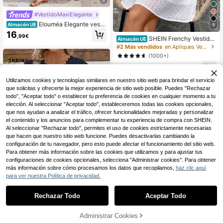
#VestidoMaxiElegante
Elouméa Elegante vesti
Almacén UE
9
do largo de verano para mujer en es
16
,99€
tilo bohemio/boho/festival con vola
SHEIN Frenchy Vestido
Almacén UE
ntes, cintura fruncida y unicolor. Ad
Camisero De Jacquard Con Espald
#2 Más vendidos
en Apliques Vestidos De Mujer
ecuado para citas, trabajo, vacacio
a Descubierta Y Retazos Bordados
(1000+)
nes, días festivos, uso casual, estilo
Para Mujer
bohemio de verano/vacaciones/fes
15
,99€
tivales/festivales de música/carrera
s de caballos
Utilizamos cookies y tecnologías similares en nuestro sitio web para brindar el servicio
que solicitas y ofrecerte la mejor experiencia de sitio web posible. Puedes "Rechazar
todo", "Aceptar todo" o establecer tu preferencia de cookies en cualquier momento a tu
elección. Al seleccionar "Aceptar todo", estableceremos todas las cookies opcionales,
que nos ayudan a analizar el tráfico, ofrecer funcionalidades mejoradas y personalizar
el contenido y los anuncios para complementar tu experiencia de compra con SHEIN.
Al seleccionar "Rechazar todo", permites el uso de cookies estrictamente necesarias
que hacen que nuestro sitio web funcione. Puedes desactivarlas cambiando la
configuración de tu navegador, pero esto puede afectar el funcionamiento del sitio web.
Para obtener más información sobre las cookies que utilizamos y para ajustar tus
configuraciones de cookies opcionales, selecciona "Administrar cookies". Para obtener
más información sobre cómo procesamos los datos que recopilamos,
haz clic aquí
para ver nuestra Política de privacidad.
1
8
0
Rechazar Todo
Aceptar Todo
SHEIN Frenchy Vestido
Almacén UE
casual de manga corta con estamp
(1000+)
ado de unicolor, con recortes y bord
Administrar Cookies
15
e irregular para mujeres
,49€