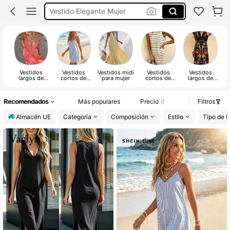
Vestido Largos Verano
Vestidos Corto De Verano
Vestidos
Vestidos
Vestidos
Vestidos midi
Vestidos
Vestidos
largos de
cortos de
para mujer
cortos de
largos de
mujer
mujer
mujer
mujer
Recomendados
Más populares
Precio
Filtros
Almacén UE
Categoría
Composición
Estilo
Tipo de 