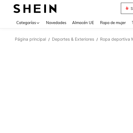
S
Use up 
Categorías
Novedades
Almacén UE
Ropa de mujer
Página principal
Deportes & Exteriores
Ropa deportiva 
/
/