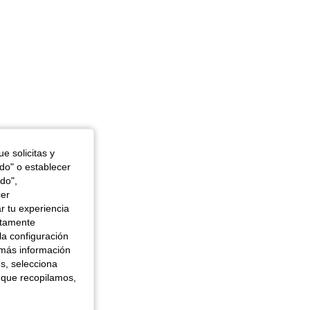
e solicitas y
odo" o establecer
do",
cer
r tu experiencia
ctamente
la configuración
 más información
es, selecciona
 que recopilamos,