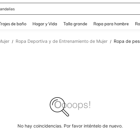
andalias
and down arrow keys to navigate search Búsqueda Reciente and Buscar y Encontr
Trajes de baño
Hogar y Vida
Talla grande
Ropa para hombre
Ro
Mujer
Ropa Deportiva y de Entrenamiento de Mujer
Ropa de pes
/
/
No hay coincidencias. Por favor inténtelo de nuevo.