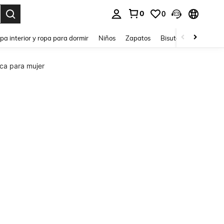
0
0
ar. Press Enter to select.
pa interior y ropa para dormir
Niños
Zapatos
Bisutería Y Accesorio
ca para mujer