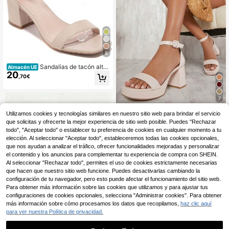
8
Sandalias de tacón alto
Almacén UE
20
de unicolor elegantes para mujer, d
,70€
e verano
7
#ritmofresco
Utilizamos cookies y tecnologías similares en nuestro sitio web para brindar el servicio
que solicitas y ofrecerte la mejor experiencia de sitio web posible. Puedes "Rechazar
SHUZIA Sandalias de tacón alto bla
26
ncas para mujer, nuevos regalos par
todo", "Aceptar todo" o establecer tu preferencia de cookies en cualquier momento a tu
,26€
a el año nuevo, el día de San Valent
elección. Al seleccionar "Aceptar todo", estableceremos todas las cookies opcionales,
ín, zapatos de verano para San Vale
que nos ayudan a analizar el tráfico, ofrecer funcionalidades mejoradas y personalizar
ntín
el contenido y los anuncios para complementar tu experiencia de compra con SHEIN.
Al seleccionar "Rechazar todo", permites el uso de cookies estrictamente necesarias
que hacen que nuestro sitio web funcione. Puedes desactivarlas cambiando la
configuración de tu navegador, pero esto puede afectar el funcionamiento del sitio web.
Para obtener más información sobre las cookies que utilizamos y para ajustar tus
Mostrar artículos similares con stock
Ver todo
configuraciones de cookies opcionales, selecciona "Administrar cookies". Para obtener
más información sobre cómo procesamos los datos que recopilamos,
haz clic aquí
para ver nuestra Política de privacidad.