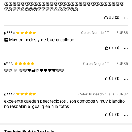
👏👏👏👏👏👏👏👏👏👏👏👏👏👏👏👏👏👏👏👏👏👏👏👏👏👏👏👏👏
3K Seguidores
4,83
👏🫠👏👏🫠🫠🫠🫠👏👏👏👏👏👏👏👏🫠🫠
Útil
(2)
3K Seguidores
4,83
p***a
Color: Dorado / Talla: EUR38
Muy
comodos
y
de
buena
calidad
3K Seguidores
4,83
Útil
(1)
s***.
Color: Negro / Talla: EUR35
🩵🩵
🩵
🩵🩵❤️🔐🩵❤️❤️❤️❤️🩵🩵
Útil
(1)
g***7
Color: Plateado / Talla: EUR37
excelente
quedan
peecreciosos
,
son
comodos
y
muy
blandito
no
resbalan
e
igual
q
en
ñ
la
fotos
Útil
(1)
También Podría Gustarte