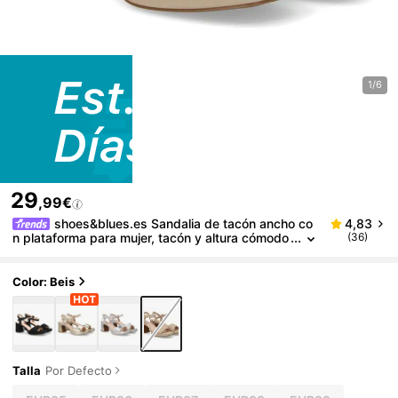
1/6
29
,99€
shoes&blues.es Sandalia de tacón ancho co
4,83
n plataforma para mujer, tacón y altura cómodo
(36)
s, estructura de tira frontal y cierre con pulsera
ajustable de hebilla en el tobillo. Ideal para eventos
Color: Beis
Talla
Por Defecto