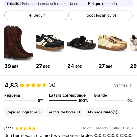
Esta tienda está seleccionada como
「Botique de moda」
Seguir
Todos los artículos
3K Seguidores
4,83
3K Seguidores
4,83
3K Seguidores
4,83
39
27
24
27
29
,99€
,99€
,99€
,99€
3K Seguidores
4,83
4,83
(36)
Ver más
Pequeña
La talla corresponde
Grande
3K Seguidores
4,83
0%
100%
0%
rapidez logística
(1)
outfits de boda
(1)
No hace ruido
(1)
3K Seguidores
4,83
j***1
Color: Plateado / Talla: EUR38
Son
hermosos
,
c
ó
modos
y
recomendables
👏👏👏👏👏👏👏👏👏