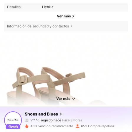
Detalles:
Hebilla
Ver más
Información de seguridad y contactos
Ver más
3K Seguidores
4,83
Shoes and Blues
v***o
seguido hace
Hace 3 horas
a***s
está navegando
4.3K Vendido recientemente
653 Compra repetida
3K Seguidores
4,83