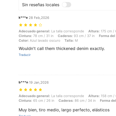
Sin reseñas locales
k***e
28 Feb,2026
Adecuado general: La talla corresponde, Altura: 175 cm / 69 in, Peso:
Adecuado general:
La talla corresponde
Altura:
175 cm / 
Cintura:
78 cm / 31 in
Caderas:
93 cm / 37 in
Forma del
Color:
Azul lavado oscuro
Talla:
M
Wouldn't call them thickened denim exactly.
Traducir
b***n
19 Jan,2026
Adecuado general: La talla corresponde, Altura: 158 cm / 62 in, Peso:
Adecuado general:
La talla corresponde
Altura:
158 cm / 
Cintura:
65 cm / 26 in
Caderas:
86 cm / 34 in
Forma del
Muy bien, tiro medio, largo perfecto, elásticos