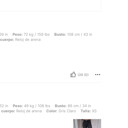
 72 kg / 159 lbs, Busto: 108 cm / 43 in, Cintura: 78 cm / 31 in, Caderas: 93 cm / 3
69 in
Peso:
72 kg / 159 lbs
Busto:
108 cm / 43 in
 cuerpo:
Reloj de arena
Útil (0)
 49 kg / 108 lbs, Busto: 86 cm / 34 in, Cintura: 65 cm / 26 in, Caderas: 86 cm / 34 
62 in
Peso:
49 kg / 108 lbs
Busto:
86 cm / 34 in
 cuerpo:
Reloj de arena
Color:
Gris Claro
Talla:
XS