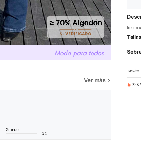
Descr
Informa
Talla
Sobre
)
Ver más
22K 
Grande
0%