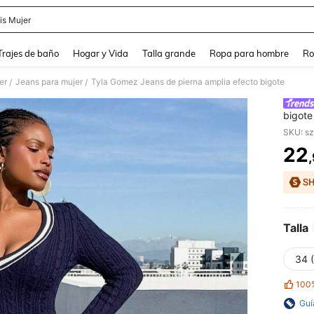
is Mujer
and down arrow keys to navigate search Búsqueda Reciente and Buscar y Encontr
Trajes de baño
Hogar y Vida
Talla grande
Ropa para hombre
Ro
er
Jeans para mujer
Tyla Gomez Jeans de pierna amplia efecto bigote
/
/
bigote
SKU: s
22
PR
Talla
34 
100
Guí