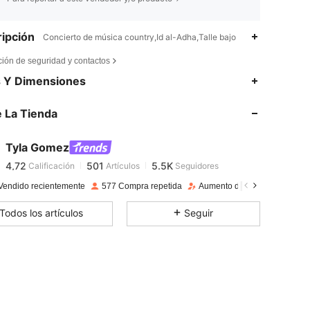
ipción
Concierto de música country,Id al-Adha,Talle bajo
ción de seguridad y contactos
4,72
501
5.5K
s Y Dimensiones
 La Tienda
4,72
501
5.5K
Tyla Gomez
4,72
501
5.5K
Calificación
Artículos
Seguidores
n***y
pagado
Hace 1 día
Vendido recientemente
577 Compra repetida
Aumento de seguidores 26%
4,72
501
5.5K
Todos los artículos
Seguir
4,72
501
5.5K
4,72
501
5.5K