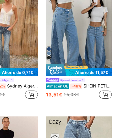
Ahorro de 0,71€
Ahorro de 11,57€
 Algeri
#jeansCasuales
Sydney Algeri Jeans casuales sueltos de pierna acampanada y cintura baja para mujer, estilo Y2K, streetwear
SHEIN PETITE Jeans acampanados casuales lavados con bloques de color y efecto desgastado para mujer, diseño de patchwork de denim bitono para fiesta de invierno, Navidad y Año Nuevo, para mujeres petite
2%
Almacén UE
-46%
13,51€
72€
25,08€