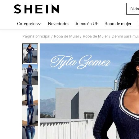
Bikin
Use up 
Categorías
Novedades
Almacén UE
Ropa de mujer
Página principal
Ropa de Mujer
Ropa de Mujer
Denim para muj
/
/
/