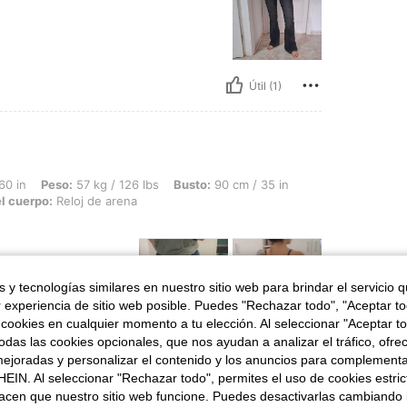
Útil (1)
 57 kg / 126 lbs, Busto: 90 cm / 35 in, Cintura: 72 cm / 28 in, Caderas: 102 cm / 4
60 in
Peso:
57 kg / 126 lbs
Busto:
90 cm / 35 in
l cuerpo:
Reloj de arena
 y tecnologías similares en nuestro sitio web para brindar el servicio qu
r experiencia de sitio web posible. Puedes "Rechazar todo", "Aceptar t
 cookies en cualquier momento a tu elección. Al seleccionar "Aceptar to
das las cookies opcionales, que nos ayudan a analizar el tráfico, ofre
Útil (0)
ejoradas y personalizar el contenido y los anuncios para complementa
EIN. Al seleccionar "Rechazar todo", permites el uso de cookies estri
acen que nuestro sitio web funcione. Puedes desactivarlas cambiando 
señas