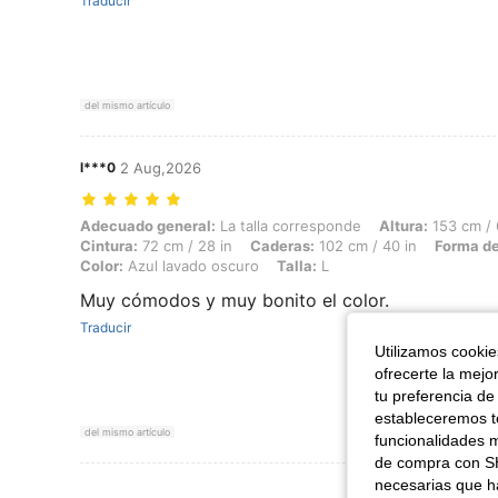
Traducir
del mismo artículo
l***0
2 Aug,2026
Adecuado general: La talla corresponde, Altura: 153 cm / 60 in, Peso:
Adecuado general:
La talla corresponde
Altura:
153 cm / 
Cintura:
72 cm / 28 in
Caderas:
102 cm / 40 in
Forma de
Color:
Azul lavado oscuro
Talla:
L
Muy cómodos y muy bonito el color.
Traducir
Utilizamos cookies
ofrecerte la mejo
tu preferencia de
estableceremos to
del mismo artículo
funcionalidades m
de compra con SH
necesarias que h
Ver Más Re