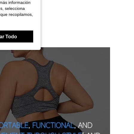
 más información
es, selecciona
 que recopilamos,
ar Todo