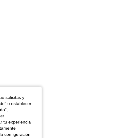
0 in, Forma del cuerpo: Reloj de arena, Color: Azul lavado oscuro, Talla: L
e solicitas y
odo" o establecer
do",
cer
r tu experiencia
ctamente
la configuración