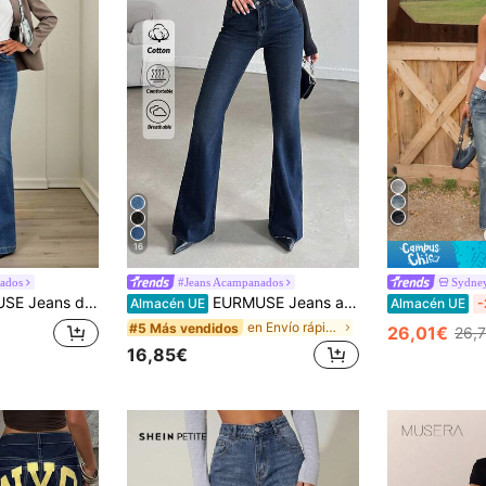
16
ados
#Jeans Acampanados
Sydney
lto con corte evasé y ajuste ceñido, cómodos
EURMUSE Jeans acampanados de mujer 99% algodón con bolsillos para el uso diario y atuendos versátiles
Almacén UE
Almacén UE
-
en Envío rápido Jeans de mujer
#5 Más vendidos
26,01€
26,
16,85€