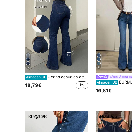
5
6
Jeans casuales de cintura alta con estiramiento, acampanados y que levantan el trasero, para uso diario en otoño
#Jeans Acampan
Almacén UE
EURMUSE Jeans de talle a
Almacén UE
18,79€
16,81€