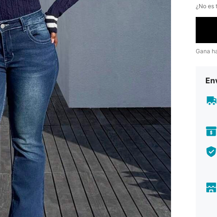
¿No es t
Gana h
Env