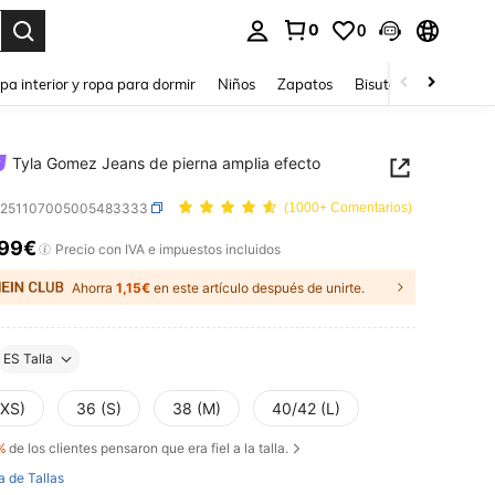
0
0
ar. Press Enter to select.
pa interior y ropa para dormir
Niños
Zapatos
Bisutería Y Accesorio
Tyla Gomez Jeans de pierna amplia efecto
z251107005005483333
(1000+ Comentarios)
,99€
ICE AND AVAILABILITY
Precio con IVA e impuestos incluidos
Ahorra
1,15€
en este artículo después de unirte.
ES Talla
(XS)
36 (S)
38 (M)
40/42 (L)
%
de los clientes pensaron que era fiel a la talla.
a de Tallas