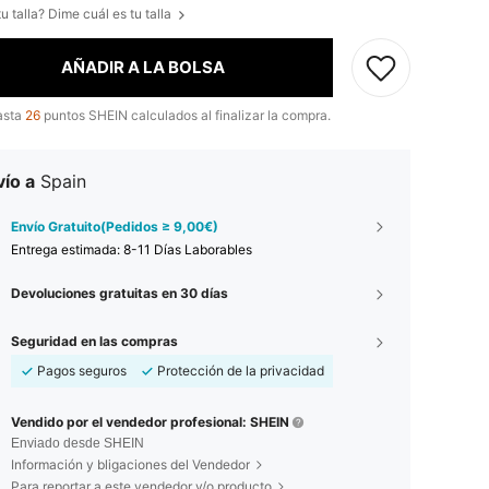
u talla? Dime cuál es tu talla
AÑADIR A LA BOLSA
asta
26
puntos SHEIN calculados al finalizar la compra.
ío a
Spain
Envío Gratuito(Pedidos ≥ 9,00€)
Entrega estimada:
8-11 Días Laborables
Devoluciones gratuitas en 30 días
Seguridad en las compras
Pagos seguros
Protección de la privacidad
Vendido por el vendedor profesional: SHEIN
Enviado desde SHEIN
Información y bligaciones del Vendedor
Para reportar a este vendedor y/o producto