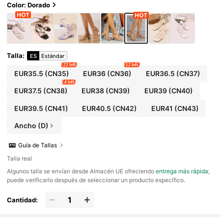
Color: Dorado
Talla
:
ES
Estándar
22 left
12 left
EUR35.5
(CN35)
EUR36
(CN36)
EUR36.5
(CN37)
4 left
EUR37.5
(CN38)
EUR38
(CN39)
EUR39
(CN40)
EUR39.5
(CN41)
EUR40.5
(CN42)
EUR41
(CN43)
Ancho (D)
Guía de Tallas
Talla real
​Algunos talla se envían desde Almacén UE ofreciendo
entrega más rápida
;
puede verificarlo después de seleccionar un producto específico.
Cantidad: