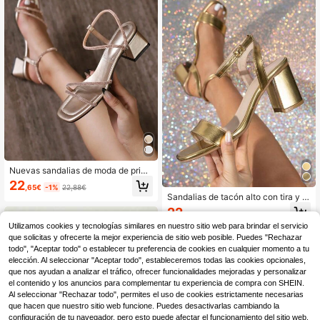
Nuevas sandalias de moda de prim
avera/verano con tacón grueso, est
22
,65€
-1%
22,88€
ampado de leopardo y adornos de r
Sandalias de tacón alto con tira y p
hinestone. Zapatos versátiles y sen
unta cuadrada de tacón grueso de
22
cillos de tacón alto y punta cuadrad
,23€
22,24€
color dorado, de moda para mujer e
a para mujer
Utilizamos cookies y tecnologías similares en nuestro sitio web para brindar el servicio
n primavera/verano
que solicitas y ofrecerte la mejor experiencia de sitio web posible. Puedes "Rechazar
todo", "Aceptar todo" o establecer tu preferencia de cookies en cualquier momento a tu
elección. Al seleccionar "Aceptar todo", estableceremos todas las cookies opcionales,
que nos ayudan a analizar el tráfico, ofrecer funcionalidades mejoradas y personalizar
el contenido y los anuncios para complementar tu experiencia de compra con SHEIN.
Al seleccionar "Rechazar todo", permites el uso de cookies estrictamente necesarias
que hacen que nuestro sitio web funcione. Puedes desactivarlas cambiando la
configuración de tu navegador, pero esto puede afectar el funcionamiento del sitio web.