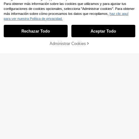
Para obtener más información sobre las cookies que utilizamos y para ajustar tus
configuraciones de cookies opcionales, selecciona "Administrar cookies". Para obtener
más información sobre cómo procesamos los datos que recopilamos,
haz clic aquí
para ver nuestra Política de privacidad.
Rechazar Todo
Aceptar Todo
Ahorro de 0,28€
Administrar Cookies
Miss Mi
COMPRAR AHORA
AÑADIR A LA BOLSA
2026 Nuevas sandalias de tacón alt
o con punta abierta y tejido hueco e
19
Etoivie
,10€
-1%
19,38€
stilo retro francés, sandalias de muj
Etoivie Mujer de color m
Almacén UE
er con tacón medio y correa, sandal
etálico con tacón grueso Sandalias
(1000+)
ias de verano
con correa en el tobillo , atractivo d
20
orado verano Sandalias
,00€