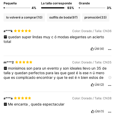
Pequeña
La talla corresponde
Grande
4%
93%
3%
lo volveré a comprar
(10)
outfits de boda
(97)
promoción
(33)
a***k
Color: Dorado / Talla: CN36
quedan
super
lindas
muy
c
ó
modas
elegantes
un
acierto
total
Útil
(4)
m***2
Color: Dorado / Talla: CN35
monisimos
son
para
un
evento
y
son
ideales
llevo
un
35
de
talla
y
quedan
perfectos
para
las
que
gast
é
is
ese
n
ú
mero
que
es
complicado
encontrar
y
que
te
est
é
n
bien
estos
de
verdad
que
est
á
n
al
pelo
Útil
(2)
a***a
Color: Dorado / Talla: CN38
Me
encanta
,
queda
espectacular
Útil
(1)