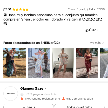
j***0
Color: Dorado / Talla: CN36
Unas
muy
bonitas
sandaluas
para
el
conjunto
qu
tambien
compre
en
Shein
,
el
color
es
,
dorado
y
va
genial
🥰🥰🥰🥰🥰🥰
🥰
Útil
(1)
Fotos destacadas de un SHEINer
(22)
Ver más
13K Seguidores
4,85
GlamourGaze
13K Seguidores
4,85
b***2
pagado
Hace 1 día
110K Vendido recientemente
51K Compra repetida
13K Seguidores
4,85
Seguir
Todos los artículos