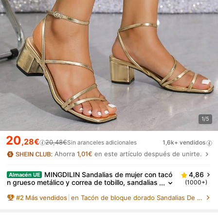
1/5
20
,28€
20,48€
Sin aranceles adicionales
1,6k+ vendidos
Ahorra
1,01€
en este artículo después de unirte.
MINGDILIN Sandalias de mujer con tacó
4,86
Almacén UE
n grueso metálico y correa de tobillo, sandalias
(1000+)
de verano doradas glamorosas, tacones de blo
#
2
Más vendidos
en Tacón de bloque dorado Sandalias De Mujer
que