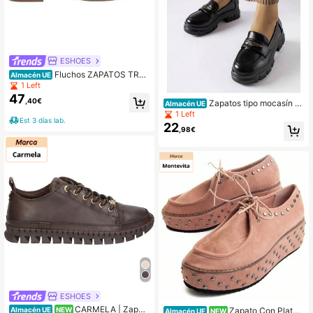
ESHOES
Fluchos ZAPATOS TREI
Almacén UE
NTA´S L4160 SEÑORA MARINO
1 Left
47
,40€
Zapatos tipo mocasín v
Almacén UE
ersátiles, de moda y casuales para
1 Left
Est 3 días lab.
uso diario
22
,98€
ESHOES
CARMELA | Zapat
Zapato Con Plataf
Almacén UE
NEW
Almacén UE
NEW