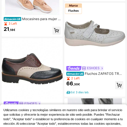
y Versátiles – Combinables – Model
o 26E06
Mocasines para mujer e
Almacén UE
n color beige con plataforma y deco
3 Left
ración de Selerina
21
,18€
ESHOES
Fluchos ZAPATOS TREI
Almacén UE
NTA´S 4108 SEÑORA PLATA
2 Left
66
,30€
Est 3 días lab.
ESHOES
PITILLOS | Zapatos de
Almacén UE
Utilizamos cookies y tecnologías similares en nuestro sitio web para brindar el servicio
75
Piel Pitillos para Mujer – Zapato Oxf
,84€
que solicitas y ofrecerte la mejor experiencia de sitio web posible. Puedes "Rechazar
ord Marrón, Beige y Azul Marino – Z
todo", "Aceptar todo" o establecer tu preferencia de cookies en cualquier momento a tu
apato Plano sin Cierre – Slip On – Es
Est 3 días lab.
elección. Al seleccionar "Aceptar todo", estableceremos todas las cookies opcionales,
tilosos y Cómodos – Versátiles – Mo