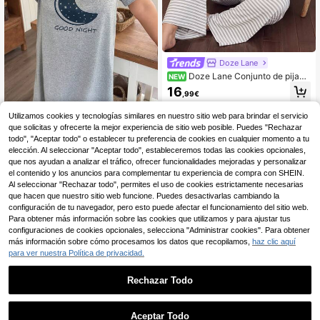
Doze Lane
Doze Lane Conjunto de pijam
NEW
a casual de talla grande con pantal
16
,99€
ones largos, manga corta y hombro
asimétrico de seda de leche a rayas
grises y blancas
Utilizamos cookies y tecnologías similares en nuestro sitio web para brindar el servicio
que solicitas y ofrecerte la mejor experiencia de sitio web posible. Puedes "Rechazar
todo", "Aceptar todo" o establecer tu preferencia de cookies en cualquier momento a tu
SHEIN Vestido de dormir
Almacén UE
elección. Al seleccionar "Aceptar todo", estableceremos todas las cookies opcionales,
minimalista y casual con estampad
#1 Más vendidos
en Hombro caído Vestidos de dormir de talla grande
que nos ayudan a analizar el tráfico, ofrecer funcionalidades mejoradas y personalizar
o de luna para tallas grandes de ma
el contenido y los anuncios para complementar tu experiencia de compra con SHEIN.
(500+)
nga corta
Al seleccionar "Rechazar todo", permites el uso de cookies estrictamente necesarias
10
,99€
que hacen que nuestro sitio web funcione. Puedes desactivarlas cambiando la
configuración de tu navegador, pero esto puede afectar el funcionamiento del sitio web.
Para obtener más información sobre las cookies que utilizamos y para ajustar tus
configuraciones de cookies opcionales, selecciona "Administrar cookies". Para obtener
más información sobre cómo procesamos los datos que recopilamos,
haz clic aquí
para ver nuestra Política de privacidad.
Rechazar Todo
1
4
0
Aceptar Todo