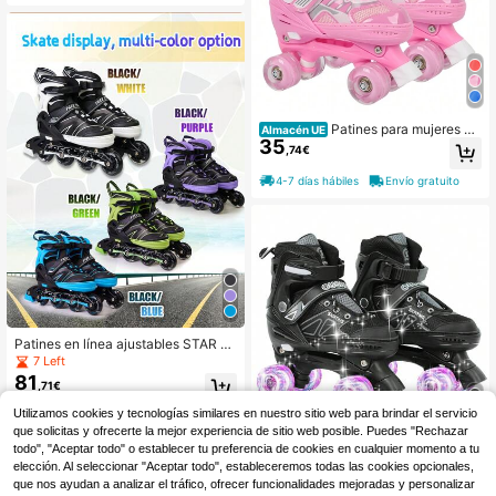
os para deportes al aire libre, unisex
Patines para mujeres pri
Almacén UE
35
ncipiantes regalo de Navidad cumpl
,74€
eaños talla S
4-7 días hábiles
Envío gratuito
Patines en línea ajustables STAR G
RATIS, ruedas de PU de alta elastici
7 Left
dad, ruedas con luces, patines, mod
81
,71€
a y genial, cómodos para principian
tes, entrenamiento, zapatos deporti
Utilizamos cookies y tecnologías similares en nuestro sitio web para brindar el servicio
vos casuales unisex para exteriore
que solicitas y ofrecerte la mejor experiencia de sitio web posible. Puedes "Rechazar
s, adecuados para todas las estacio
todo", "Aceptar todo" o establecer tu preferencia de cookies en cualquier momento a tu
nes
Patines de ruedas ajust
Almacén UE
elección. Al seleccionar "Aceptar todo", estableceremos todas las cookies opcionales,
41
ables para mujer, patines de ruedas
,37€
que nos ayudan a analizar el tráfico, ofrecer funcionalidades mejoradas y personalizar
LED y 5 tamaños ajustables, patine