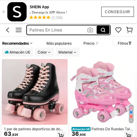
Patines
SHEIN App
×
Patines 4 Ruedas Niña
CONSEGUIR
¡ Descarga la APP Ahora !
(1,350)
Patines En Linea
Patines Niña
Patines En Linea Para Adultos
Recomendados
Más populares
Precio
Filtros
Patines
Almacén UE
Color
Material
4
1 par de patines deportivos de dobl
Patines De Ruedas Talla
Almacén UE
63
36
e hilera, patines de cuatro ruedas c
S/M 4 Ruedas Tamaño Ajustable Ru
,82€
,95€