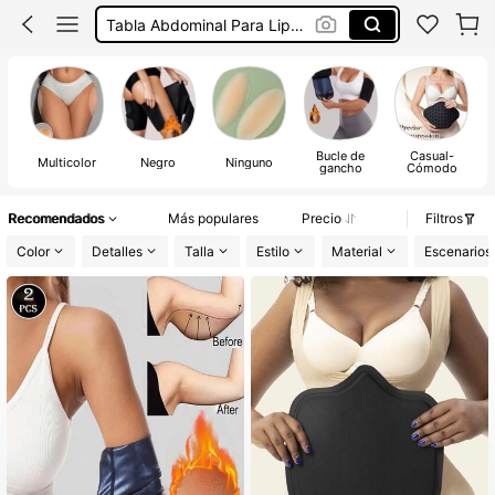
Fajas Reductoras De Mujer
Faja Reductora Y Moldeadora
Tabla Post Quirúrgico Abdomen
Bucle de
Casual-
Multicolor
Negro
Ninguno
gancho
Cómodo
Recomendados
Más populares
Precio
Filtros
Color
Detalles
Talla
Estilo
Material
Escenarios