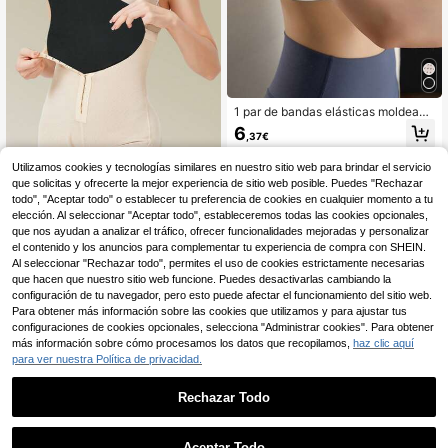
1 par de bandas elásticas moldeado
ras de brazos, bandas elásticas de
6
,37€
compresión reductoras para brazos,
ayuda a tonificar brazos fláccidos,
asiste el entrenamiento de fuerza d
Utilizamos cookies y tecnologías similares en nuestro sitio web para brindar el servicio
e brazos, apto para ejercicio, viaje
que solicitas y ofrecerte la mejor experiencia de sitio web posible. Puedes "Rechazar
y uso doméstico
larrycard 1 pieza Tablero de es
NEW
todo", "Aceptar todo" o establecer tu preferencia de cookies en cualquier momento a tu
puma EVA para soporte postcirugía
10
elección. Al seleccionar "Aceptar todo", estableceremos todas las cookies opcionales,
,68€
y moldeado abdominal plano
que nos ayudan a analizar el tráfico, ofrecer funcionalidades mejoradas y personalizar
el contenido y los anuncios para complementar tu experiencia de compra con SHEIN.
Al seleccionar "Rechazar todo", permites el uso de cookies estrictamente necesarias
que hacen que nuestro sitio web funcione. Puedes desactivarlas cambiando la
configuración de tu navegador, pero esto puede afectar el funcionamiento del sitio web.
Para obtener más información sobre las cookies que utilizamos y para ajustar tus
configuraciones de cookies opcionales, selecciona "Administrar cookies". Para obtener
más información sobre cómo procesamos los datos que recopilamos,
haz clic aquí
para ver nuestra Política de privacidad.
Rechazar Todo
1
0
Aceptar Todo