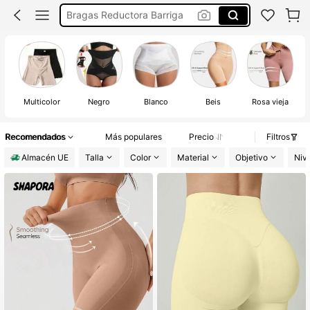
Braga Faja Reductora Barriga
Faja Postparto
Fajas Reductoras De Mujer
Multicolor
Negro
Blanco
Beis
Rosa vieja
Recomendados
Más populares
Precio
Filtros
Almacén UE
Talla
Color
Material
Objetivo
Nive