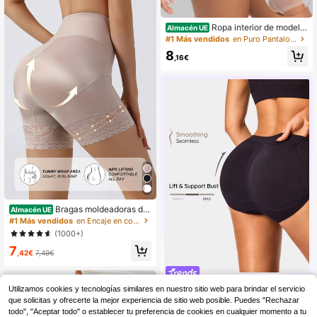
Ropa interior de modela
Almacén UE
do sin costuras de seda de hielo tra
#1 Más vendidos
en Puro Pantalones moldeadores para mujer
nsparente y control de abdomen de
8
cintura alta para mujeres con realce
,16€
de glúteos
Bragas moldeadoras de
Almacén UE
cintura alta, shorts moldeadores sin
#1 Más vendidos
en Encaje en contraste Pantalones moldeadores para
costuras para control del abdomen,
(1000+)
ropa interior levantadora de abdom
7
en y glúteos para mujeres
,42€
7,49€
#negroatemporal
Utilizamos cookies y tecnologías similares en nuestro sitio web para brindar el servicio
Color de Moda
que solicitas y ofrecerte la mejor experiencia de sitio web posible. Puedes "Rechazar
Novedades en 16 Días
En el top
6
todo", "Aceptar todo" o establecer tu preferencia de cookies en cualquier momento a tu
,36€