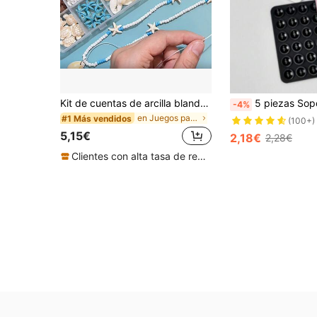
Kit de cuentas de arcilla blanda 700 piezas/3200 piezas - Un conjunto de fabricación de joyas con temática de vacaciones que incluye turquesa, conchas, estrellas de mar y piedras naturales - Incluye detalles de vida marina para crear pulseras de amistad con temática de verano DIY
5 piezas Soporte de Ventosa de Silicona Cuadrada Multifunción de 24 Orificios para Teléfono, Ventosa de Silicona Fuerte q
-4%
en Juegos para hacer joyas
#1 Más vendidos
(100+)
5,15€
2,18€
2,28€
Clientes con alta tasa de repetición