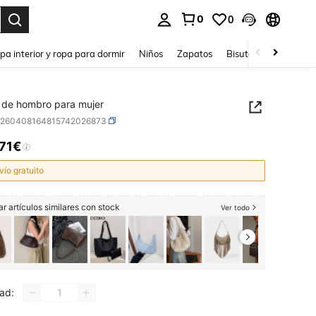
0
0
ar. Press Enter to select.
pa interior y ropa para dormir
Niños
Zapatos
Bisutería Y Accesorio
 de hombro para mujer
g260408164815742026873
,71€
ICE AND AVAILABILITY
vío gratuito
r artículos similares con stock
Ver todo
ad: