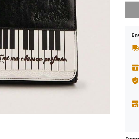
Lo sent
Env
Descr