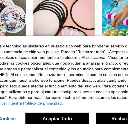
 y tecnologías similares en nuestro sitio web para brindar el servicio qu
r experiencia de sitio web posible. Puedes "Rechazar todo", "Aceptar t
 cookies en cualquier momento a tu elección. Al seleccionar "Aceptar to
en Multicolor Ventiladores de mano (sin carga)
esencial de verano, Viene con bolsa de almacenamiento, Diseño de gato lindo, Múltiples estilos disponibles, Regalo exquisito para amigos, Regalo de cumpleaños y vacaciones
Juego de abanicos redondos en blanco para hacer tú mismo, abanicos plegables de nailon blanco con bordes negros, abanicos de bolsillo mini adecuados para juegos al aire libre, actividades y regalos de fiesta de cumpleaños, abanicos decorativos portátiles pintados a mano
das las cookies opcionales, que nos ayudan a analizar el tráfico, ofre
2 Left
25 Left
en Multicolor Ventiladores de mano (sin carga)
en Multicolor Ventiladores de mano (sin carga)
ejoradas y personalizar el contenido y los anuncios para complementa
3,49€
2,28€
EIN. Al seleccionar "Rechazar todo", permites el uso de cookies estri
en Multicolor Ventiladores de mano (sin carga)
acen que nuestro sitio web funcione. Puedes desactivarlas cambiando 
pero esto puede afectar el funcionamiento del sitio web. Para obtener
 que utilizamos y para ajustar tus configuraciones de cookies opcional
kies". Para obtener más información sobre cómo procesamos los datos
 ver nuestra Política de privacidad.
Cookies
Aceptar Todo
Rechaz