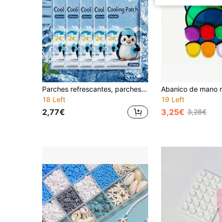
Parches refrescantes, parches de enfriamiento con hielo, parches de compresión de hielo, parches de gel refrescante, parches de hielo, parches de gel refrescante autoadhesivos portátiles, adecuados para fatiga laboral, reuniones con amigos, actividades al aire libre, viajes de negocios, vacaciones en la playa, celebraciones festivas, regalos de despedida, (adecuados para todas las estaciones)
18 Left
19 Left
2,77€
3,25€
3,28€