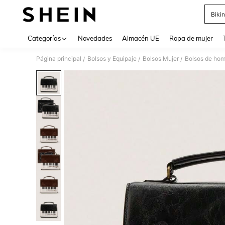
Bikin
Use up 
Categorías
Novedades
Almacén UE
Ropa de mujer
Página principal
Bolsos y Equipaje
Bolsos Mujer
Bolsos de hom
/
/
/