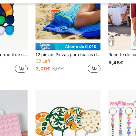
Ahorro de 0,01€
Abanico de mano retráctil de nailon plegable multicolor, ventilador portátil para verano, playa, camping, boda, fiesta, esencial de viaje, juguete lindo para mascotas Golden Retrievers & perros, bonito regalo
12 piezas Pinzas para toallas de playa, estacas a prueba de viento para toallas de playa, pinzas de plástico para playa, esencial para vacaciones de verano, estacas de suelo duraderas, accesorios de playa coloridos, pinzas de fijación de toallas para exteriores, estacas ancla para playa, estacas para manta de playa, equipo de viaje para la
39 Left
9,48€
3,00€
3,01€