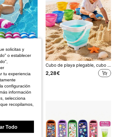
e solicitas y
odo" o establecer
do",
1 pieza Hamaca inflable de malla a rayas, silla flotante de agua para adultos, hamaca portátil para exteriores en múltiples colores, adecuada para playa, piscina, vacaciones, fiestas, relajación, excelente para fotografía, esencial de verano
Cubo de playa plegable, cubo de arena de silicona portátil y plegable con borde reforzado, fondo estable y asa de agarre cómoda, ligero y reutilizable, adecuado para juegos de playa en familia, vacaciones de verano, piscina, camping, picnic, jardinería, juego de juguetes de playa - Cubo de agua portátil y plegable para excavación de arena y juegos de agua al aire libre, juguete educativo de playa para la primera infancia, camping, hogar, artículos esenciales para vacaciones, artículos esenciales para viajes, regreso a la escuela, artículo esencial para vacaciones, cumpleaños, regalos, accesorios de camping,
cer
2,28€
r tu experiencia
ctamente
la configuración
 más información
es, selecciona
 que recopilamos,
ar Todo