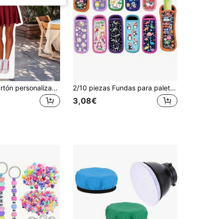
Recorte de cartón personalizado a tamaño real de alta resolución - Sube tu propia foto - Boda, Graduación, Cumpleaños, Aniversario
2/10 piezas Fundas para paletas de hielo, Adecuadas para tubos de yogur y paletas de hielo, Fundas de neopreno aislantes para paletas de hielo, Cubiertas de protección contra el congelamiento, Soportes para paletas de hielo, Fundas para paletas, Soportes reutilizables y lavables para paletas de hielo
3,08€