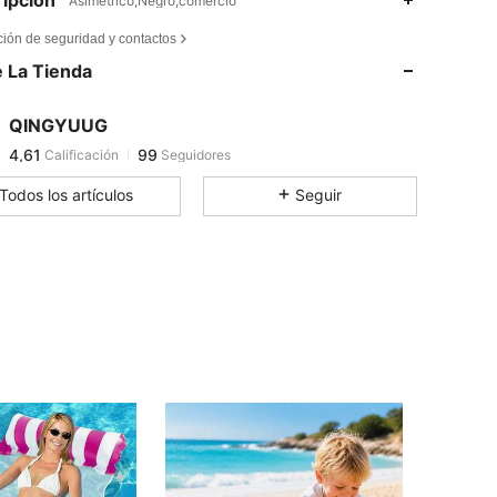
Asimétrico,Negro,comercio
4,61
99
ción de seguridad y contactos
4,61
99
 La Tienda
4,61
99
4,61
99
QINGYUUG
4,61
99
Calificación
Seguidores
a***r
seguido hace
Hace 1 día
4,61
99
Todos los artículos
Seguir
4,61
99
4,61
99
4,61
99
4,61
99