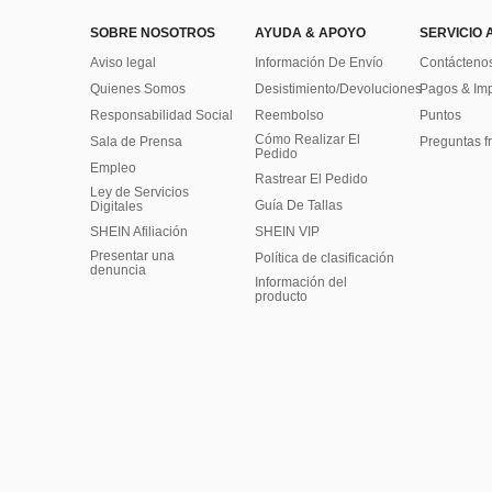
SOBRE NOSOTROS
AYUDA & APOYO
SERVICIO 
Aviso legal
Información De Envío
Contácteno
Quienes Somos
Desistimiento/Devoluciones
Pagos & Im
Responsabilidad Social
Reembolso
Puntos
Cómo Realizar El
Sala de Prensa
Preguntas f
Pedido
Empleo
Rastrear El Pedido
Ley de Servicios
Guía De Tallas
Digitales
SHEIN Afiliación
SHEIN VIP
Presentar una
Política de clasificación
denuncia
​Información del
producto