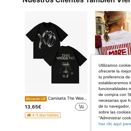
Utilizamos cookies
ofrecerte la mejo
tu preferencia de
estableceremos to
funcionalidades m
7
de compra con SH
Camiseta The Weekndd XO grunge negra, doble cara con logo XO chrome metal líquido desgastado, robot cyber en espalda, texto THE WEEKNDD metálico, regalo fan R&B
1 pieza Camiseta de manga corta holgada casual de cuello redondo 
Almacén UE
Almacén UE
necesarias que h
13,65€
6,92€
de tu navegador, 
sobre las cookies
4-5 días hábiles
"Administrar coo
haz clic aquí para