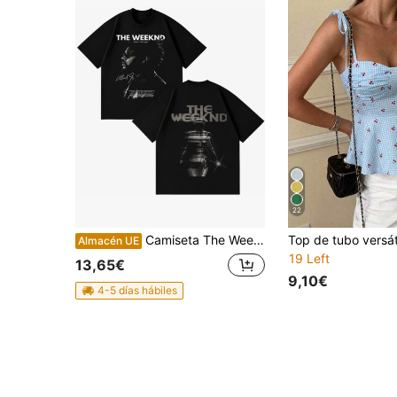
22
Camiseta The Weekndd Dark Grunge doble cara, retrato Abel Tesfaye blanco negro, THE WEEKNDD, firma, letras, espalda robot chrome, metal gris, regalo fan R&B
Almacén UE
19 Left
13,65€
9,10€
4-5 días hábiles