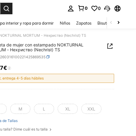
0
0
ar. Press Enter to select.
pa interior y ropa para dormir
Niños
Zapatos
Bisutería Y Accesorio
o NOKTURNAL MORTUM - Нехриство (Nechrist) TS
eta de mujer con estampado NOKTURNAL
M - Нехриство (Nechrist) TS
z260316100221425869535
17€
ICE AND AVAILABILITY
t. entrega 4-5 días hábiles
M
L
XL
XXL
a de Tallas
u talla? Dime cuál es tu talla