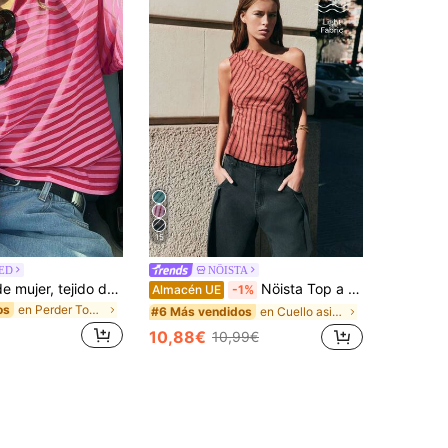
15
ED
NÖISTA
Blusa casual de mujer, tejido de punto acanalado con contraste de rayas, para uso diario, primavera/otoño
Nöista Top a rayas rojo & negro con un solo hombro, perfecto para looks de verano, otoño, fiesta y vacaciones.
Almacén UE
-1%
en Perder Tops suaves para uso diario
os
en Cuello asimétrico Tops, blusas y camisetas de m
#6 Más vendidos
10,88€
10,99€