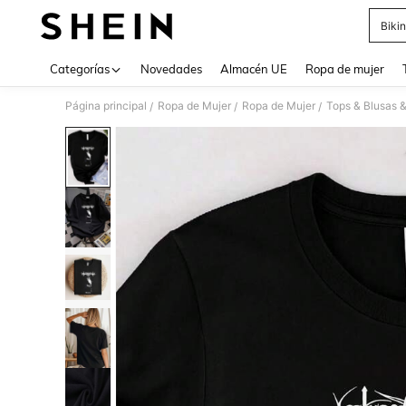
Bikin
Use up 
Categorías
Novedades
Almacén UE
Ropa de mujer
Página principal
Ropa de Mujer
Ropa de Mujer
Tops & Blusas 
/
/
/