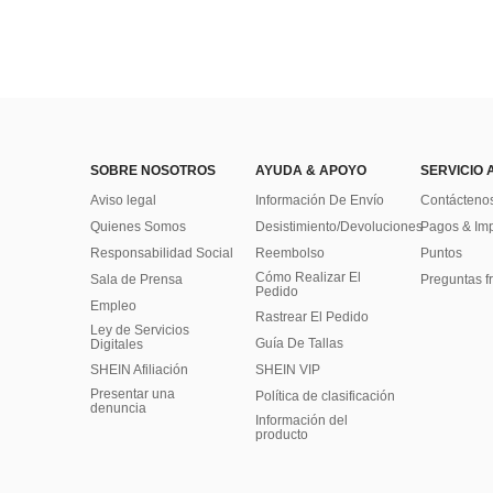
SOBRE NOSOTROS
AYUDA & APOYO
SERVICIO 
Aviso legal
Información De Envío
Contácteno
Quienes Somos
Desistimiento/Devoluciones
Pagos & Im
Responsabilidad Social
Reembolso
Puntos
Cómo Realizar El
Sala de Prensa
Preguntas f
Pedido
Empleo
Rastrear El Pedido
Ley de Servicios
Guía De Tallas
Digitales
SHEIN Afiliación
SHEIN VIP
Presentar una
Política de clasificación
denuncia
​Información del
producto