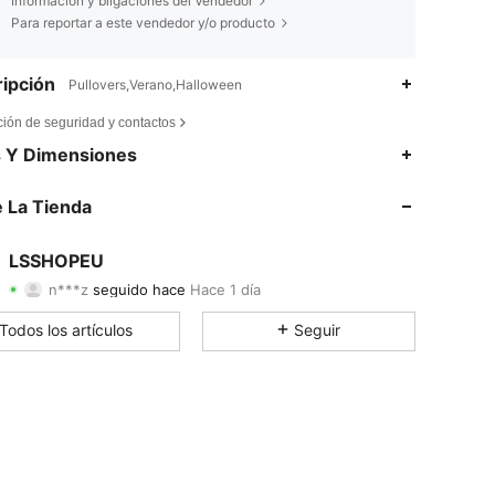
Información y bligaciones del Vendedor
Para reportar a este vendedor y/o producto
ipción
Pullovers,Verano,Halloween
ción de seguridad y contactos
4,80
450
25
s Y Dimensiones
4,80
450
25
 La Tienda
4,80
450
25
LSSHOPEU
n***z
seguido hace
Hace 1 día
4,80
450
25
Calificación
Artículos
Seguidores
Todos los artículos
Seguir
4,80
450
25
4,80
450
25
4,80
450
25
4,80
450
25