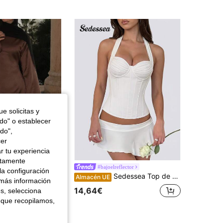
4,80
450
25
4,80
450
25
e solicitas y
odo" o establecer
do",
cer
r tu experiencia
ctamente
Blusa elegante de mujer con patchwork de encaje, cuello redondo asimétrico, manga larga, tela tejida de unicolor con empalme de encaje, minimalista y elegante para ir al trabajo, oficina, uso diario en primavera, verano, otoño, del trabajo al fin de semana
#bajoelreflector
la configuración
Sedessea Top de camisola blanco elegante vintage con estructura de busto plisada, cintura ceñida, adecuado para eventos nupciales, vacaciones de verano en la playa, temporada de bodas
Almacén UE
 más información
14,64€
es, selecciona
 que recopilamos,