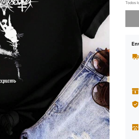
Todos l
Lo sent
Env