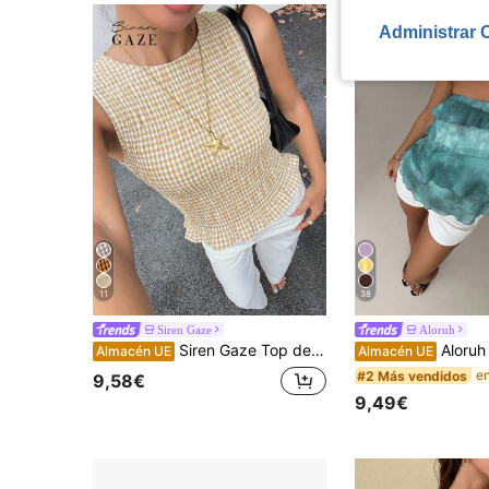
Administrar 
11
38
Siren Gaze
Aloruh
Siren Gaze Top de tirantes sin mangas con estampado a cuadros y volantes en el bajo, corpiño fruncido elegante de cuadros blancos, estilo cottage core para brunch de verano y vacaciones
Aloruh Primavera/Verano Nuevo Elegante Romántico Cita Día de San Valentín Temporada de Bodas Top d
Almacén UE
Almacén UE
#2 Más vendidos
9,58€
9,49€