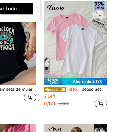
ar Todo
18
Ahorro de 2,18€
r , nuevo modelo 2026, con estampado "OJO DE LOCA NO SE EQUIVOCA", cuello redondo, manga corta, estilo casual de verano, cómoda, versátil y holgada.
Tseoso Set de 2 camisetas interiores de manga corta y cuello redondo, estilo minimalista y casual, en blanco y rosa, para primavera/verano
Almacén UE
-29%
2 Left
5,17€
7,35€