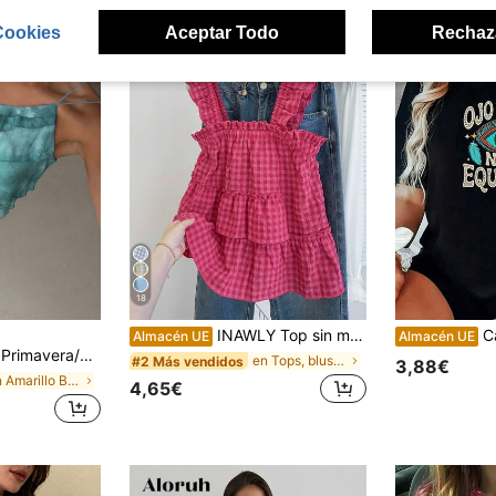
Cookies
Aceptar Todo
Rechaz
18
INAWLY Top sin mangas a cuadros casuales para mujer, verano
Camiseta de muje
Almacén UE
Almacén UE
e Gasa con un Hombro Espalda Descubierta Volantes Multicapa, Blusa de Volantes para Vacaciones de Chica Sexy, Temporada de Bodas Chic Enfermo, Elegante Romántico
en Tops, blusas y camisetas de mujer
#2 Más vendidos
3,88€
en Amarillo Blusas suaves para la oficina
4,65€