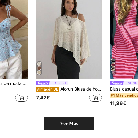
38
Top de tubo versátil de moda para mujer con estampado de cuadros y cerezas, tirantes finos, fruncido delantero, cintura entallada, bajo con volantes, estilo vacacional, casual para primavera/verano
Aloruh
SDNG
Aloruh Blusa de hombros transparentes con bajo asimétrico para vacaciones de mujer
Almacén UE
#1 Más vendid
7,42€
11,36€
Ver Más