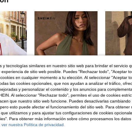
 y tecnologías similares en nuestro sitio web para brindar el servicio qu
r experiencia de sitio web posible. Puedes "Rechazar todo", "Aceptar t
 cookies en cualquier momento a tu elección. Al seleccionar "Aceptar to
das las cookies opcionales, que nos ayudan a analizar el tráfico, ofre
ejoradas y personalizar el contenido y los anuncios para complementa
23
7
EIN. Al seleccionar "Rechazar todo", permites el uso de cookies estri
para mujer, estampado de rayas "talla grande AMOR POR FAVOR", vacaciones, oficina, uso diario, color blanco
SHEIN BAE
acen que nuestro sitio web funcione. Puedes desactivarlas cambiando 
SHEIN BAE Top halter sin espalda de unicolor y sexy para mujer, verano
Almacén UE
15,10€
pero esto puede afectar el funcionamiento del sitio web. Para obtener
8,49€
 que utilizamos y para ajustar tus configuraciones de cookies opcional
kies". Para obtener más información sobre cómo procesamos los datos
 ver nuestra Política de privacidad.