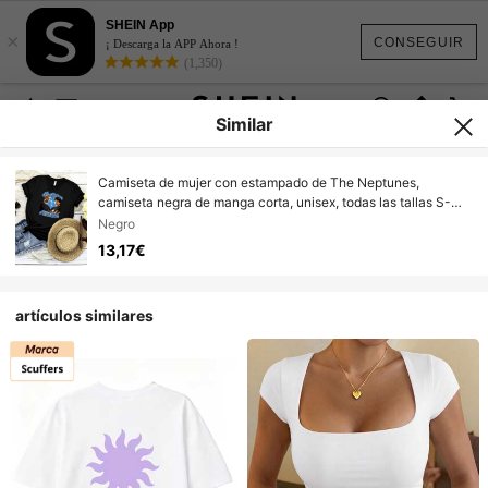
SHEIN App
×
CONSEGUIR
¡ Descarga la APP Ahora !
(1,350)
Similar
Camiseta de mujer con estampado de The Neptunes,
camiseta negra de manga corta, unisex, todas las tallas S-
5XL TA5337
Negro
13,17€
artículos similares