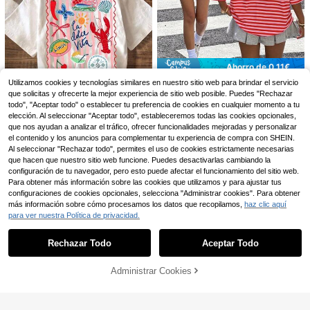
4
SHEIN LUNE Set de 3 to
Almacén UE
ps de tirantes casuales de unicolor
10
,99€
versátiles para mujer, adecuados pa
Blusa de manga larga c
Almacén UE
ra primavera y verano, tops de vera
on cuello en V con volantes y bajo
no para volver a la escuela, casuale
Ahorro de 0,11€
12
,99€
con volantes, de tela tejida de unic
s
Utilizamos cookies y tecnologías similares en nuestro sitio web para brindar el servicio
olor, para vacaciones y playa, prima
Muchica
vera/verano, color blanco
que solicitas y ofrecerte la mejor experiencia de sitio web posible. Puedes "Rechazar
Muchica Camiseta de
Almacén UE
todo", "Aceptar todo" o establecer tu preferencia de cookies en cualquier momento a tu
manga corta de mujer con cuello re
#5 Más vendidos
en Multicolor Camisetas De Mujer
elección. Al seleccionar "Aceptar todo", estableceremos todas las cookies opcionales,
5
dondo, estampado de rayas, parch
10
que nos ayudan a analizar el tráfico, ofrecer funcionalidades mejoradas y personalizar
es y letras, de uso casual y versátil
,88€
-1%
10,99€
Camiseta con estampa
Almacén UE
para uso diario
el contenido y los anuncios para complementar tu experiencia de compra con SHEIN.
do de rayas de langosta, camiseta i
6
Al seleccionar "Rechazar todo", permites el uso de cookies estrictamente necesarias
,38€
nformal de manga corta con cuello
que hacen que nuestro sitio web funcione. Puedes desactivarlas cambiando la
redondo para mujer, camiseta para
4-7 días hábiles
configuración de tu navegador, pero esto puede afectar el funcionamiento del sitio web.
vacaciones de verano.
Para obtener más información sobre las cookies que utilizamos y para ajustar tus
configuraciones de cookies opcionales, selecciona "Administrar cookies". Para obtener
más información sobre cómo procesamos los datos que recopilamos,
haz clic aquí
para ver nuestra Política de privacidad.
Mostrar artículos similares con stock
Ver todo
Rechazar Todo
Aceptar Todo
Lo sentimos, este producto está agotado.
9
22
Administrar Cookies
Livesso
AGOTADO
Ahorro de 4,46€
Livesso Top holgado est
Almacén UE
ilo casual de negocios para primave
9
#Inspiradoenlencería
,49€
ra y verano, ropa de oficina de mod