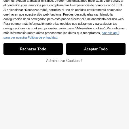
que nos ayudan a analizar el tráfico, ofrecer funcionalidades mejoradas y personalizar
el contenido y los anuncios para complementar tu experiencia de compra con SHEIN.
Al seleccionar "Rechazar todo", permites el uso de cookies estrictamente necesarias
que hacen que nuestro sitio web funcione. Puedes desactivarlas cambiando la
configuración de tu navegador, pero esto puede afectar el funcionamiento del sitio web.
Para obtener más información sobre las cookies que utilizamos y para ajustar tus
Ahorro de 0,11€
configuraciones de cookies opcionales, selecciona "Administrar cookies". Para obtener
más información sobre cómo procesamos los datos que recopilamos,
haz clic aquí
Muchica
para ver nuestra Política de privacidad.
Mostrar artículos similares con stock
Ver todo
Muchica Camiseta de
Almacén UE
manga corta de mujer con cuello re
#5 Más vendidos
en Multicolor Camisetas De Mujer
Rechazar Todo
Aceptar Todo
5
dondo, estampado de rayas, parch
Lo sentimos, este producto está agotado.
10
es y letras, de uso casual y versátil
,88€
-1%
10,99€
Camiseta con estampa
Almacén UE
para uso diario
5
Administrar Cookies
do de rayas de langosta, camiseta i
AGOTADO
6
,38€
nformal de manga corta con cuello
Top halter sin espalda para mujer, e
redondo para mujer, camiseta para
stilo boho, con estampado integral,
4-7 días hábiles
8
Luargla
,86€
vacaciones de verano.
flecos y hebilla metálica, para vera
no y vacaciones en la playa
Blusa corta de verano c
Almacén UE
on pliegues, cintura fruncida y ajust
(500+)
ada, y diseño asimétrico en unicolor
8
y de moda para mujer
,39€