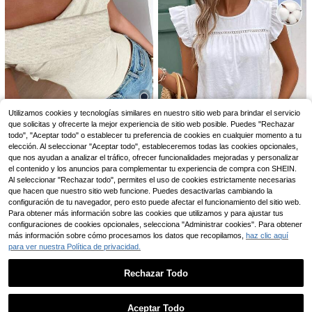
10
Coolane
Coolane Camiseta suelt
Almacén UE
22
a negra con gráficos de esqueleto d
10
,49€
e estilo Y2K para salir, ropa urbana
Camiseta de tirantes aju
Utilizamos cookies y tecnologías similares en nuestro sitio web para brindar el servicio
Almacén UE
de otoño para mujeres, atuendos de
stada con volantes y lazo delantero
(1000+)
que solicitas y ofrecerte la mejor experiencia de sitio web posible. Puedes "Rechazar
13
Halloween
estilo Y2K casual para mujer, top co
todo", "Aceptar todo" o establecer tu preferencia de cookies en cualquier momento a tu
8
rto minimalista elegante francés ne
,87€
#atuendoscasuales
elección. Al seleccionar "Aceptar todo", estableceremos todas las cookies opcionales,
gro
que nos ayudan a analizar el tráfico, ofrecer funcionalidades mejoradas y personalizar
Siren Gaze Nueva llega
Almacén UE
da Camiseta de moda ajustada con
el contenido y los anuncios para complementar tu experiencia de compra con SHEIN.
18
12
,49€
hombros descubiertos para mujer, p
Al seleccionar "Rechazar todo", permites el uso de cookies estrictamente necesarias
SHEIN Frenchy Camiset
rimavera/verano
Almacén UE
que hacen que nuestro sitio web funcione. Puedes desactivarlas cambiando la
a de encaje con cuello redondo y v
#1 Más vendidos
en Mezclas de algodón Tops, blusas y camisetas de
configuración de tu navegador, pero esto puede afectar el funcionamiento del sitio web.
olantes de bordado de ojal 100% al
(1000+)
Para obtener más información sobre las cookies que utilizamos y para ajustar tus
godón - Blanco verano casual, estil
configuraciones de cookies opcionales, selecciona "Administrar cookies". Para obtener
8
o occidental, festival, isla, chica vin
,49€
tage, playa, vacaciones romántica
más información sobre cómo procesamos los datos que recopilamos,
haz clic aquí
s, vacaciones, primavera, chica su
para ver nuestra Política de privacidad.
ave, chica limpia, vacaciones, play
a, crucero, boho, festival de músic
Rechazar Todo
a, concierto, invitado de boda, viaje
a la ciudad, vacaciones, elegante,
Mostrar artículos similares con stock
Ver todo
primavera, verano
Aceptar Todo