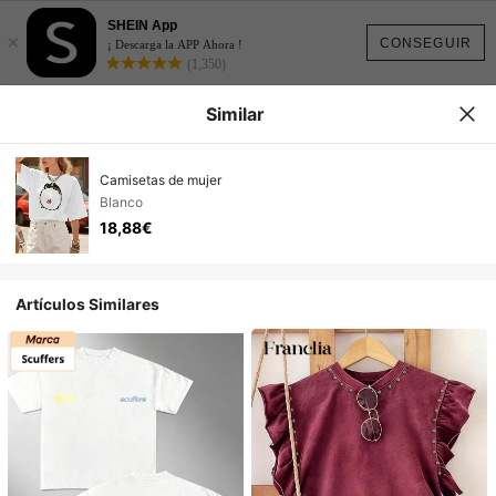
SHEIN App
×
CONSEGUIR
¡ Descarga la APP Ahora !
(1,350)
Similar
Camisetas de mujer
Blanco
18,88€
Artículos Similares