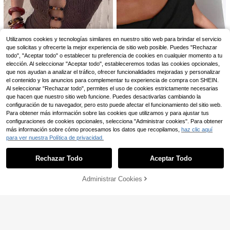
14
1 pieza Camiseta de manga corta h
7
olgada de verano para mujer, Bride
,42€
7,43€
Club, camiseta con estampado gráfi
Utilizamos cookies y tecnologías similares en nuestro sitio web para brindar el servicio
co para despedida de soltera, prend
a superior encantadora, ropa de va
que solicitas y ofrecerte la mejor experiencia de sitio web posible. Puedes "Rechazar
caciones para mujer, ropa de vacac
todo", "Aceptar todo" o establecer tu preferencia de cookies en cualquier momento a tu
iones, prenda superior elegante par
elección. Al seleccionar "Aceptar todo", estableceremos todas las cookies opcionales,
a mujer, casual de verano, atuendo
que nos ayudan a analizar el tráfico, ofrecer funcionalidades mejoradas y personalizar
de vacaciones para mujer.
el contenido y los anuncios para complementar tu experiencia de compra con SHEIN.
#diseñocutoutlamati
Al seleccionar "Rechazar todo", permites el uso de cookies estrictamente necesarias
Opulessa Camiseta de
Almacén UE
13
que hacen que nuestro sitio web funcione. Puedes desactivarlas cambiando la
punto de unicolor casual para vaca
#1 Más vendidos
en Marrón Camisetas básicas informales
configuración de tu navegador, pero esto puede afectar el funcionamiento del sitio web.
ciones de mujer, vacaciones de ver
Siren Gaze
9
Para obtener más información sobre las cookies que utilizamos y para ajustar tus
,99€
ano, atuendos de otoño, blusas cas
Siren Gaze Nueva llega
Almacén UE
configuraciones de cookies opcionales, selecciona "Administrar cookies". Para obtener
uales para salir
11
da Camiseta de mujer de unicolor c
más información sobre cómo procesamos los datos que recopilamos,
haz clic aquí
,99€
on hombros descubiertos para prim
para ver nuestra Política de privacidad.
Mostrar artículos similares con stock
Ver todo
avera/verano
Rechazar Todo
Aceptar Todo
Lo sentimos, este producto está agotado.
Administrar Cookies
AGOTADO