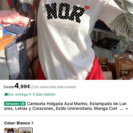
1/14
4
,99€
Desde
Sin aranceles adicionales
Est. entrega 4-5 días hábiles
Camiseta Holgada Azul Marino, Estampado de Lun
Almacén UE
ares, Letras y Corazones, Estilo Universitario, Manga Cort
a, Top con Estilo Y2K, Camiseta Gráfica Casual para Mujer,
Fresca para el Verano
Color: Blanco