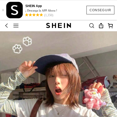
SHEIN App
×
CONSEGUIR
¡ Descarga la APP Ahora !
(1,350)