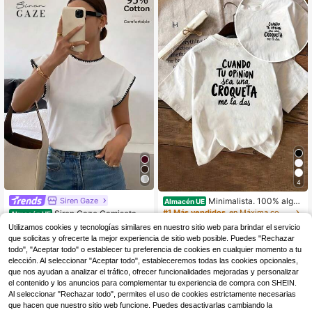
primavera.
4
Siren Gaze
Minimalista. 100% algod
Almacén UE
ón. Camiseta 1pac con diseño front
#1 Más vendidos
en Máxima comodidad Tops, blusas y camisetas de mu
Siren Gaze Camiseta el
Almacén UE
al y trasero, eslogan en español y e
egante de manga corta para mujer
#3 Más vendidos
en Sin mangas Camisetas De Mujer
3
Utilizamos cookies y tecnologías similares en nuestro sitio web para brindar el servicio
stampado en español. Camiseta de
,99€
de 95% algodón, con bordado de co
(100+)
que solicitas y ofrecerte la mejor experiencia de sitio web posible. Puedes "Rechazar
manga corta para mujer.
ncha en blanco y negro, manga aca
4-7 días hábiles
todo", "Aceptar todo" o establecer tu preferencia de cookies en cualquier momento a tu
9
mpanada, top de verano para brunc
,49€
elección. Al seleccionar "Aceptar todo", estableceremos todas las cookies opcionales,
h, estilo Y2K casual de oficina
que nos ayudan a analizar el tráfico, ofrecer funcionalidades mejoradas y personalizar
el contenido y los anuncios para complementar tu experiencia de compra con SHEIN.
Al seleccionar "Rechazar todo", permites el uso de cookies estrictamente necesarias
que hacen que nuestro sitio web funcione. Puedes desactivarlas cambiando la