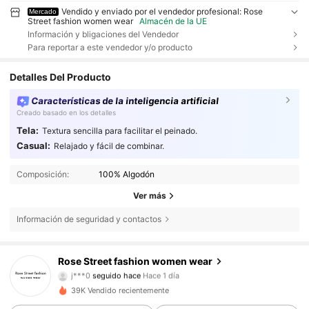
Vendido y enviado por el vendedor profesional: Rose
Mercado
Street fashion women wear
Almacén de la UE
Información y bligaciones del Vendedor
Para reportar a este vendedor y/o producto
Detalles Del Producto
Características de la inteligencia artificial
Creado basado en los detalles
Tela:
Textura sencilla para facilitar el peinado.
Casual:
Relajado y fácil de combinar.
Composición:
100% Algodón
Ver más
Información de seguridad y contactos
Rose Street fashion women wear
26 Seguidores
4,81
j***0
seguido hace
Hace 1 día
l***p
está navegando
39K Vendido recientemente
26 Seguidores
4,81