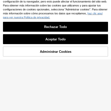
configuración de tu navegador, pero esto puede afectar el funcionamiento del sitio web.
Para obtener más información sobre las cookies que utilizamos y para ajustar tus
configuraciones de cookies opcionales, selecciona "Administrar cookies". Para obtener
más información sobre cómo procesamos los datos que recopilamos,
haz clic aquí
para ver nuestra Política de privacidad.
Rechazar Todo
Aceptar Todo
Administrar Cookies
COMPRAR AHORA
AÑADIR A LA BOLSA
11
Camiseta de manga cort
Almacén UE
a para mujer con estampado de est
3
Lumivelle
,99€
atua de Buda blanca y letras, top inf
Lumivelle Camiseta cas
Almacén UE
ormal de verano de corte holgado, c
ual/de trabajo de algodón puro con
#1 Más vendidos
en Largo Camisetas De Mujer
amiseta versátil de estilo zen vintag
cuello redondo y fruncido, blanca
e.
8
,99€