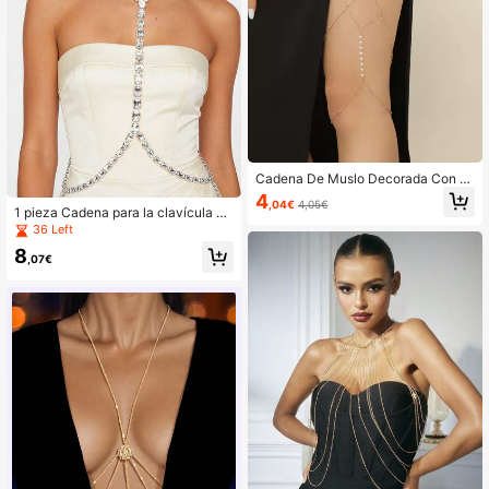
Cadena De Muslo Decorada Con P
erlas Falsas
4
,04€
4,05€
1 pieza Cadena para la clavícula 20
26 Nuevo Estilo Sexy, Cadena para
36 Left
el pecho de Moda Femenina Lujosa
8
y Sensual
,07€