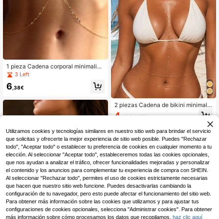
1 pieza Cadena corporal minimalist
a de circonita cúbica, cadena sexy
3 Left
para bikini, adecuada para vacacio
6
nes de verano de mujeres, uso en fi
,38€
estas de playa
2 piezas Cadena de bikini minimalis
ta, accesorios sexy para playa, fiest
4
,44€
4,45€
a y club (longitud de la cadena de c
uentas personalizada según el tam
Utilizamos cookies y tecnologías similares en nuestro sitio web para brindar el servicio
año, la cantidad de cuentas puede
variar)
que solicitas y ofrecerte la mejor experiencia de sitio web posible. Puedes "Rechazar
todo", "Aceptar todo" o establecer tu preferencia de cookies en cualquier momento a tu
elección. Al seleccionar "Aceptar todo", estableceremos todas las cookies opcionales,
que nos ayudan a analizar el tráfico, ofrecer funcionalidades mejoradas y personalizar
el contenido y los anuncios para complementar tu experiencia de compra con SHEIN.
Al seleccionar "Rechazar todo", permites el uso de cookies estrictamente necesarias
que hacen que nuestro sitio web funcione. Puedes desactivarlas cambiando la
configuración de tu navegador, pero esto puede afectar el funcionamiento del sitio web.
Para obtener más información sobre las cookies que utilizamos y para ajustar tus
configuraciones de cookies opcionales, selecciona "Administrar cookies". Para obtener
más información sobre cómo procesamos los datos que recopilamos,
haz clic aquí