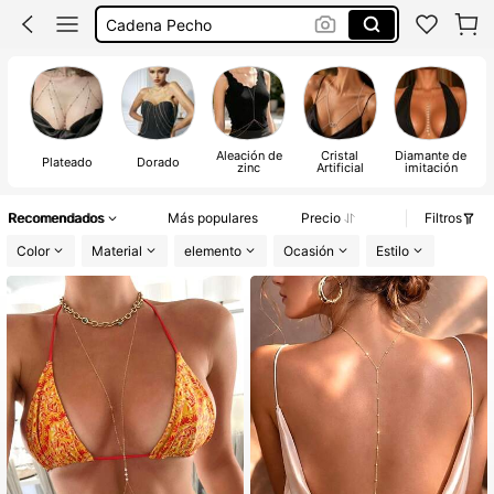
Cadena Cuerpo
Cadena Espalda
Cadena Corporal Mujer
Aleación de
Cristal
Diamante de
Plateado
Dorado
zinc
Artificial
imitación
Recomendados
Más populares
Precio
Filtros
Color
Material
elemento
Ocasión
Estilo