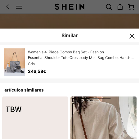
Similar
Women's 4-Piece Combo Bag Set - Fashion
Essential!Shoulder Tote Crossbody Mini Bag Combo, Hand-
Held & Crossbody Versatile, Stylish & Spacious, Suitable For
Gris
Various Occasions, Hot-Selling Cross-Border Product
246,58€
artículos similares