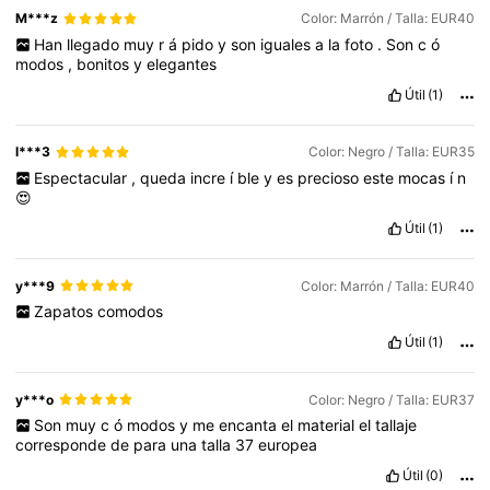
M***z
Color: Marrón / Talla: EUR40
16K Seguidores
4,84
Han
llegado
muy
r
á
pido
y
son
iguales
a
la
foto
.
Son
c
ó
modos
,
bonitos
y
elegantes
Útil
(1)
16K Seguidores
4,84
l***3
Color: Negro / Talla: EUR35
16K Seguidores
4,84
Espectacular
,
queda
incre
í
ble
y
es
precioso
este
mocas
í
n
😍
Útil
(1)
16K Seguidores
4,84
y***9
Color: Marrón / Talla: EUR40
Zapatos
comodos
16K Seguidores
4,84
Útil
(1)
16K Seguidores
4,84
y***o
Color: Negro / Talla: EUR37
Son
muy
c
ó
modos
y
me
encanta
el
material
el
tallaje
corresponde
de
para
una
talla
37
europea
Útil
(0)