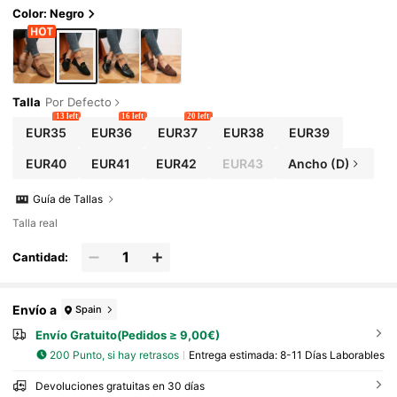
Color: Negro
Talla
Por Defecto
13 left
16 left
20 left
EUR35
EUR36
EUR37
EUR38
EUR39
EUR40
EUR41
EUR42
EUR43
Ancho (D)
Guía de Tallas
Talla real
Cantidad:
Envío a
Spain
Envío Gratuito(Pedidos ≥ 9,00€)
200 Punto, si hay retrasos
Entrega estimada:
8-11 Días Laborables
Devoluciones gratuitas en 30 días