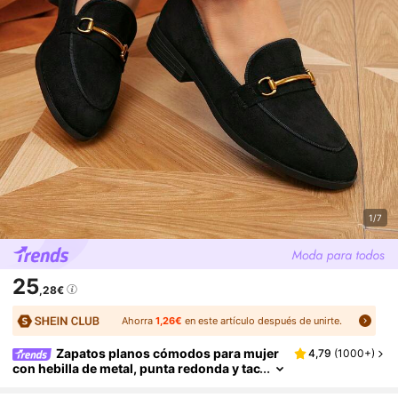
1/7
25
,28€
Ahorra
1,26€
en este artículo después de unirte.
Zapatos planos cómodos para mujer
4,79
(
1000+
)
con hebilla de metal, punta redonda y tac
ón bajo, adecuados para primavera y oto
ño, mocasines