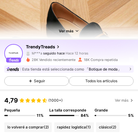
Ver más
16K Seguidores
4,84
TrendyTreads
M***a
seguido hace
Hace 12 horas
4***2
está navegando
28K Vendido recientemente
18K Compra repetida
16K Seguidores
4,84
Esta tienda está seleccionada como
「Botique de moda」
Seguir
Todos los artículos
16K Seguidores
4,84
4,79
(1000+)
Ver más
16K Seguidores
4,84
Pequeña
La talla corresponde
Grande
11%
84%
5%
16K Seguidores
4,84
lo volveré a comprar
(2)
rapidez logística
(1)
clásico
(2)