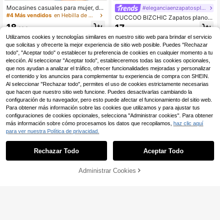
Mocasines casuales para mujer, de
#eleganciaenzapatosplanos
coración de cubo de metal de mod
#4 Más vendidos
en Hebilla de metal Pisos De Mujer
CUCCOO BIZCHIC Zapatos planos
a, cómodas palas planas
elegantes y brillantes con slip-on p
18
17
,28€
,78€
ara mujer, ideales para Año Nuevo,
Utilizamos cookies y tecnologías similares en nuestro sitio web para brindar el servicio
Navidad y San Valentín
que solicitas y ofrecerte la mejor experiencia de sitio web posible. Puedes "Rechazar
todo", "Aceptar todo" o establecer tu preferencia de cookies en cualquier momento a tu
elección. Al seleccionar "Aceptar todo", estableceremos todas las cookies opcionales,
que nos ayudan a analizar el tráfico, ofrecer funcionalidades mejoradas y personalizar
el contenido y los anuncios para complementar tu experiencia de compra con SHEIN.
Al seleccionar "Rechazar todo", permites el uso de cookies estrictamente necesarias
que hacen que nuestro sitio web funcione. Puedes desactivarlas cambiando la
configuración de tu navegador, pero esto puede afectar el funcionamiento del sitio web.
Para obtener más información sobre las cookies que utilizamos y para ajustar tus
configuraciones de cookies opcionales, selecciona "Administrar cookies". Para obtener
más información sobre cómo procesamos los datos que recopilamos,
haz clic aquí
para ver nuestra Política de privacidad.
Rechazar Todo
Aceptar Todo
Administrar Cookies
AÑADIR A LA BOLSA
5
4
Zapatos planos sin cordones con as
TrendyTreads
pecto para mujer, diseño de tempor
18
Mocasines de mujer con puntera re
,46€
ada otoño 2025
donda y tacón bajo, con suela grue
25
,08€
sa para uso casual en primavera y o
toño, regalo del Día de la Madre