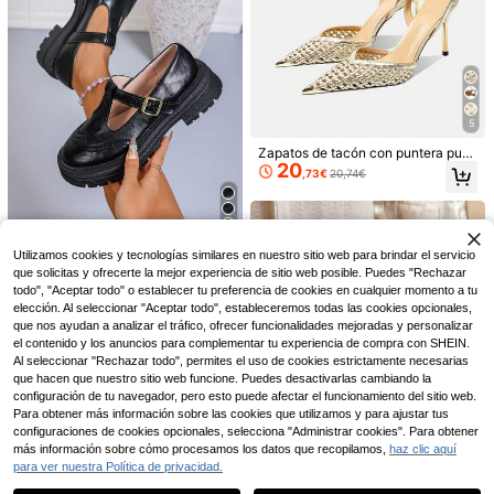
5
Bolsa de playa de malla, serie de co
3
nchas con cremallera y correa de h
,58€
Zapatos de tacón con puntera punt
ombro ajustable, bolsa de playa lind
Ahorro de 0,48€
20
iaguda, glamorosos, de moda, de m
a, perfecta para recolectar concha
,73€
20,74€
alla transpirable, sexy para fiestas
1/2/3/5/10 piezas Pinzas de silicon
s, juguetes de playa y suministros d
y bodas, versátiles con rhinestone
a para toallas de silla de playa con f
e natación, organizador de almacen
12 Left
s, zapatos de verano
unción de almacenamiento, retráctil
amiento de juguetes, esencial para
2
,06€
-18%
2,54€
es, a prueba de viento, pinzas de sil
viajes en crucero, necesidad de pla
la de playa coloridas, esenciales pa
ya para camping, bolsa de playa lin
Utilizamos cookies y tecnologías similares en nuestro sitio web para brindar el servicio
Marah.She
ra asegurar toallas de playa, adecu
da de verano
que solicitas y ofrecerte la mejor experiencia de sitio web posible. Puedes "Rechazar
PWIIMG Zapatos mocasines de tac
adas para piscina, crucero, playa, vi
todo", "Aceptar todo" o establecer tu preferencia de cookies en cualquier momento a tu
26
ón grueso y alto para mujer, estilo L
ajes, accesorios estilo hawaiano, p
,68€
elección. Al seleccionar "Aceptar todo", estableceremos todas las cookies opcionales,
olita, Mary Jane de estilo francés y
erfectas para viajes de primavera/v
británico, mocasines vintage de pu
que nos ayudan a analizar el tráfico, ofrecer funcionalidades mejoradas y personalizar
erano, vacaciones y decoración de
nta redonda, nuevo estilo escolar, z
baño
el contenido y los anuncios para complementar tu experiencia de compra con SHEIN.
apatos planos para negocios, forma
Al seleccionar "Rechazar todo", permites el uso de cookies estrictamente necesarias
l y desplazamientos, zapatos negro
que hacen que nuestro sitio web funcione. Puedes desactivarlas cambiando la
s, zapatos profesionales para muje
configuración de tu navegador, pero esto puede afectar el funcionamiento del sitio web.
r, zapatos con forma de corazón ro
Para obtener más información sobre las cookies que utilizamos y para ajustar tus
mántico, Día de San Valentín, nego
configuraciones de cookies opcionales, selecciona "Administrar cookies". Para obtener
cios, fiesta, festival de música
más información sobre cómo procesamos los datos que recopilamos,
haz clic aquí
para ver nuestra Política de privacidad.
Mostrar artículos similares con stock