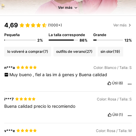
Ver más
4,69
(1000+)
Ver más
Pequeña
La talla corresponde
Grande
2%
86%
12%
lo volveré a comprar
(7)
outfits de verano
(27)
sin olor
(19)
n***a
Color: Blanco / Talla: S
Muy
bueno
,
fiel
a
las
im
á
genes
y
Buena
calidad
Útil
(6)
i***7
Color: Rosa / Talla: S
Buena
calidad
precio
lo
recomiendo
Útil
(1)
v***e
Color: Rosa / Talla: M