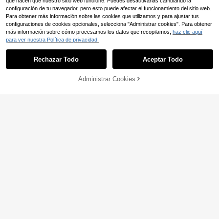
que hacen que nuestro sitio web funcione. Puedes desactivarlas cambiando la
configuración de tu navegador, pero esto puede afectar el funcionamiento del sitio web.
Para obtener más información sobre las cookies que utilizamos y para ajustar tus
configuraciones de cookies opcionales, selecciona "Administrar cookies". Para obtener
más información sobre cómo procesamos los datos que recopilamos,
haz clic aquí
para ver nuestra Política de privacidad.
Rechazar Todo
Aceptar Todo
13
Administrar Cookies
AÑADIR A LA BOLSA
14
DrmWander Camiseta d
Almacén UE
e mujer, camiseta de manga corta c
5
Camiseta de manga cort
Almacén UE
,01€
-40%
8,41€
on gráfico de estilo casual de calle,
a de algodón 100% rosa casual par
11
top de verano lindo, La camiseta Le
,75€
a mujer con estampado gráfico de li
Soleil, ropa SPF, tops de mujer, tops
món, cuello redondo, para uso diari
Soleil
o, salidas, Y2K, otoño, streetwear, t
op de algodón