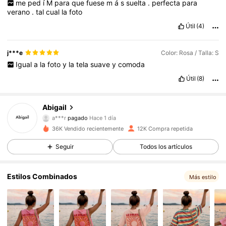
me
ped
í
M
para
que
fuese
m
á
s
suelta
.
perfecta
para
verano
.
tal
cual
la
foto
Útil
(4)
j***e
Color: Rosa / Talla: S
Igual
a
la
foto
y
la
tela
suave
y
comoda
8.2K Seguidores
4,85
Útil
(8)
Abigail
8.2K Seguidores
4,85
a***r
pagado
Hace 1 día
36K Vendido recientemente
12K Compra repetida
8.2K Seguidores
4,85
Seguir
Todos los artículos
Estilos Combinados
8.2K Seguidores
4,85
Más estilo
8.2K Seguidores
4,85