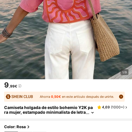
1/9
9
,99€
Ahorra
0,50€
en este artículo después de unirte.
Camiseta holgada de estilo bohemio Y2K pa
4,69
(
1000+
)
ra mujer, estampado minimalista de letra
s inglesas con cuello redondo para ir al t
rabajo, volver al colegio, brunch, verano ros
a
Color: Rosa