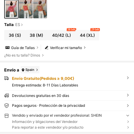
Talla
ES
38 left
29 left
36
(S)
38
(M)
40/42
(L)
44
(XL)
Guía de Tallas
Verificar mi tamaño
¿No es tu talla? Dinos
Envío a
Spain
Envío Gratuito(Pedidos ≥ 9,00€)
Entrega estimada:
8-11 Días Laborables
Devoluciones gratuitas en 30 días
Pagos seguros · Protección de la privacidad
Vendido y enviado por el vendedor profesional: SHEIN
Información y bligaciones del Vendedor
Para reportar a este vendedor y/o producto