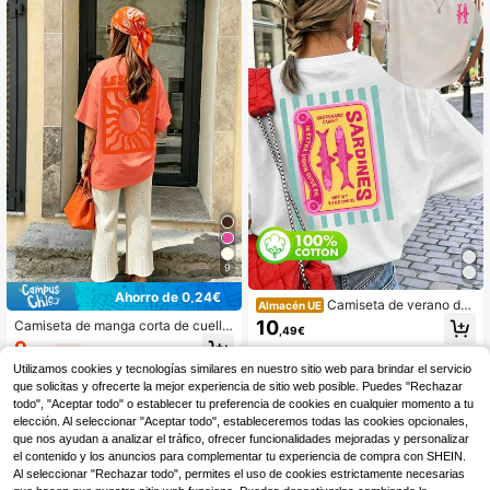
casual de vacaciones, de punto par
a verano
9
Ahorro de 0,24€
Camiseta de verano de
Almacén UE
manga corta con cuello redondo y e
10
Camiseta de manga corta de cuello
,49€
stampado de sardinas, 100% algod
redondo holgada con estampado de
9
ón, para mujer, color blanco, estilo r
,25€
-2%
9,49€
girasol, camiseta gráfica holgada p
etro y casual, adecuada para uso di
Utilizamos cookies y tecnologías similares en nuestro sitio web para brindar el servicio
ara mujer para vacaciones, todas la
ario
s estaciones, vuelta al colegio en v
que solicitas y ofrecerte la mejor experiencia de sitio web posible. Puedes "Rechazar
erano
todo", "Aceptar todo" o establecer tu preferencia de cookies en cualquier momento a tu
elección. Al seleccionar "Aceptar todo", estableceremos todas las cookies opcionales,
que nos ayudan a analizar el tráfico, ofrecer funcionalidades mejoradas y personalizar
el contenido y los anuncios para complementar tu experiencia de compra con SHEIN.
Al seleccionar "Rechazar todo", permites el uso de cookies estrictamente necesarias