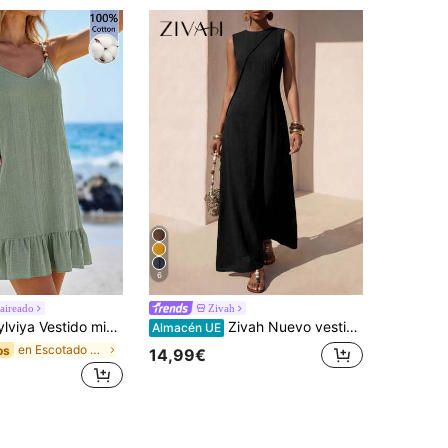
6
aireado
Zivah
Vestido mini de vacaciones con pliegues y cuentas de unicolor para mujer
Zivah Nuevo vestido largo de mujer de verano, casual y de vacaciones, estilo bohemio, de lino marrón, con ajuste holgado, patchwork y plisado en línea A, adecuado para uso diario, viajes, vacaciones, días festivos, playas, looks nómadas, vibraciones occidentales, fiestas, festivales, festivales de música, atuendos de aeropuerto, atuendos de brunch, ir y venir, estar en casa
Almacén UE
en Escotado por detrás Vestidos Cortos De Mujer
os
14,99€