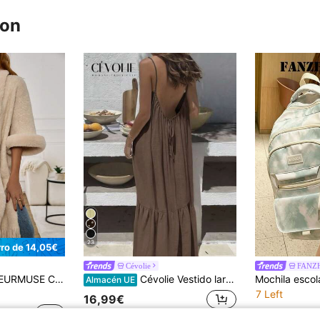
ron
23
ro de 14,05€
Cévolie
FANZH
RMUSE Cárdigan de mujer con detalles de piel sintética
Cévolie Vestido largo de mujer de unicolor casual, con espalda descubierta, cordón ajustable en la cintura, vestido plisado holgado, vestido minimalista y versátil adecuado para uso diario, fiestas y vacaciones
Almacén UE
7 Left
16,99€
33,08€