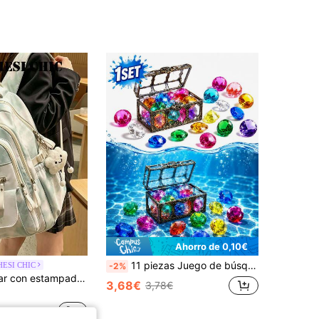
Ahorro de 0,10€
11 piezas Juego de búsqueda del tesoro submarino, gemas de buceo de colores con cofre del tesoro pirata, accesorios para juego de buceo en piscina para fiesta de piscina de verano, fiesta de playa, juegos acuáticos, suministros de diversión al aire libre
ESI CHIC
-2%
Mochila escolar con estampado suave, charm de peluche de nube sonriente desmontable, bolsillo lateral de malla, almacenamiento multicapa, bolsa de transporte para actividades al aire libre de fin de semana
3,68€
3,78€