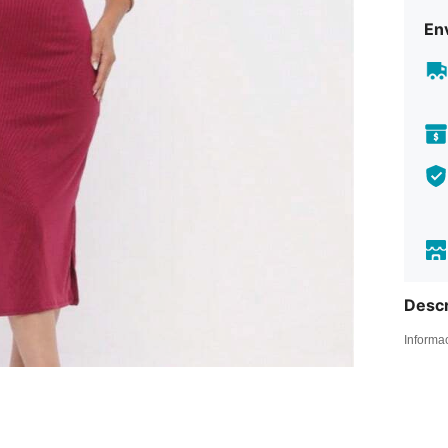
Env
Descr
Informa