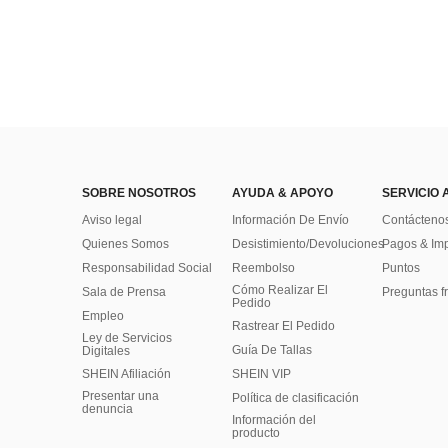
SOBRE NOSOTROS
AYUDA & APOYO
SERVICIO 
Aviso legal
Información De Envío
Contácteno
Quienes Somos
Desistimiento/Devoluciones
Pagos & Im
Responsabilidad Social
Reembolso
Puntos
Cómo Realizar El
Sala de Prensa
Preguntas f
Pedido
Empleo
Rastrear El Pedido
Ley de Servicios
Guía De Tallas
Digitales
SHEIN Afiliación
SHEIN VIP
Presentar una
Política de clasificación
denuncia
​Información del
producto