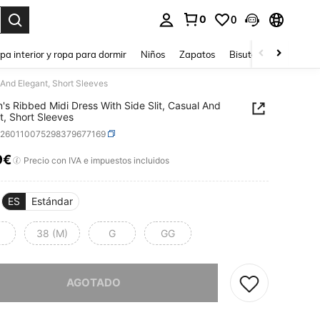
0
0
ar. Press Enter to select.
pa interior y ropa para dormir
Niños
Zapatos
Bisutería Y Accesorio
 And Elegant, Short Sleeves
s Ribbed Midi Dress With Side Slit, Casual And
t, Short Sleeves
z260110075298379677169
9€
ICE AND AVAILABILITY
Precio con IVA e impuestos incluidos
ES
Estándar
38 (M)
G
GG
imos, este producto está agotado.
AGOTADO