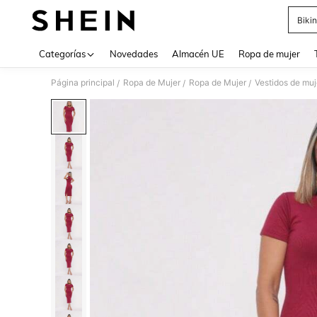
Bikin
Use up 
Categorías
Novedades
Almacén UE
Ropa de mujer
Página principal
Ropa de Mujer
Ropa de Mujer
Vestidos de muj
/
/
/