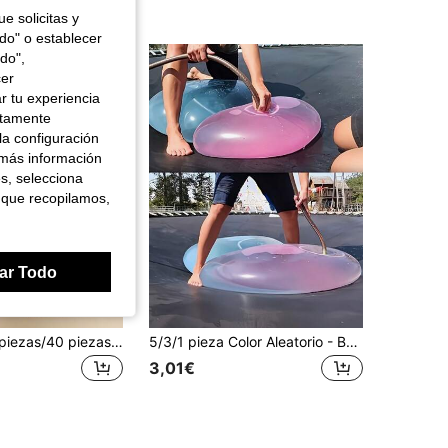
e solicitas y
odo" o establecer
do",
cer
r tu experiencia
ctamente
la configuración
 más información
es, selecciona
 que recopilamos,
ar Todo
10 piezas/20 piezas/40 piezas Pegatinas personalizadas con cara para cumpleaños - Decoración personalizada para el 30º cumpleaños - Suministros para fiesta de 21º cumpleaños Pegatinas impermeables, Etiquetas circulares personalizadas para regalos de cumpleaños, Diseño a rayas, Pegatinas personalizadas para regalos de cumpleaños con nombre y foto, Recuerdos de fiesta
5/3/1 pieza Color Aleatorio - Bola de Burbuja Extra Grande, Bola de Burbuja Rellena de Agua, Rebote Fuerte, Resistente a Desgarros, Fácil de Inflar y Rellenar con Agua, Bola de Agua Inflable Gigante, Bola de Playa, Juego de Patio, Suministros Esenciales de Entretenimiento al Aire Libre en la Playa, Accesorios de Playa, Inflable Marino, Suave y Blandito, Relleno de Bolsa de Regalos para Fiestas
3,01€