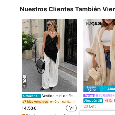
Nuestros Clientes También Vie
5
Ahor
Vestido mini de fiesta de verano asimétrico de satén con ribete de encaje, elegante camisón sexy sin mangas, vestido sin espalda marrón/negro para mujeres
EURMUSE
Almacén UE
EU
Almacén UE
-51%
en Gran calidad Vestidos Cortos De Mujer
#7 Más vendidos
23 Left
14,53€
13,44€
27,49€