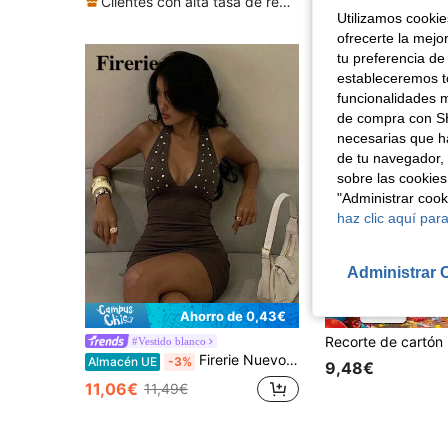
Clientes con alta tasa de repetición
Utilizamos cookies
ofrecerte la mejo
tu preferencia de
estableceremos to
funcionalidades m
de compra con SH
necesarias que h
de tu navegador, 
sobre las cookies
"Administrar coo
haz clic aquí para
Administrar 
Ahorro de 0,43€
#Vestido blanco
Firerie Nuevo vestido mini de mujer con remaches plateados y espalda descubierta, vestido corto sexy con escote en V profundo, vestido mini para vacaciones, atuendo para festival de música, ropa de primavera, verano y otoño
Almacén UE
-3%
9,48€
11,06€
11,49€