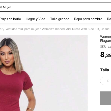
is Mujer
and down arrow keys to navigate search Búsqueda Reciente and Buscar y Encontr
Trajes de baño
Hogar y Vida
Talla grande
Ropa para hombre
Ro
er
Vestidos midi para mujer
Women's Ribbed Midi Dress With Side Slit, Casual
/
/
Women'
Elegan
SKU: s
8
,3
PR
Talla
P
Lo sent