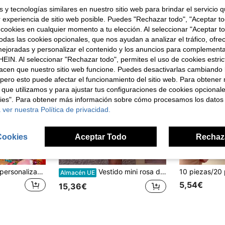
 y tecnologías similares en nuestro sitio web para brindar el servicio qu
r experiencia de sitio web posible. Puedes "Rechazar todo", "Aceptar t
 cookies en cualquier momento a tu elección. Al seleccionar "Aceptar to
das las cookies opcionales, que nos ayudan a analizar el tráfico, ofre
ejoradas y personalizar el contenido y los anuncios para complementa
EIN. Al seleccionar "Rechazar todo", permites el uso de cookies estri
acen que nuestro sitio web funcione. Puedes desactivarlas cambiando 
pero esto puede afectar el funcionamiento del sitio web. Para obtener
 que utilizamos y para ajustar tus configuraciones de cookies opcional
kies". Para obtener más información sobre cómo procesamos los datos
 ver nuestra Política de privacidad.
Cookies
Aceptar Todo
Rechaz
7
Recorte de cartón personalizado a tamaño real de alta resolución - Sube tu propia foto - Boda, Graduación, Cumpleaños, Aniversario
Vestido mini rosa de mujer primavera/verano 2026, nuevo, a lunares, cuello redondo, sin mangas, holgado, corte evasé, casual elegante para diario, vacaciones, salidas, citas, streetwear, vestido casual para ir a trabajar, vestido de fiesta, conjunto de vuelta al cole para mujer
Almacén UE
5,54€
15,36€