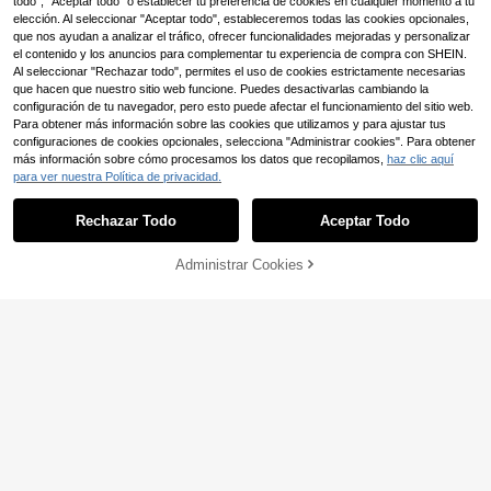
todo", "Aceptar todo" o establecer tu preferencia de cookies en cualquier momento a tu
erías, reuniones de chicas, uso diari
elección. Al seleccionar "Aceptar todo", estableceremos todas las cookies opcionales,
o, ocio de vacaciones, citas, despla
que nos ayudan a analizar el tráfico, ofrecer funcionalidades mejoradas y personalizar
zamientos, regreso a la escuela
el contenido y los anuncios para complementar tu experiencia de compra con SHEIN.
Al seleccionar "Rechazar todo", permites el uso de cookies estrictamente necesarias
que hacen que nuestro sitio web funcione. Puedes desactivarlas cambiando la
configuración de tu navegador, pero esto puede afectar el funcionamiento del sitio web.
Para obtener más información sobre las cookies que utilizamos y para ajustar tus
configuraciones de cookies opcionales, selecciona "Administrar cookies". Para obtener
más información sobre cómo procesamos los datos que recopilamos,
haz clic aquí
para ver nuestra Política de privacidad.
Rechazar Todo
Aceptar Todo
Administrar Cookies
AÑADIR A LA BOLSA
#tejidosesenciales
ROMWE Kawaii Suéter de mujer de
ROMWE
mangas largas, cuello redondo y ho
14
ROMWE Fairycore Elega
Almacén UE
,24€
mbros caídos con diseño de rayas y
nte cárdigan de manga farol con co
19
ranas
,97€
ntraste de color, bordado 3D de flor
es y abejas, estilo campestre, suéte
r de manga larga