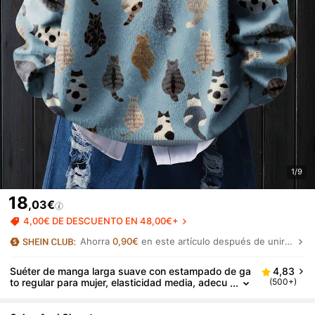
1/9
18
,03€
4,00€ DE DESCUENTO EN 48,00€+
Ahorra
0,90€
en este artículo después de unirte.
Suéter de manga larga suave con estampado de ga
4,83
to regular para mujer, elasticidad media, adecu
(500+)
ado para uso al aire libre en otoño y estilo diario
de otoño