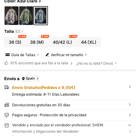
Color: Azul Claro
Talla
ES
5 left
8 left
5 left
36
(S)
38
(M)
40/42
(L)
44
(XL)
Guía de Tallas
Verificar mi tamaño
91%
encontró que era fiel a la talla
¿No es tu talla? Dinos
Envío a
Spain
Envío Gratuito(Pedidos ≥ 9,00€)
Entrega estimada:
8-11 Días Laborables
Devoluciones gratuitas en 30 días
Pagos seguros · Protección de la privacidad
Vendido y enviado por el vendedor profesional: SHEIN
Información y bligaciones del Vendedor