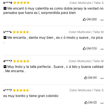
b***9
Color: Multicolor / Talla: S
Me
encant
ó
muy
calentita
es
como
doble
jersey
la
verdad
no
pensaba
que
fuera
as
í,
sorprendida
para
bien
Útil
(25)
s***s
Color: Multicolor / Talla: M
Me
encanta
,
sienta
muy
bien
,
es
c
ó
modo
y
suave
,
no
pica
.
Útil
(13)
d***7
Color: Multicolor / Talla: M
Muy
lindo
y
la
talla
perfecta
.
Suave
,
c
á
lido
y
buena
calidad
.
Me
encanta
.
Útil
(4)
s***7
Color: Multicolor / Talla: S
es
muy
bonito
y
tiene
gran
colorido
Útil
(2)