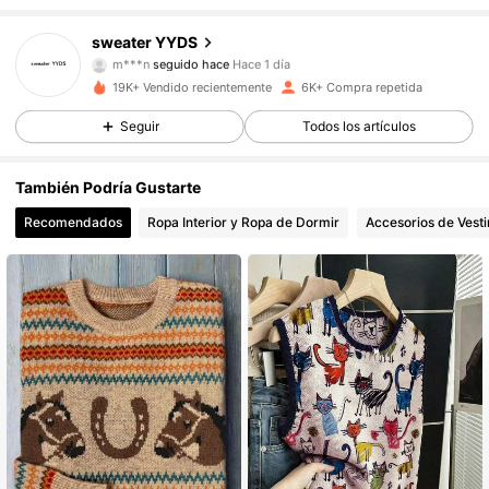
3.5K Seguidores
4,77
sweater YYDS
m***n
seguido hace
Hace 1 día
3.5K Seguidores
4,77
19K+ Vendido recientemente
6K+ Compra repetida
3.5K Seguidores
4,77
Seguir
Todos los artículos
3.5K Seguidores
4,77
También Podría Gustarte
Recomendados
Ropa Interior y Ropa de Dormir
Accesorios de Vesti
3.5K Seguidores
4,77
3.5K Seguidores
4,77
3.5K Seguidores
4,77
3.5K Seguidores
4,77
3.5K Seguidores
4,77