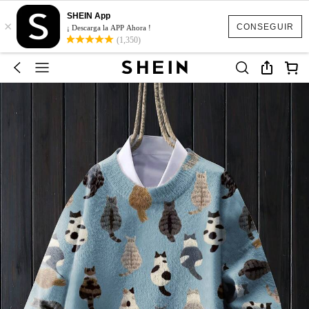
SHEIN App
×
CONSEGUIR
¡ Descarga la APP Ahora !
(1,350)