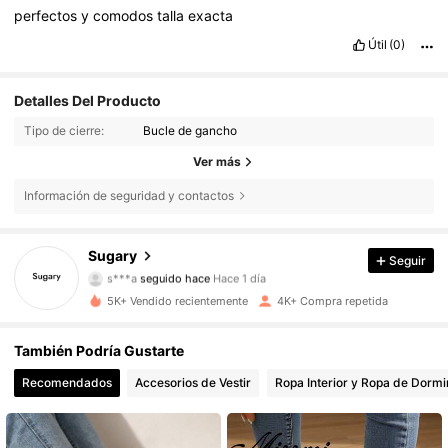
perfectos
y
comodos
talla
exacta
Útil
(0)
Detalles Del Producto
Tipo de cierre:
Bucle de gancho
Ver más
Información de seguridad y contactos
2.1K Seguidores
4,82
Sugary
Seguir
s***a
seguido hace
Hace 1 día
2.1K Seguidores
4,82
5K+ Vendido recientemente
4K+ Compra repetida
2.1K Seguidores
4,82
También Podría Gustarte
2.1K Seguidores
4,82
Recomendados
Accesorios de Vestir
Ropa Interior y Ropa de Dormi
2.1K Seguidores
4,82