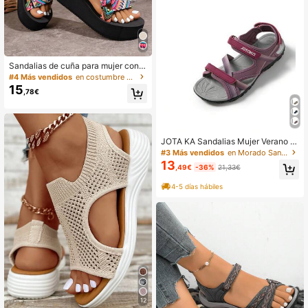
Sandalias de cuña para mujer con p
arte superior de tela gruesa, cómod
#4 Más vendidos
en costumbre popular Sandalias De Mujer
a suela de espuma EVA, estilo de ve
15
,78€
rano y moda de playa europea y am
ericana
JOTA KA Sandalias Mujer Verano –
Ligeras, Transpirables y Cómodas,
#3 Más vendidos
en Morado Sandalias de mujer
Suela Antideslizante, Cierre Ajustab
13
,49€
-36%
21,33€
le Para Senderismo, Caminar y Uso
Diario
4-5 días hábiles
12