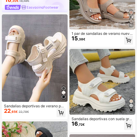
,30€
18,48€
EasygoingFootwear
10
1 par de sandalias de verano nueva
15
s con hebilla, estilo deportivo con c
,38€
uña, ligeras con cierre de gancho y
bucle, suela gruesa antideslizante,
zapatos de playa casuales y versáti
les
Sandalias deportivas de verano par
22
a mujer con plataforma y cuña, con
,65€
22,78€
cierre de y diseño de letras, sandali
as planas casuales para estudiante
Sandalias deportivas con suela gru
16
s
esa para mujer, con cierre de , uso c
,72€
asual y cómodo para exteriores, san
dalias de verano para mujer