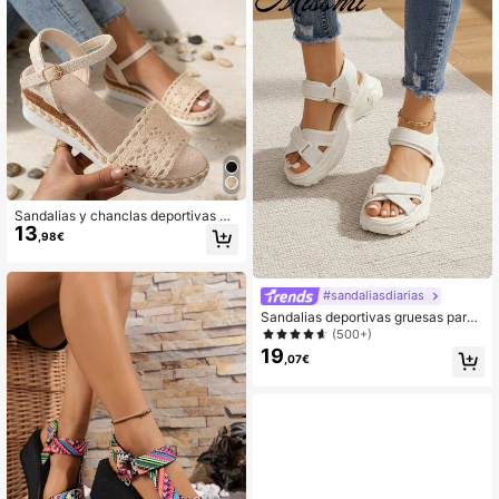
2.1K Seguidores
4,82
2.1K Seguidores
4,82
2.1K Seguidores
4,82
2.1K Seguidores
4,82
Sandalias y chanclas deportivas de
2.1K Seguidores
4,82
13
verano para mujer, estilo minimalist
,98€
a y fresco, ligeras, simples y de mod
a, tonos elegantes y de alta gama p
2.1K Seguidores
ara uso al aire libre, atuendos de fie
4,82
sta en discoteca, combinación vers
#sandaliasdiarias
átil de negro, blanco y gris, sofistica
Sandalias deportivas gruesas para
das y nítidas
mujer, zapatos de playa casuales d
(500+)
e verano con suela gruesa y elevad
19
,07€
a, con cierre de gancho y bucle