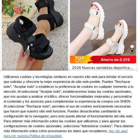
Ahorro de 0,01€
2026 Nuevas sandalias deportivas
20
de verano para mujer, zapatos de pl
,43€
20,44€
aya con , ligeros, resistentes al agu
Sandalias deportivas de moda para
Utilizamos cookies y tecnologías similares en nuestro sitio web para brindar el servicio
a, plataforma de suela gruesa, diap
mujeres, nuevas sandalias de veran
#5 Más vendidos
en Exterior Sandalias De Mujer
que solicitas y ofrecerte la mejor experiencia de sitio web posible. Puedes "Rechazar
ositivas beige
o con correa de gancho y bucle y s
23
todo", "Aceptar todo" o establecer tu preferencia de cookies en cualquier momento a tu
,04€
uela gruesa, zapatos romanos eleg
elección. Al seleccionar "Aceptar todo", estableceremos todas las cookies opcionales,
antes y versátiles
que nos ayudan a analizar el tráfico, ofrecer funcionalidades mejoradas y personalizar
el contenido y los anuncios para complementar tu experiencia de compra con SHEIN.
Al seleccionar "Rechazar todo", permites el uso de cookies estrictamente necesarias
que hacen que nuestro sitio web funcione. Puedes desactivarlas cambiando la
configuración de tu navegador, pero esto puede afectar el funcionamiento del sitio web.
Para obtener más información sobre las cookies que utilizamos y para ajustar tus
configuraciones de cookies opcionales, selecciona "Administrar cookies". Para obtener
más información sobre cómo procesamos los datos que recopilamos,
haz clic aquí
para ver nuestra Política de privacidad.