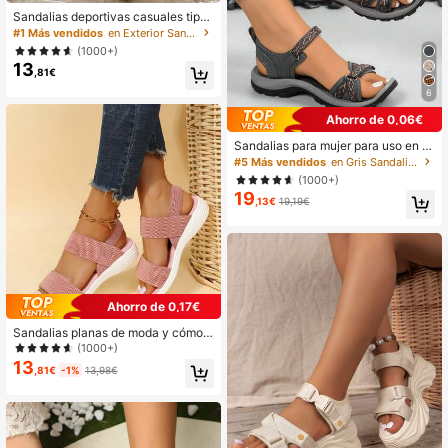
Sandalias deportivas casuales tipo
slip-on para mujer de talla grande, li
#1 Más vendidos
en Exterior Sandalias De Mujer
geras, cómodas, de moda, con mall
(1000+)
a, planas (talla pequeña por una tall
13
a), para uso diario
,81€
6
Ahorro de 0,06€
Sandalias para mujer para uso en e
xteriores, calzado playero con tiras
#5 Más vendidos
en Gris Sandalias De Mujer
tejidas de color en contraste con ci
(1000+)
erre de , suela que masajea el pie, s
19
uela antideslizante bicolor durader
,13€
19,19€
a, sandalias deportivas
Ahorro de 0,17€
Sandalias planas de moda y cómod
as para mujer, zapatos de playa, sa
(1000+)
ndalias deportivas de suela gruesa
13
,81€
-1%
13,98€
y multicolor, para uso interior/exteri
or