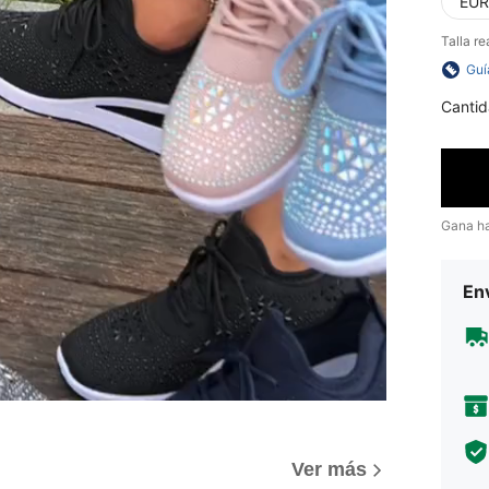
EUR
Talla re
Guí
Cantid
Gana h
Env
Ver más