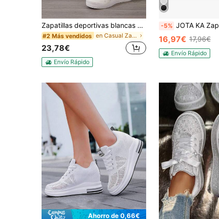
Zapatillas deportivas blancas de mujer con puntera redonda, diseño calado y transpirable, con cordones
JOTA KA Zapatillas Mujer Moda Cómodas – Diseño Elegante y Ligero, Transpirables, Estilo
-5%
en Casual Zapatillas de mujer con cuña
#2 Más vendidos
16,97€
17,96€
23,78€
Envío Rápido
Envío Rápido
Ahorro de 0,66€