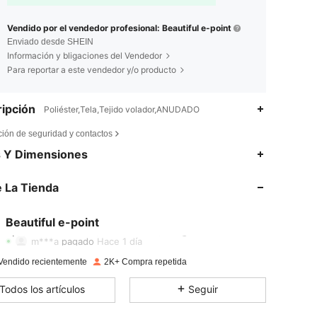
Vendido por el vendedor profesional: Beautiful e-point
Enviado desde SHEIN
Información y bligaciones del Vendedor
Para reportar a este vendedor y/o producto
ipción
Poliéster,Tela,Tejido volador,ANUDADO
ción de seguridad y contactos
4,88
13
1.6K
s Y Dimensiones
 La Tienda
4,88
13
1.6K
Beautiful e-point
4,88
13
1.6K
m***a
pagado
Hace 1 día
Vendido recientemente
2K+ Compra repetida
4,88
13
1.6K
Todos los artículos
Seguir
4,88
13
1.6K