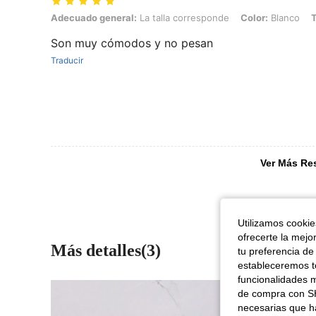
Adecuado general: La talla corresponde, Color: Blanco, Talla: EUR3
Adecuado general:
La talla corresponde
Color:
Blanco
T
Son muy cómodos y no pesan
Traducir
Ver Más Re
Utilizamos cookies
ofrecerte la mejo
Más detalles(3)
tu preferencia de
estableceremos to
funcionalidades m
de compra con SH
necesarias que h