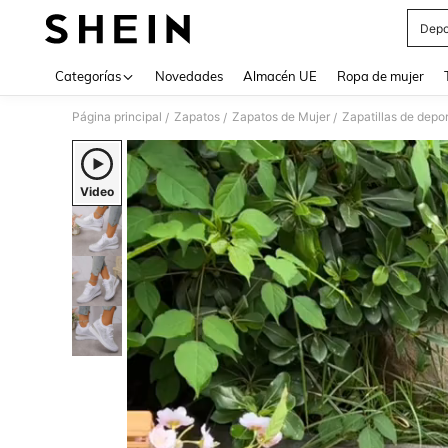
Depo
Use up 
Categorías
Novedades
Almacén UE
Ropa de mujer
Página principal
Zapatos
Zapatos de Mujer
Zapatillas de depo
/
/
/
Video