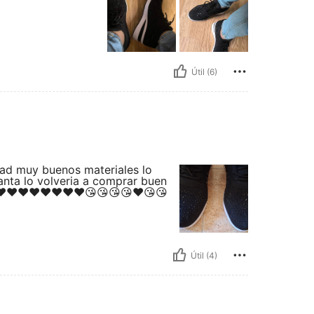
Útil (6)
ad muy buenos materiales lo
nta lo volveria a comprar buen
❤️❤️❤️❤️❤️❤️❤️❤️😘😘😘😘❤️😘😘
Útil (4)