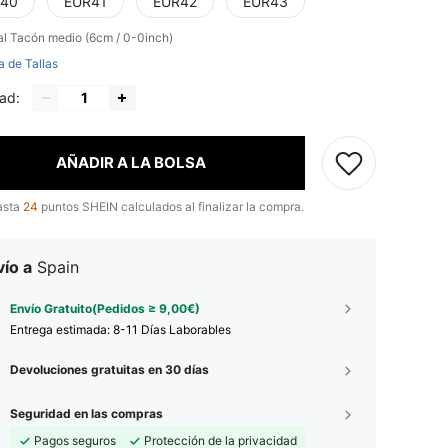
40
EUR41
EUR42
EUR43
al
Tacón medio (6cm / 0-0inch)
a de Tallas
ad:
AÑADIR A LA BOLSA
asta
24
puntos SHEIN calculados al finalizar la compra.
ío a
Spain
Envío Gratuito(Pedidos ≥ 9,00€)
Entrega estimada:
8-11 Días Laborables
Devoluciones gratuitas en 30 días
Seguridad en las compras
Pagos seguros
Protección de la privacidad