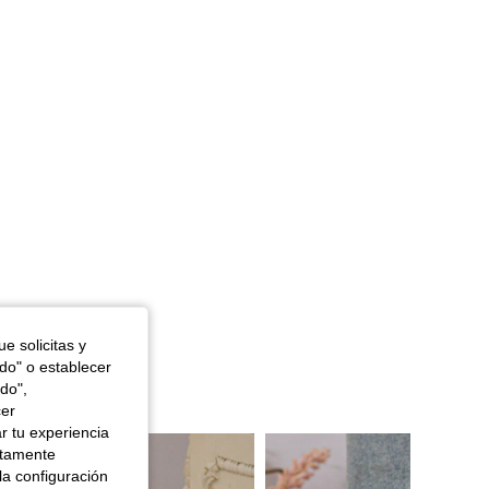
e solicitas y
odo" o establecer
do",
cer
r tu experiencia
ctamente
la configuración