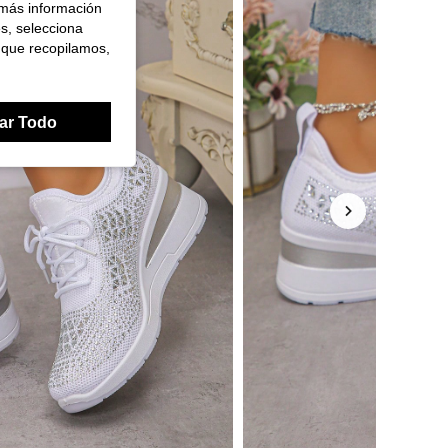
 más información
es, selecciona
 que recopilamos,
ar Todo