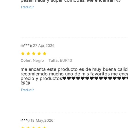
pesan nada y super cómodas. Me encantan 😍
Traducir
m***a
27 Apr,2026
Color: Negro, Talla: EUR43
Color:
Negro
Talla:
EUR43
me encanta este producto es de muy buena calid
recomiemdo mucho uno de mis favoritos me enca
precio y productos❤️❤️❤️❤️❤️❤️❤️❤️❤️❤️❤️❤️❤️❤️
😘😘
Traducir
i***u
18 May,2026