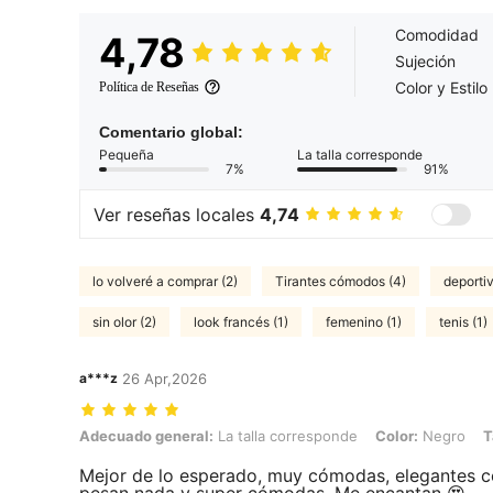
Comodidad
4,78
Sujeción
Color y Estilo
Política de Reseñas
Comentario global:
Pequeña
La talla corresponde
7%
91%
Ver reseñas locales
4,74
lo volveré a comprar (2)
Tirantes cómodos (4)
deportiv
sin olor (2)
look francés (1)
femenino (1)
tenis (1)
a***z
26 Apr,2026
Adecuado general: La talla corresponde, Color: Negro, Talla: EUR38
Adecuado general:
La talla corresponde
Color:
Negro
T
Mejor de lo esperado, muy cómodas, elegantes co