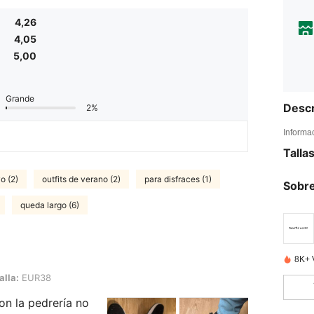
4,26
4,05
5,00
Grande
Descr
2%
Informa
Talla
o (2)
outfits de verano (2)
para disfraces (1)
Sobre
queda largo (6)
8K+ 
alla:
EUR38
n la pedrería no