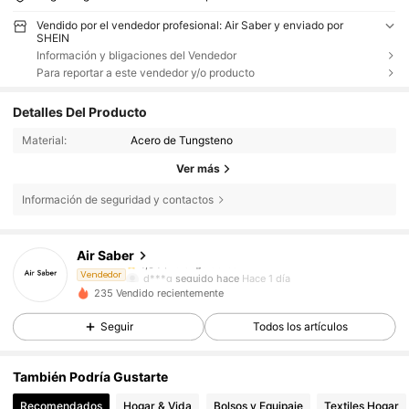
Vendido por el vendedor profesional: Air Saber y enviado por
SHEIN
Información y bligaciones del Vendedor
Para reportar a este vendedor y/o producto
Detalles Del Producto
Material:
Acero de Tungsteno
Ver más
Información de seguridad y contactos
10 Seguidores
4,64
Air Saber
10 Seguidores
4,64
d***g
seguido hace
Hace 1 día
Vendedor
10 Seguidores
4,64
235 Vendido recientemente
Seguir
Todos los artículos
También Podría Gustarte
Recomendados
Hogar & Vida
Bolsos y Equipaje
Textiles Hogar