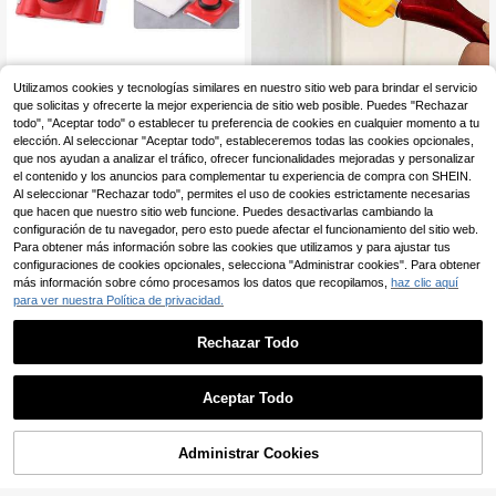
1/2/3/6/10/18 piezas Herramienta d
2 piezas/1 pieza Pincel de pintura d
Utilizamos cookies y tecnologías similares en nuestro sitio web para brindar el servicio
e precisión para recortar bordes de
e borde, cepillo de limpieza portátil,
#5 Más vendidos
en Limpieza Cepillar
#3 Más vendidos
en Limpieza Herramientas manuales
que solicitas y ofrecerte la mejor experiencia de sitio web posible. Puedes "Rechazar
pintura, cepillo de borde de pintura
duradero y ligero, juego de cepillos
4
2
todo", "Aceptar todo" o establecer tu preferencia de cookies en cualquier momento a tu
,41€
-2%
4,53€
,68€
de látex de fibra de plástico, con ma
de esmerilado de borde multifunció
elección. Al seleccionar "Aceptar todo", estableceremos todas las cookies opcionales,
ngo giratorio y almohadillas adicion
n, herramienta de pintura manual, re
que nos ayudan a analizar el tráfico, ofrecer funcionalidades mejoradas y personalizar
ales, diseño de agarre fácil, multifun
sistente y duradero, pincel con man
el contenido y los anuncios para complementar tu experiencia de compra con SHEIN.
cional, mango de madera, mango gi
go, herramienta DIY, adecuado para
ratorio, material de plástico, adecua
decoración de marco de pared, bor
Al seleccionar "Rechazar todo", permites el uso de cookies estrictamente necesarias
do para paredes, techos, pintura de
de de techo, pared, techo, marco de
que hacen que nuestro sitio web funcione. Puedes desactivarlas cambiando la
esquinas, herramienta de recorte de
ventana y decoración de superficie
configuración de tu navegador, pero esto puede afectar el funcionamiento del sitio web.
separación de color, herramienta m
s estrechas, vuelta a la escuela, útil
Para obtener más información sobre las cookies que utilizamos y para ajustar tus
anual de pintura de borde de pared,
es escolares, DIY, decoración de do
configuraciones de cookies opcionales, selecciona "Administrar cookies". Para obtener
se utiliza para limpiar bordes y esqu
rmitorio, decoración de habitación, r
más información sobre cómo procesamos los datos que recopilamos,
haz clic aquí
inas, adecuado para esquinas, pare
egalo para maestro, decoración de
para ver nuestra Política de privacidad.
des, techos, tiras decorativas - Jue
cocina, artículos esenciales para do
go interior/exterior
rmitorio, sala de almacenamiento, d
ecoración navideña, artículos esen
Rechazar Todo
ciales de viaje, suministros para des
pedida de soltero, decoración del h
ogar
Aceptar Todo
Lo sentimos, este producto está agotado.
Administrar Cookies
SIMILAR
Perforador, perforador de agujeros p
1 pieza Cortador de cinturón de /ro