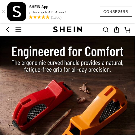
SHEIN App
×
CONSEGUIR
¡ Descarga la APP Ahora !
(1,350)